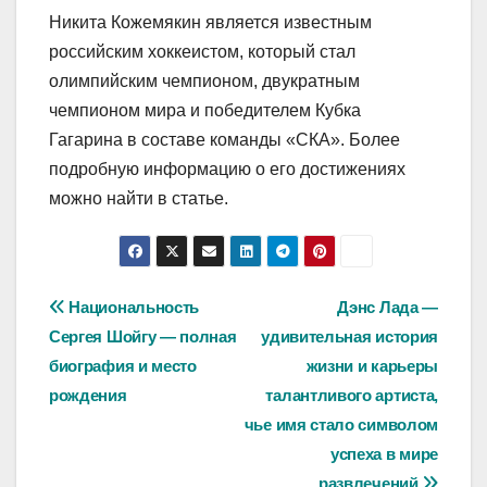
Никита Кожемякин является известным
российским хоккеистом, который стал
олимпийским чемпионом, двукратным
чемпионом мира и победителем Кубка
Гагарина в составе команды «СКА». Более
подробную информацию о его достижениях
можно найти в статье.
Навигация
Национальность
Дэнс Лада —
Сергея Шойгу — полная
удивительная история
по
биография и место
жизни и карьеры
записям
рождения
талантливого артиста,
чье имя стало символом
успеха в мире
развлечений