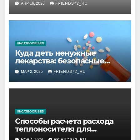
информационная энтропия
АПР 16, 2026
FRIENDS72_RU
планирования дня при
высоком уровне шума
UNCATEGORISED
Куда деть ненужные
лекарства: безопасные
способы утилизации
МАР 2, 2025
FRIENDS72_RU
UNCATEGORISED
Способы расчета расхода
теплоносителя для
системы отопления
НОЯ 4, 2024
FRIENDS72_RU