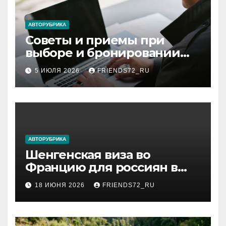
АВТОРУБРИКА
Советы и приемы при
выборе и бронировании
авиабилетов
5 ИЮЛЯ 2026
FRIENDS72_RU
АВТОРУБРИКА
Шенгенская виза во
Францию для россиян в
2026 году: сроки от 3 дней
18 ИЮНЯ 2026
FRIENDS72_RU
и список необходимых
документов