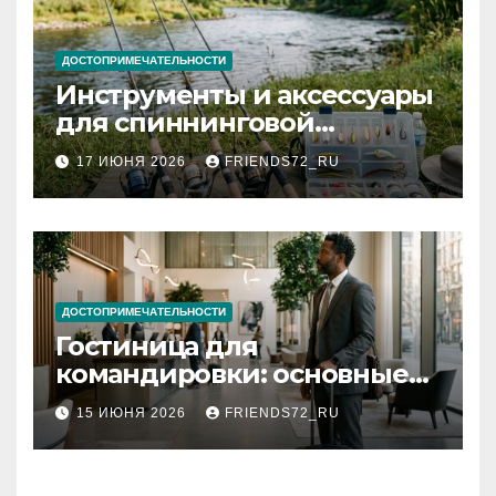
ДОСТОПРИМЕЧАТЕЛЬНОСТИ
Инструменты и аксессуары
для спиннинговой
рыбалки: назначение и
17 ИЮНЯ 2026
FRIENDS72_RU
типы
ДОСТОПРИМЕЧАТЕЛЬНОСТИ
Гостиница для
командировки: основные
критерии выбора
15 ИЮНЯ 2026
FRIENDS72_RU