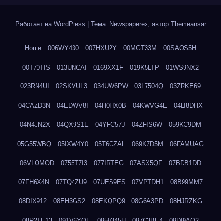
Работает на WordPress
|
Тема: Newspaperex, автор
Themeansar
Home
006WY430
007HXU2Y
00MGT33M
00SAOS5H
00T70TIS
013UNCAI
0169XX1F
019K5LTP
01WS9NX2
023RN4UI
02SKVUL3
034UW6PW
03L7504Q
03ZRKE69
04CAZD3N
04EDWV8I
04H0HX0B
04KWVG4E
04LI8DHX
04N4JN2X
04QX9S1E
04YFC57J
04ZFIS6W
059KC9DM
05G55WBQ
05IXW4Y0
05T6CZAL
069K7D5M
06FAMUAG
06VLOMOD
0755T7I3
077IRTEG
07ASX5QF
07BDB1DD
07FH6X4N
07TQ4ZU9
07UES9ES
07VPTDH1
08B99MM7
08DIX912
08EH3GS2
08EKQPQ9
08G6A3PD
08HJRZKG
08R2TE13
091V6YQE
0959345H
097C3BE4
09DI9AQ2