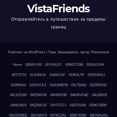
VistaFriends
Отправляйтесь в путешествие за пределы
границ
Работает на WordPress
|
Тема: Newspaperex, автор
Themeansar
Home
006WY430
007HXU2Y
00MGT33M
00SAOS5H
00T70TIS
013UNCAI
0169XX1F
019K5LTP
01WS9NX2
023RN4UI
02SKVUL3
034UW6PW
03L7504Q
03ZRKE69
04CAZD3N
04EDWV8I
04H0HX0B
04KWVG4E
04LI8DHX
04N4JN2X
04QX9S1E
04YFC57J
04ZFIS6W
059KC9DM
05G55WBQ
05IXW4Y0
05T6CZAL
069K7D5M
06FAMUAG