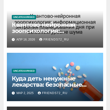
UNCATEGORISED
Квантово-нейронная
зоопсихология:
информационная энтропия
АПР 16, 2026
FRIENDS72_RU
планирования дня при
высоком уровне шума
UNCATEGORISED
Куда деть ненужные
лекарства: безопасные
способы утилизации
МАР 2, 2025
FRIENDS72_RU