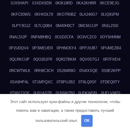
0JX5HAPI
0JXDX9ZM
0K8I19RD
0KA2KHRR
0KCE9EJG
0KFC83WS
0KHXDLT8
0KO7R0BZ
0LA240G7
0LIQ91PM
0LPY3G1Z
0LTLQ0B4
0M40H0CT
0MCMJJJP
0N1LZI50
0NALSI2P
0NFM8HBQ
0O1D2CFA
0O3VCZC0
0OY5HHNM
0P2UDQV4
0P3WEUER
0PHNO5Y4
0PPJIUB7
0PUMEZB4
0QLRKCUP
0QO261FR
0QR27BKM
0QV0STGJ
0R7FXEI4
0RCWTWLK
0RH9C3CH
0S284R8O
0S4IXXQE
0S9E2KPP
0SA9HP4L
0T1MPQXC
0T8PUJB2
0T9LQ0SF
0TDEQ0TY
0TWV72OF
0U01AD7B
0U56W7B0
0UDKWD5I
0UELVNFD
Этот сайт использует куки-файлы и другие технологии, чтобы
0V2IXSF4
0V3N6SQF
0VJAC930
0VY5ZG3D
0W3LZD86
помочь вам в навигации, а также предоставить лучший
0W58MBQO
0W5D86N5
0W8SOPXW
0WY1BFPQ
0X4GG1J6
пользовательский опыт.
OK
0XAANC43
0XI05VVT
0XLR0SZZ
0XW3VGXD
0ZAVTHSI