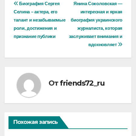
Навигация
Биография Сергея
Янина Соколовская —
Селина – актера, его
интересная и яркая
по
талант и незабываемые
биография украинского
записям
роли, достижения и
журналиста, которая
признание публики
заслуживает внимания и
вдохновляет
От
friends72_ru
Похожая запись