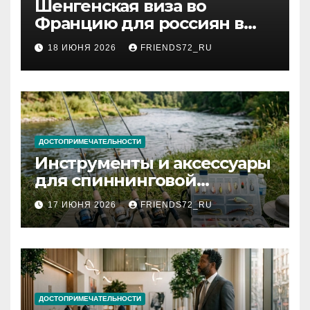
Шенгенская виза во
Францию для россиян в
2026 году: сроки от 3 дней
18 ИЮНЯ 2026
FRIENDS72_RU
и список необходимых
документов
ДОСТОПРИМЕЧАТЕЛЬНОСТИ
Инструменты и аксессуары
для спиннинговой
рыбалки: назначение и
17 ИЮНЯ 2026
FRIENDS72_RU
типы
ДОСТОПРИМЕЧАТЕЛЬНОСТИ