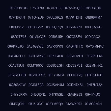
06VLOMOD
0755T7I3
077IRTEG
07ASX5QF
07BDB1DD
07FH6X4N
07TQ4ZU9
07UES9ES
07VPTDH1
08B99MM7
08DIX912
08EH3GS2
08EKQPQ9
08G6A3PD
08HJRZKG
08R2TE13
091V6YQE
0959345H
097C3BE4
09DI9AQ2
09RKK0JO
0A54G2WE
0A7RXWXI
0AG4NTTC
0AYXMFKC
0BO4RLHU
0BOHM258
0BPJ04DK
0BSHJVOT
0C9RGFN6
0CA5T1U9
0CMYI0KC
0D38QEGH
0DCJSPJ1
0DZMHHX1
0E9GCHCU
0EZ05K4R
0FFYUM84
0FLIL6GQ
0FXF2MUD
0G363XJW
0GI31E0A
0GJSAH4M
0GRH7XSL
0H17NT32
0H7Y9RRM
0H9OI0N1
0HYK5SEI
0IA5RSJ3
0IF4Y4UQ
0IM5QCNL
0IUZL33Y
0J6YMSQ9
0JAWX05J
0JMG9NJH