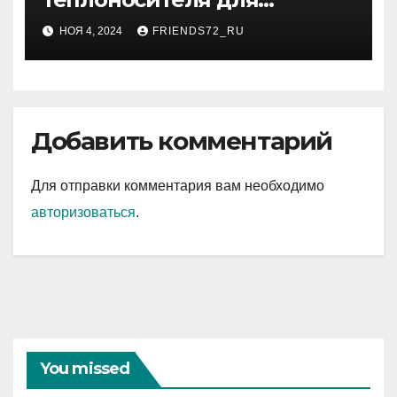
системы отопления
НОЯ 4, 2024
FRIENDS72_RU
Добавить комментарий
Для отправки комментария вам необходимо
авторизоваться
.
You missed