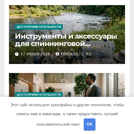
ДОСТОПРИМЕЧАТЕЛЬНОСТИ
Инструменты и аксессуары
для спиннинговой
рыбалки: назначение и
17 ИЮНЯ 2026
FRIENDS72_RU
типы
ДОСТОПРИМЕЧАТЕЛЬНОСТИ
Гостиница для
Этот сайт использует куки-файлы и другие технологии, чтобы
командировки: основные
помочь вам в навигации, а также предоставить лучший
критерии выбора
15 ИЮНЯ 2026
FRIENDS72_RU
пользовательский опыт.
OK