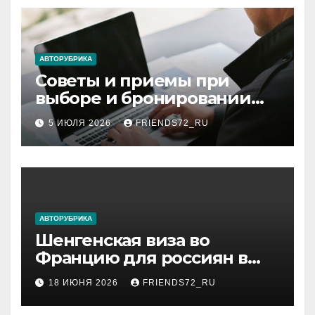
АВТОРУБРИКА
Советы и приемы при
выборе и бронировании
авиабилетов
5 ИЮЛЯ 2026
FRIENDS72_RU
АВТОРУБРИКА
Шенгенская виза во
Францию для россиян в
2026 году: сроки от 3 дней
18 ИЮНЯ 2026
FRIENDS72_RU
и список необходимых
документов