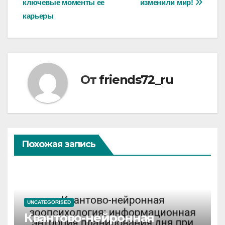
записям
ключевые моменты ее
изменили мир!
карьеры
От
friends72_ru
Похожая запись
UNCATEGORISED
Квантово-нейронная