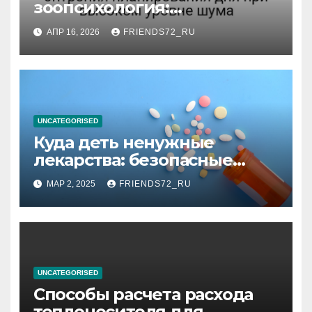
зоопсихология:
информационная энтропия
АПР 16, 2026
FRIENDS72_RU
планирования дня при
высоком уровне шума
UNCATEGORISED
Куда деть ненужные
лекарства: безопасные
способы утилизации
МАР 2, 2025
FRIENDS72_RU
UNCATEGORISED
Способы расчета расхода
теплоносителя для