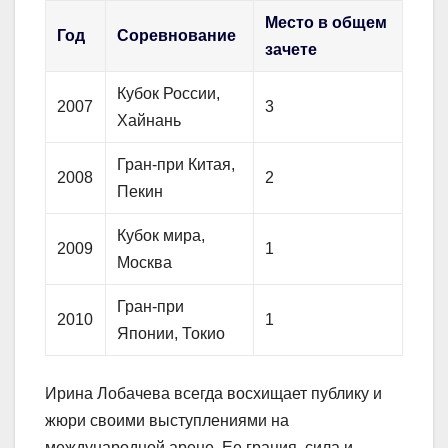
Место в общем
Год
Соревнование
зачете
Кубок России,
2007
3
Хайнань
Гран-при Китая,
2008
2
Пекин
Кубок мира,
2009
1
Москва
Гран-при
2010
1
Японии, Токио
Ирина Лобачева всегда восхищает публику и
жюри своими выступлениями на
международной арене. Ее грация, сила и