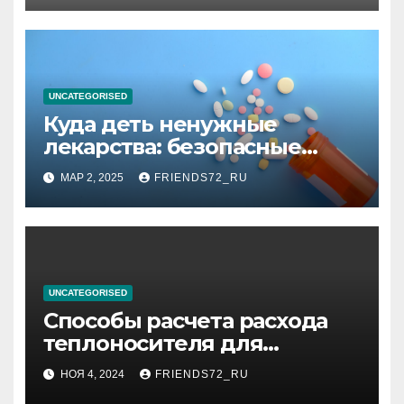
высоком уровне шума
UNCATEGORISED
Куда деть ненужные
лекарства: безопасные
способы утилизации
МАР 2, 2025
FRIENDS72_RU
UNCATEGORISED
Способы расчета расхода
теплоносителя для
системы отопления
НОЯ 4, 2024
FRIENDS72_RU