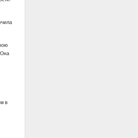
учила
свою
 Она
ом в