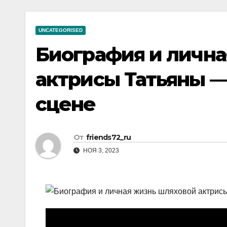
р
a
i
A
а
m
k
p
UNCATEGORISED
в
i
p
Биография и лична
и
т
актрисы Татьяны — 
ь
сцене
От
friends72_ru
НОЯ 3, 2023