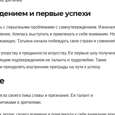
а зрителей.
дением и первые успехи
ась с серьезными проблемами с самоутверждением. Изначал
ние, боялась выступать и привлекать к себе внимание. Но
жающих, Татьяна начала побеждать свои страхи и сомнения
упорству и преданности искусству. Ее первые шоу получил
тоящим подтверждением ее таланта и трудолюбия. Такие
и преодолеть внутренние преграды на пути к успеху.
е
гла своего пика славы и признания. Ее талант и
итиками и зрителями.
 актрис своего времени и привлекала к себе внимание ярк