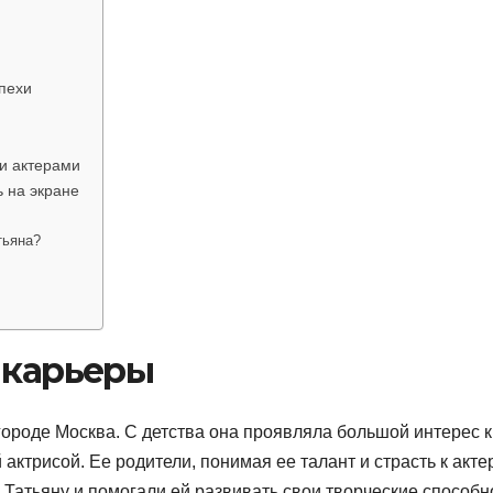
пехи
и актерами
 на экране
тьяна?
 карьеры
городе Москва. С детства она проявляла большой интерес к
 актрисой. Ее родители, понимая ее талант и страсть к акте
Татьяну и помогали ей развивать свои творческие способн