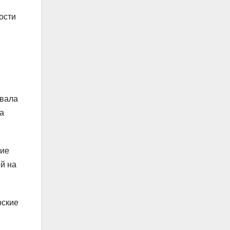
ости
овала
на
ние
й на
рские