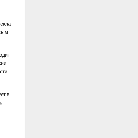
лекла
ивым
одит
сии
сти
ет в
ь –