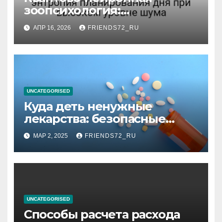
зоопсихология:
информационная энтропия
АПР 16, 2026
FRIENDS72_RU
планирования дня при
высоком уровне шума
UNCATEGORISED
Куда деть ненужные
лекарства: безопасные
способы утилизации
МАР 2, 2025
FRIENDS72_RU
UNCATEGORISED
Способы расчета расхода