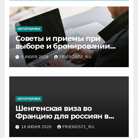
АВТОРУБРИКА
Советы и приемы при
выборе и бронировании
авиабилетов
5 ИЮЛЯ 2026
FRIENDS72_RU
АВТОРУБРИКА
Шенгенская виза во
Францию для россиян в
2026 году: сроки от 3 дней
18 ИЮНЯ 2026
FRIENDS72_RU
и список необходимых