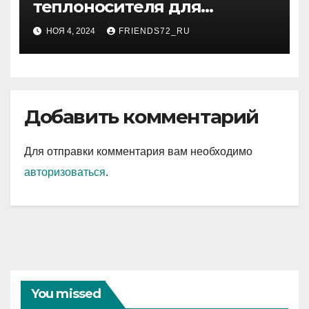
теплоносителя для
системы отопления
НОЯ 4, 2024
FRIENDS72_RU
Добавить комментарий
Для отправки комментария вам необходимо
авторизоваться
.
You missed