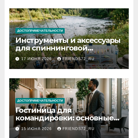
документов
ДОСТОПРИМЕЧАТЕЛЬНОСТИ
Инструменты и аксессуары
для спиннинговой
рыбалки: назначение и
17 ИЮНЯ 2026
FRIENDS72_RU
типы
ДОСТОПРИМЕЧАТЕЛЬНОСТИ
Гостиница для
командировки: основные
критерии выбора
15 ИЮНЯ 2026
FRIENDS72_RU