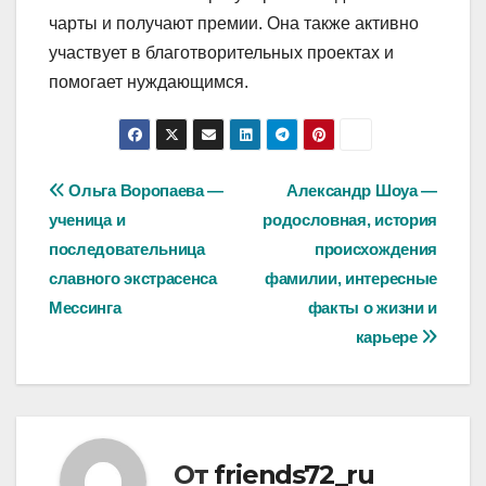
чарты и получают премии. Она также активно
участвует в благотворительных проектах и
помогает нуждающимся.
Навигация
Ольга Воропаева —
Александр Шоуа —
ученица и
родословная, история
по
последовательница
происхождения
записям
славного экстрасенса
фамилии, интересные
Мессинга
факты о жизни и
карьере
От
friends72_ru