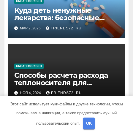
UNCATEGORISED
Куда деть ненужные
лекарства: безопасные
способы утилизации
МАР 2, 2025
FRIENDS72_RU
UNCATEGORISED
Способы расчета расхода
теплоносителя для
системы отопления
НОЯ 4, 2024
FRIENDS72_RU
Этот сайт использует куки-файлы и другие технологии, чтобы
помочь вам в навигации, а также предоставить лучший
пользовательский опыт.
OK
Добавить комментарий