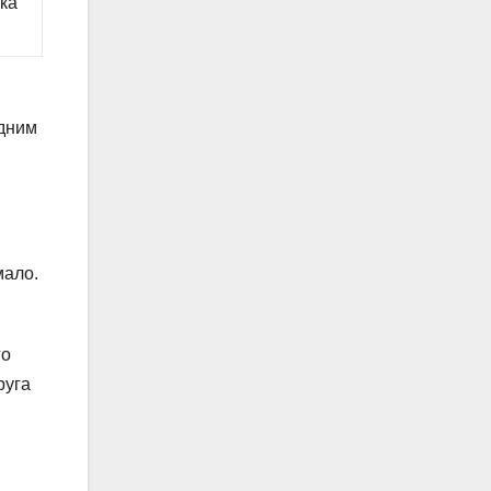
ка
одним
мало.
го
руга