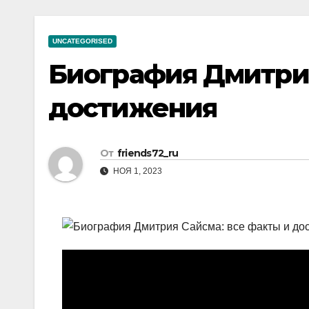
р
a
i
A
а
m
k
p
UNCATEGORISED
в
i
p
Биография Дмитрия
и
т
достижения
ь
От
friends72_ru
НОЯ 1, 2023