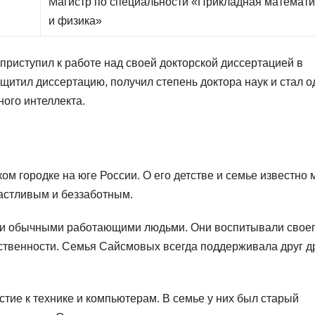
Магистр по специальности «Прикладная математи
и физика»
риступил к работе над своей докторской диссертацией в
ащитил диссертацию, получил степень доктора наук и стал 
ного интеллекта.
ом городке на юге России. О его детстве и семье известно 
частливым и беззаботным.
ли обычными работающими людьми. Они воспитывали свое
тственности. Семья Сайсмовых всегда поддерживала друг д
тие к технике и компьютерам. В семье у них был старый