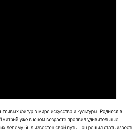
нтливых фигур в мире искусства и культуры. Родился в
 Дмитрий уже в юном возрасте проявил удивительные
их лет ему был известен свой путь – он решил стать извес