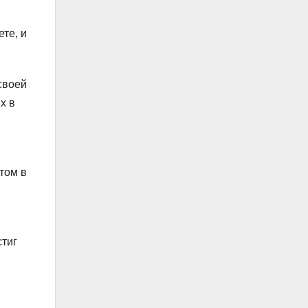
те, и
своей
х в
том в
стиг