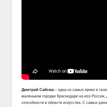
Дмитрий Сайсма
– одна из самых ярких и тала
маленьком городке Краснодаре на юге России,
способности в области искусства. С самых ранн