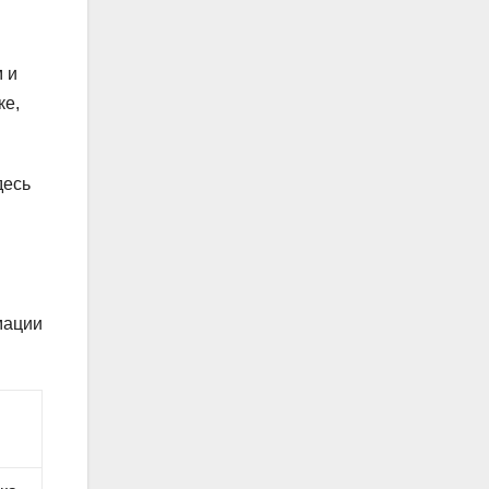
м и
ке,
десь
мации