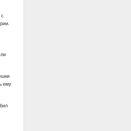
 с
рии.
ыли
ушки
ь ему
юбил
о