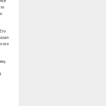
ился
сте
ою
Его
казал
л его
кву,
й