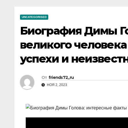
р
a
i
A
а
m
k
p
UNCATEGORISED
в
i
p
Биография Димы Г
и
т
великого человека
ь
успехи и неизвест
От
friends72_ru
НОЯ 2, 2023