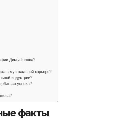
афии Димы Голова?
еха в музыкальной карьере?
льной индустрии?
добиться успеха?
олова?
сные факты