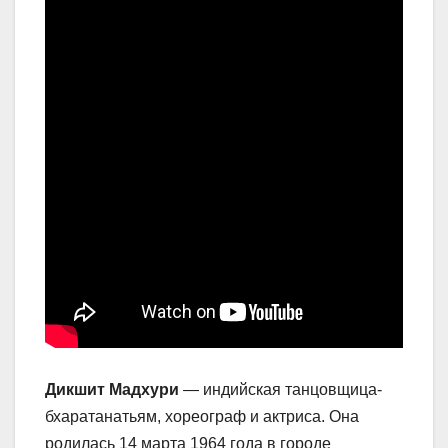
Дикшит Мадхури
— индийская танцовщица-
бхаратанатьям, хореограф и актриса. Она
родилась 14 марта 1964 года в городе