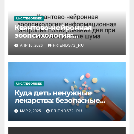
UNCATEGORISED
Квантово-нейронная
зоопсихология:
информационная энтропия
АПР 16, 2026
FRIENDS72_RU
планирования дня при
высоком уровне шума
UNCATEGORISED
Куда деть ненужные
лекарства: безопасные
способы утилизации
МАР 2, 2025
FRIENDS72_RU