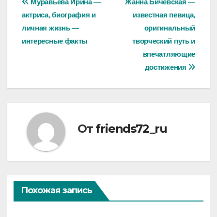
Навигация
Муравьева Ирина —
Жанна Бичевская —
актриса, биография и
известная певица,
по
личная жизнь —
оригинальный
записям
интересные факты
творческий путь и
впечатляющие
достижения
От
friends72_ru
Похожая запись