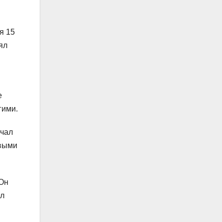
я 15
ял
е
гими.
учал
ивыми
 Он
ыл