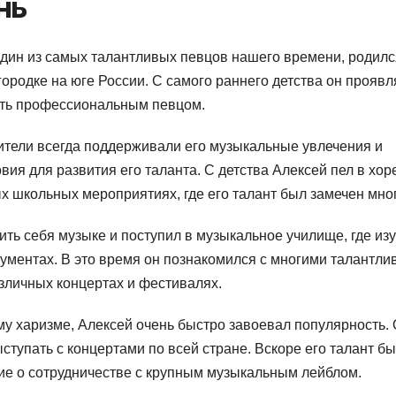
нь
 один из самых талантливых певцов нашего времени, родилс
родке на юге России. С самого раннего детства он проявл
тать профессиональным певцом.
ители всегда поддерживали его музыкальные увлечения и
ия для развития его таланта. С детства Алексей пел в хор
х школьных мероприятиях, где его талант был замечен мно
ть себя музыке и поступил в музыкальное училище, где из
рументах. В это время он познакомился с многими талантл
зличных концертах и фестивалях.
му харизме, Алексей очень быстро завоевал популярность.
ступать с концертами по всей стране. Вскоре его талант б
ие о сотрудничестве с крупным музыкальным лейблом.