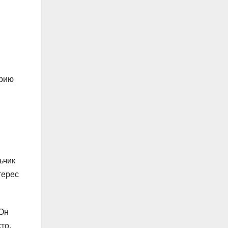
орию
ьчик
терес
 Он
то,