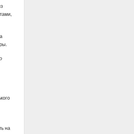
из
тами,
а
ры.
о
ького
ть на