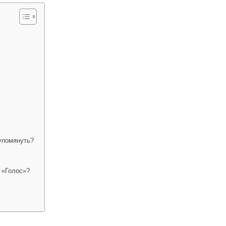
 упомянуть?
 «Голос»?