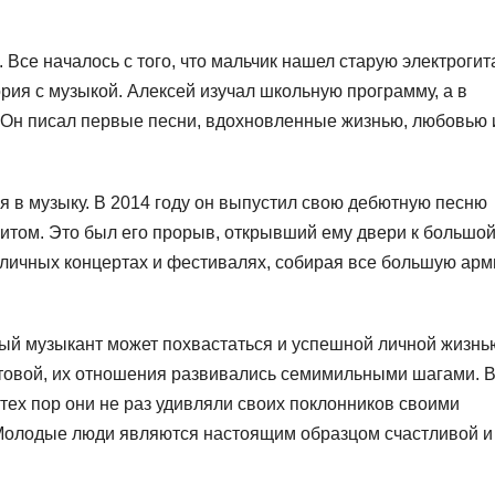
 Все началось с того, что мальчик нашел старую электрогит
ория с музыкой. Алексей изучал школьную программу, а в
. Он писал первые песни, вдохновленные жизнью, любовью 
я в музыку. В 2014 году он выпустил свою дебютную песню
хитом. Это был его прорыв, открывший ему двери к большо
азличных концертах и фестивалях, собирая все большую ар
ый музыкант может похвастаться и успешной личной жизнь
товой, их отношения развивались семимильными шагами. 
 тех пор они не раз удивляли своих поклонников своими
 Молодые люди являются настоящим образцом счастливой и