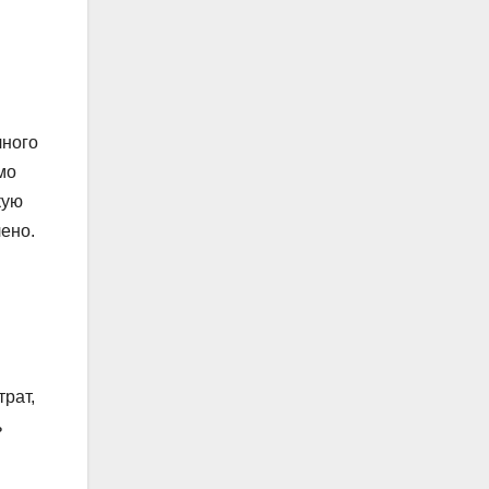
чного
мо
кую
ено.
рат,
ь