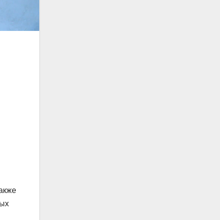
также
ных