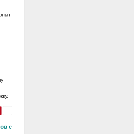
 опыт
му
жку.
ов с