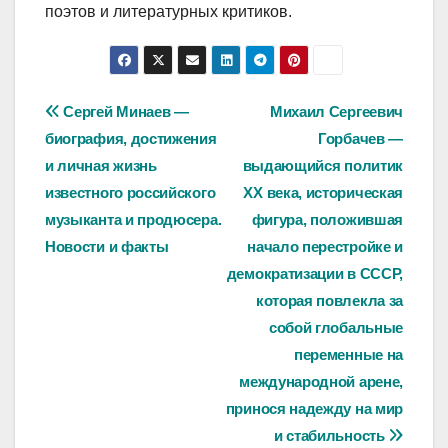
поэтов и литературных критиков.
Навигация
Сергей Минаев —
Михаил Сергеевич
биография, достижения
Горбачев —
по
и личная жизнь
выдающийся политик
записям
известного российского
XX века, историческая
музыканта и продюсера.
фигура, положившая
Новости и факты
начало перестройке и
демократизации в СССР,
которая повлекла за
собой глобальные
переменные на
международной арене,
принося надежду на мир
и стабильность