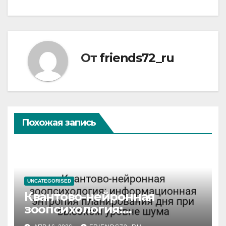
От
friends72_ru
Похожая запись
UNCATEGORISED
Квантово-нейронная
зоопсихология:
информационная энтропия