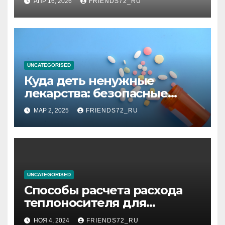
АПР 16, 2026
FRIENDS72_RU
планирования дня при
высоком уровне шума
UNCATEGORISED
Куда деть ненужные
лекарства: безопасные
способы утилизации
МАР 2, 2025
FRIENDS72_RU
UNCATEGORISED
Способы расчета расхода
теплоносителя для
системы отопления
НОЯ 4, 2024
FRIENDS72_RU