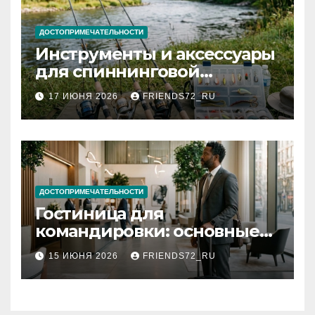
ДОСТОПРИМЕЧАТЕЛЬНОСТИ
Инструменты и аксессуары
для спиннинговой
рыбалки: назначение и
17 ИЮНЯ 2026
FRIENDS72_RU
типы
ДОСТОПРИМЕЧАТЕЛЬНОСТИ
Гостиница для
командировки: основные
критерии выбора
15 ИЮНЯ 2026
FRIENDS72_RU