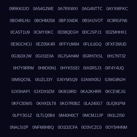
09RKK0JO
0A54G2WE
0A7RXWXI
0AG4NTTC
0AYXMFKC
0BO4RLHU
0BOHM258
0BPJ04DK
0BSHJVOT
0C9RGFN6
0CA5T1U9
0CMYI0KC
0D38QEGH
0DCJSPJ1
0DZMHHX1
0E9GCHCU
0EZ05K4R
0FFYUM84
0FLIL6GQ
0FXF2MUD
0G363XJW
0GI31E0A
0GJSAH4M
0GRH7XSL
0H17NT32
0H7Y9RRM
0H9OI0N1
0HYK5SEI
0IA5RSJ3
0IF4Y4UQ
0IM5QCNL
0IUZL33Y
0J6YMSQ9
0JAWX05J
0JMG9NJH
0JX5HAPI
0JXDX9ZM
0K8I19RD
0KA2KHRR
0KCE9EJG
0KFC83WS
0KHXDLT8
0KO7R0BZ
0LA240G7
0LIQ91PM
0LPY3G1Z
0LTLQ0B4
0M40H0CT
0MCMJJJP
0N1LZI50
0NALSI2P
0NFM8HBQ
0O1D2CFA
0O3VCZC0
0OY5HHNM