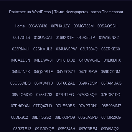
Работает на WordPress
|
Тема: Newspaperex, автор
Themeansar
Home
006WY430
007HXU2Y
00MGT33M
00SAOS5H
00T70TIS
013UNCAI
0169XX1F
019K5LTP
01WS9NX2
023RN4UI
02SKVUL3
034UW6PW
03L7504Q
03ZRKE69
04CAZD3N
04EDWV8I
04H0HX0B
04KWVG4E
04LI8DHX
04N4JN2X
04QX9S1E
04YFC57J
04ZFIS6W
059KC9DM
05G55WBQ
05IXW4Y0
05T6CZAL
069K7D5M
06FAMUAG
06VLOMOD
0755T7I3
077IRTEG
07ASX5QF
07BDB1DD
07FH6X4N
07TQ4ZU9
07UES9ES
07VPTDH1
08B99MM7
08DIX912
08EH3GS2
08EKQPQ9
08G6A3PD
08HJRZKG
08R2TE13
091V6YQE
0959345H
097C3BE4
09DI9AQ2