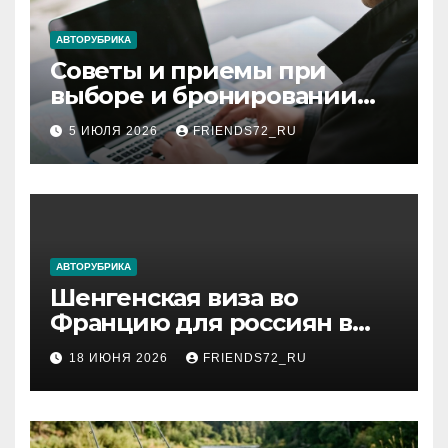
АВТОРУБРИКА
Советы и приемы при
выборе и бронировании
авиабилетов
5 ИЮЛЯ 2026
FRIENDS72_RU
АВТОРУБРИКА
Шенгенская виза во
Францию для россиян в
2026 году: сроки от 3 дней
18 ИЮНЯ 2026
FRIENDS72_RU
и список необходимых
документов