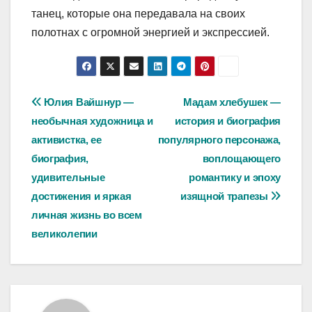
танец, которые она передавала на своих
полотнах с огромной энергией и экспрессией.
Навигация
Юлия Вайшнур —
Мадам хлебушек —
необычная художница и
история и биография
по
активистка, ее
популярного персонажа,
записям
биография,
воплощающего
удивительные
романтику и эпоху
достижения и яркая
изящной трапезы
личная жизнь во всем
великолепии