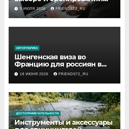
авиабилетов
5 ИЮЛЯ 2026
FRIENDS72_RU
АВТОРУБРИКА
Шенгенская виза во
Францию для россиян в
2026 году: сроки от 3 дней
18 ИЮНЯ 2026
FRIENDS72_RU
и список необходимых
документов
ДОСТОПРИМЕЧАТЕЛЬНОСТИ
Инструменты и аксессуары