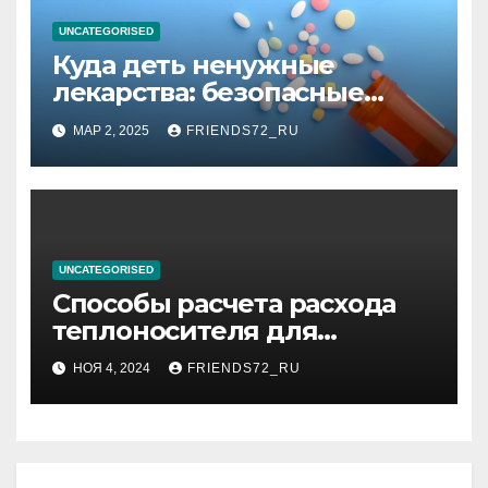
UNCATEGORISED
Куда деть ненужные
лекарства: безопасные
способы утилизации
МАР 2, 2025
FRIENDS72_RU
UNCATEGORISED
Способы расчета расхода
теплоносителя для
системы отопления
НОЯ 4, 2024
FRIENDS72_RU