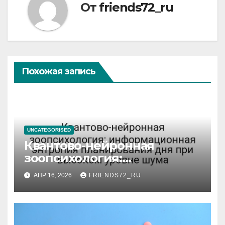
От
friends72_ru
Похожая запись
UNCATEGORISED
Квантово-нейронная
зоопсихология:
информационная энтропия
АПР 16, 2026
FRIENDS72_RU
планирования дня при
высоком уровне шума