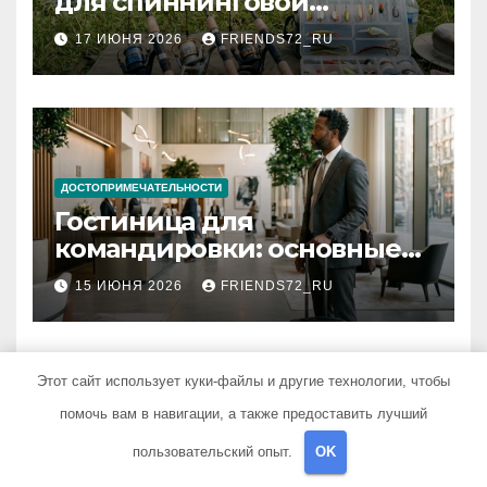
для спиннинговой
рыбалки: назначение и
17 ИЮНЯ 2026
FRIENDS72_RU
типы
ДОСТОПРИМЕЧАТЕЛЬНОСТИ
Гостиница для
командировки: основные
критерии выбора
15 ИЮНЯ 2026
FRIENDS72_RU
Этот сайт использует куки-файлы и другие технологии, чтобы
помочь вам в навигации, а также предоставить лучший
пользовательский опыт.
OK