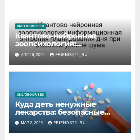
UNCATEGORISED
Квантово-нейронная
зоопсихология:
информационная энтропия
АПР 16, 2026
FRIENDS72_RU
планирования дня при
высоком уровне шума
UNCATEGORISED
Куда деть ненужные
лекарства: безопасные
способы утилизации
МАР 2, 2025
FRIENDS72_RU