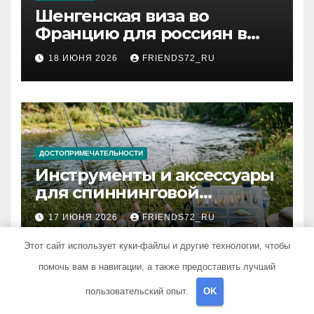
Шенгенская виза во
Францию для россиян в
2026 году: сроки от 3 дней
18 ИЮНЯ 2026
FRIENDS72_RU
и список необходимых
документов
ДОСТОПРИМЕЧАТЕЛЬНОСТИ
Инструменты и аксессуары
для спиннинговой
рыбалки: назначение и
17 ИЮНЯ 2026
FRIENDS72_RU
типы
Этот сайт использует куки-файлы и другие технологии, чтобы
помочь вам в навигации, а также предоставить лучший
пользовательский опыт.
OK
ДОСТОПРИМЕЧАТЕЛЬНОСТИ