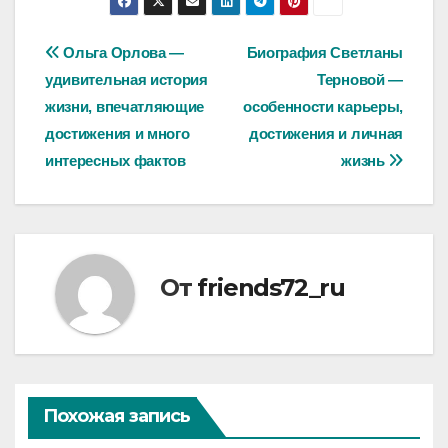
Навигация
Ольга Орлова —
Биография Светланы
удивительная история
Терновой —
по
жизни, впечатляющие
особенности карьеры,
записям
достижения и много
достижения и личная
интересных фактов
жизнь
От
friends72_ru
Похожая запись