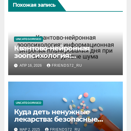
Похожая запись
UNCATEGORISED
Квантово-нейронная
зоопсихология:
информационная энтропия
АПР 16, 2026
FRIENDS72_RU
планирования дня при
высоком уровне шума
UNCATEGORISED
Куда деть ненужные
лекарства: безопасные
способы утилизации
МАР 2, 2025
FRIENDS72_RU