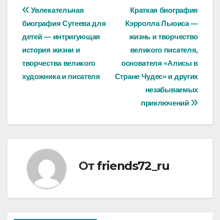
Навигация
Увлекательная
Краткая биография
биография Сутеева для
Кэрролла Льюиса —
по
детей — интригующая
жизнь и творчество
записям
история жизни и
великого писателя,
творчества великого
основателя «Алисы в
художника и писателя
Стране Чудес» и других
незабываемых
приключений
От
friends72_ru