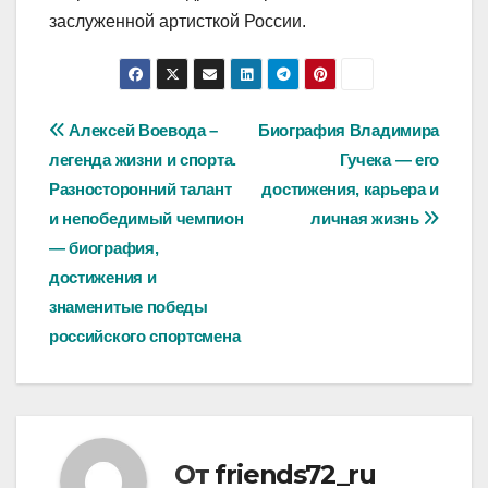
заслуженной артисткой России.
Навигация
Алексей Воевода –
Биография Владимира
легенда жизни и спорта.
Гучека — его
по
Разносторонний талант
достижения, карьера и
записям
и непобедимый чемпион
личная жизнь
— биография,
достижения и
знаменитые победы
российского спортсмена
От
friends72_ru