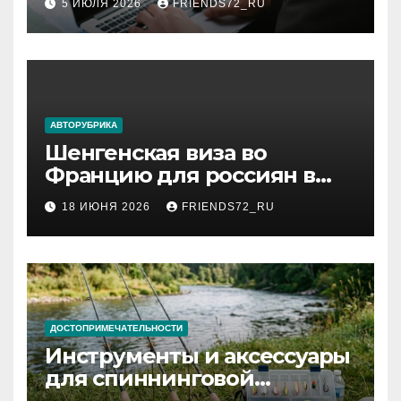
5 ИЮЛЯ 2026
FRIENDS72_RU
АВТОРУБРИКА
Шенгенская виза во
Францию для россиян в
2026 году: сроки от 3 дней
18 ИЮНЯ 2026
FRIENDS72_RU
и список необходимых
документов
ДОСТОПРИМЕЧАТЕЛЬНОСТИ
Инструменты и аксессуары
для спиннинговой
рыбалки: назначение и