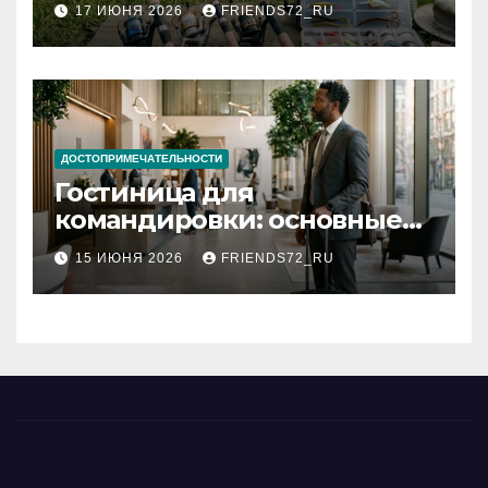
17 ИЮНЯ 2026
FRIENDS72_RU
типы
ДОСТОПРИМЕЧАТЕЛЬНОСТИ
Гостиница для
командировки: основные
критерии выбора
15 ИЮНЯ 2026
FRIENDS72_RU