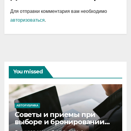
Для отправки комментария вам необходимо
авторизоваться
.
You missed
АВТОРУБРИКА
Советы и приемы при
выборе и бронировании
авиабилетов