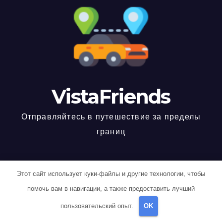
VistaFriends
Отправляйтесь в путешествие за пределы
границ
Этот сайт использует куки-файлы и другие технологии, чтобы
Работает на WordPress
|
Тема: Newspaperex, автор
Themeansar
помочь вам в навигации, а также предоставить лучший
Home
006WY430
007HXU2Y
00MGT33M
00SAOS5H
пользовательский опыт.
OK