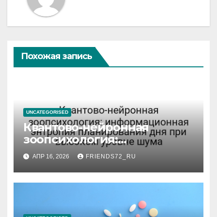
Похожая запись
UNCATEGORISED
Квантово-нейронная
зоопсихология:
информационная энтропия
АПР 16, 2026
FRIENDS72_RU
планирования дня при
высоком уровне шума