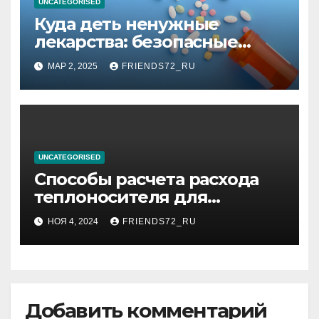
UNCATEGORISED
Куда деть ненужные
лекарства: безопасные
способы утилизации
МАР 2, 2025
FRIENDS72_RU
UNCATEGORISED
Способы расчета расхода
теплоносителя для
системы отопления
НОЯ 4, 2024
FRIENDS72_RU
Добавить комментарий