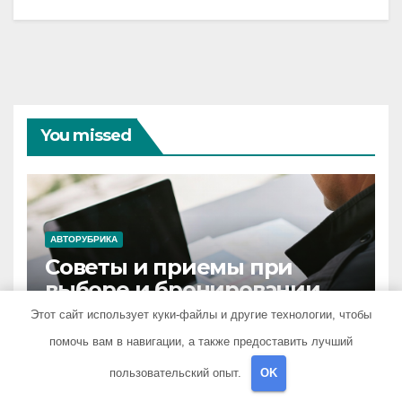
You missed
АВТОРУБРИКА
Советы и приемы при
выборе и бронировании
авиабилетов
Этот сайт использует куки-файлы и другие технологии, чтобы
5 ИЮЛЯ 2026
FRIENDS72_RU
помочь вам в навигации, а также предоставить лучший
пользовательский опыт.
OK