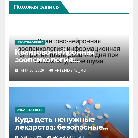
Похожая запись
UNCATEGORISED
Квантово-нейронная
зоопсихология:
информационная энтропия
АПР 16, 2026
FRIENDS72_RU
планирования дня при
высоком уровне шума
UNCATEGORISED
Куда деть ненужные
лекарства: безопасные
способы утилизации
МАР 2, 2025
FRIENDS72_RU