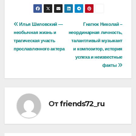
Навигация
Илья Шиловский —
Гнатюк Николай –
необычная жизнь и
неординарная личность,
по
трагическая участь
талантливый музыкант
записям
прославленного актера
и композитор, история
успеха и неизвестные
факты
От
friends72_ru