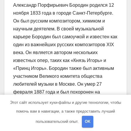
Александр Порфирьевич Бородин родился 12
ноября 1833 года в городе Санкт-Петербурге.
Он был русским композитором, химиком и
научным деятелем. В своей музыкальной
карьере Бородин был самоучкой и известен как
один из важнейших русских композиторов XIX
века. Он является автором нескольких
известных опер, таких как «Князь Игорь» и
«Принц Игорь». Бородин также был активным
участником Великого комитета общества
любителей музыки в Москве. Он умер 27
февраля 1887 года и был похоронен на
Тихвинском кладбище в Санкт-Петербурге.
Этот сайт использует куки-файлы и другие технологии, чтобы
помочь вам в навигации, а также предоставить лучший
Какое влияние оказал А. П.
Бородин на музыкальную
пользовательский опыт.
OK