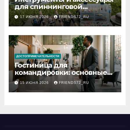
для спиннинговой
рыбалки: назначение и
17 ИЮНЯ 2026
FRIENDS72_RU
типы
ДОСТОПРИМЕЧАТЕЛЬНОСТИ
Гостиница для
командировки: основные
критерии выбора
15 ИЮНЯ 2026
FRIENDS72_RU