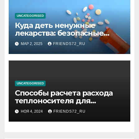
UNCATEGORISED
Куда деть ненужные
лекарства: безопасные
способы утилизации
МАР 2, 2025
FRIENDS72_RU
UNCATEGORISED
Способы расчета расхода
теплоносителя для
системы отопления
НОЯ 4, 2024
FRIENDS72_RU