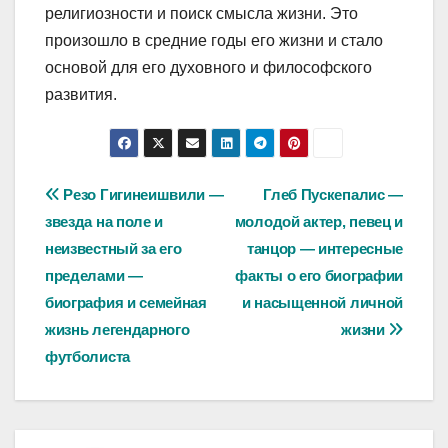
религиозности и поиск смысла жизни. Это
произошло в средние годы его жизни и стало
основой для его духовного и философского
развития.
Навигация
Резо Гигинеишвили —
Глеб Пускепалис —
звезда на поле и
молодой актер, певец и
по
неизвестный за его
танцор — интересные
записям
пределами —
факты о его биографии
биография и семейная
и насыщенной личной
жизнь легендарного
жизни
футболиста