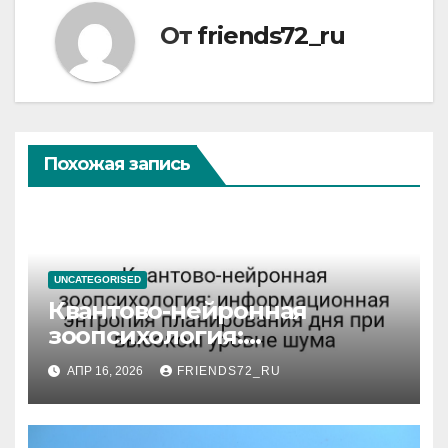
От
friends72_ru
Похожая запись
UNCATEGORISED
Квантово-нейронная
зоопсихология:
информационная энтропия
АПР 16, 2026
FRIENDS72_RU
планирования дня при
высоком уровне шума