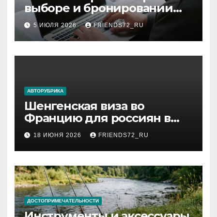
выборе и бронировании
авиабилетов
5 ИЮЛЯ 2026
FRIENDS72_RU
АВТОРУБРИКА
Шенгенская виза во
Францию для россиян в
2026 году: сроки от 3 дней
18 ИЮНЯ 2026
FRIENDS72_RU
и список необходимых
документов
ДОСТОПРИМЕЧАТЕЛЬНОСТИ
Инструменты и аксессуары