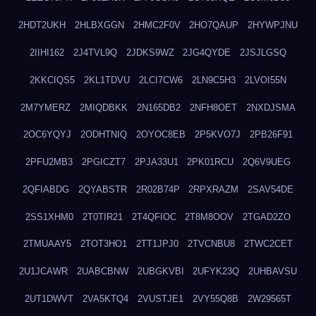
2HDT2UKH
2HLBXGGN
2HMC2F0V
2HO7QAUP
2HYWPJNU
2IIHI162
2J4TVL9Q
2JDKS9WZ
2JG4QYDE
2JSJLGSQ
2KKCIQS5
2KL1TDVU
2LCI7CW6
2LN9C5H3
2LVOI55N
2M7YMERZ
2MIQDBKK
2N165DB2
2NFH8OET
2NXDJSMA
2OC6YQYJ
2ODHTNIQ
2OYOC8EB
2P5KVO7J
2PB26F91
2PFU2MB3
2PGICZT7
2PJA33U1
2PK01RCU
2Q6V9UEG
2QFIABDG
2QYABSTR
2R02B74P
2RPXRAZM
2SAV54DE
2SS1XHM0
2T0TIR21
2T4QFIOC
2T8M8OOV
2TGAD2ZO
2TMUAAY5
2TOT3HO1
2TT1JPJ0
2TVCNBU8
2TWC2CET
2U1JCAWR
2UABCBNW
2UBGKVBI
2UFYK23Q
2UHBAVSU
2UT1DWVT
2VA5KTQ4
2VUSTJE1
2VY55Q8B
2W29565T