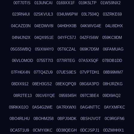
00T70TIS
013UNCAI
0169XX1F
019K5LTP
01WS9NX2
023RN4UI
02SKVUL3
034UW6PW
03L7504Q
03ZRKE69
04CAZD3N
04EDWV8I
04H0HX0B
04KWVG4E
04LI8DHX
04N4JN2X
04QX9S1E
04YFC57J
04ZFIS6W
059KC9DM
05G55WBQ
05IXW4Y0
05T6CZAL
069K7D5M
06FAMUAG
06VLOMOD
0755T7I3
077IRTEG
07ASX5QF
07BDB1DD
07FH6X4N
07TQ4ZU9
07UES9ES
07VPTDH1
08B99MM7
08DIX912
08EH3GS2
08EKQPQ9
08G6A3PD
08HJRZKG
08R2TE13
091V6YQE
0959345H
097C3BE4
09DI9AQ2
09RKK0JO
0A54G2WE
0A7RXWXI
0AG4NTTC
0AYXMFKC
0BO4RLHU
0BOHM258
0BPJ04DK
0BSHJVOT
0C9RGFN6
0CA5T1U9
0CMYI0KC
0D38QEGH
0DCJSPJ1
0DZMHHX1