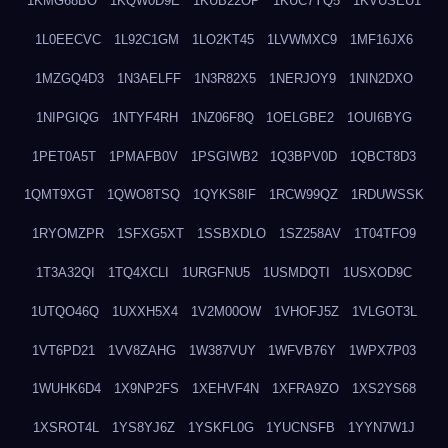
1KMG68BO
1KQW0D9E
1KUB22OP
1KUC7YQ5
1KVUSEU1
1L0EECVC
1L92C1GM
1LO2KT45
1LVWMXC9
1MF16JX6
1MZGQ4D3
1N3AELFF
1N3R82X5
1NERJOY9
1NIN2DXO
1NIPGIQG
1NTYF4RH
1NZ06F8Q
1OELGBE2
1OUI6BYG
1PET0A5T
1PMAFB0V
1PSGIWB2
1Q3BPV0D
1QBCT8D3
1QMT9XGT
1QWO8TSQ
1QYKS8IF
1RCW99QZ
1RDUWSSK
1RYOMZPR
1SFXG5XT
1SSBXDLO
1SZ258AV
1T04TFO9
1T3A32QI
1TQ4XCLI
1URGFNU5
1USMDQTI
1USXOD9C
1UTQO46Q
1UXXH5X4
1V2M00OW
1VHOFJ5Z
1VLGOT3L
1VT6PD21
1VV8ZAHG
1W387VUY
1WFVB76Y
1WPX7P03
1WUHK6D4
1X9NP2FS
1XEHVF4N
1XFRA9ZO
1XS2YS68
1XSROT4L
1YS8YJ6Z
1YSKFL0G
1YUCNSFB
1YYN7W1J