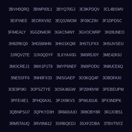
3BVH0QRQ
3BWP93L1
3BYQ70GJ
3C9KPDQV
3CL4BSMV
3EIFINEE
3EORXV8Z
3EQ3JWOM
3F09CZ9V
3F1DPDSC
3F84EALY
3GGDN4OR
3GKCN4NY
3GVOCWRP
3H28UNEO
3H92RKQ0
3HG56NHN
3HHJ1KQM
3HSTLPXX
3HSUVSEU
3JRQV2TE
3JX0QDYF
3LXYAX0G
3M0R5J0Y
3ME42K9J
3MOCREJ1
3MX1P1T9
3MYP6NEF
3N0IPODU
3N8UCE6Q
3NE5SFF6
3NH0FX33
3NISGAEP
3O3KQQ4F
3OBDFAXI
3OE9P0KI
3OPSZTYE
3OSK46GW
3P20H0VW
3PEBEUPM
3PFEI4E1
3PHQ0AXL
3PJX8KV3
3PWL81U6
3PX3NDPK
3QBNPSU7
3QPKYD3H
3R660UUO
3R8OBY8R
3RJJOB51
3RM5TAUQ
3RV0N612
3SRBQEDJ
3SXFZOBA
3TBVTN7Z