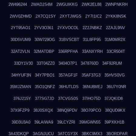
2W496244
2WADJS4M
2WGUIKKG
2WK2EL88
2WNPNKRH
2WV0ZHMD
2X7CQ1SY
2XYTJWGS
2Y7I1IC2
2YKK8NSK
2YT95AO1
2YV3O361
2YXVOCOL
2Z2JNBKZ
2ZAJL9NV
30D5VUM9
30W729OG
31BVSCBT
31L8FP95
31M0MR2X
32AT2VLN
32MATDBP
336RPFHA
33ANXYRH
33CR504T
33DY1V30
33T04ZZ0
3404O7P1
3478760D
34F92RUM
34HYUF3N
34Y7PBO1
357AGF1F
35AF37G3
35HVS0VG
35MJZMAN
35O1QNFZ
36HUTLDS
36NU8MEJ
36U7Y0NR
376J215Y
377SG7JD
37CVGS0S
37IHO75D
37JQKID8
37X9FZP9
38J0SXQX
38NQ9PDV
38O70PCO
38QUD9KX
39D3U3A0
39LAIWA9
39LCYZRI
39MGWN55
39PXKH1B
3A43DKQP
3AGNJUCU
3ATCGY3X
3BKC9MX3
3BORDPAR