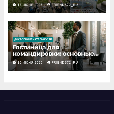
рыбалки: назначение и
17 ИЮНЯ 2026
FRIENDS72_RU
типы
ДОСТОПРИМЕЧАТЕЛЬНОСТИ
Гостиница для
командировки: основные
критерии выбора
15 ИЮНЯ 2026
FRIENDS72_RU