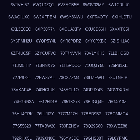
6VJVHI57
6VQ1DZQ1
6VZACB5E
6W0V02MY
6W1CRLU0
6WAOIUX0
6WJXFPEM
6WSY8NWU
6XFR4OTY
6XIHLDTU
6XL3E0EQ
6XP30R7N
6XQUAXFV
6XUCD56H
6XVXTC5I
6Y6PMH2U
6YQP5Y4L
6YR8PDRZ
6YY0PXBC
6ZISH1A0
6ZT4UC5F
6ZYCUFVQ
70T7NVVN
70V1YKH3
711BHOSD
713M5IHY
718NNXY2
71H5RDOO
71UQJY58
725P81XE
727P972L
72FW37AL
73CXZZM4
73IDZEWO
73UTNHIP
73VKAF4E
740HGIUK
745ACL1O
74DPJX4S
74DVDXRM
74FGRN3A
7612HD1B
7651K273
76BJGQ4F
76G4013Z
76HU4CRK
76LLJI2Y
7777M27H
77BED9B2
77BGMMG4
77S55623
77TABW20
780FZHSV
78Q29S80
78XWEZ88
792RHX5L
7939XN0C
796YV3DQ
79GHS38T
79L8YFMC