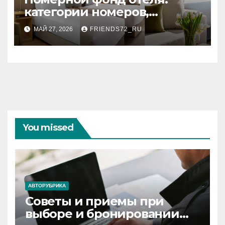
категории номеров,
вместимость и стандартное
МАЙ 27, 2026
FRIENDS72_RU
оснащение
You missed
АВТОРУБРИКА
Советы и приемы при
выборе и бронировании