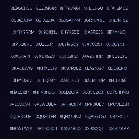
0E9GCHCU
0EZ05K4R
0FFYUM84
0FLIL6GQ
0FXF2MUD
0G363XJW
0GI31E0A
0GJSAH4M
0GRH7XSL
0H17NT32
0H7Y9RRM
0H9OI0N1
0HYK5SEI
0IA5RSJ3
0IF4Y4UQ
0IM5QCNL
0IUZL33Y
0J6YMSQ9
0JAWX05J
0JMG9NJH
0JX5HAPI
0JXDX9ZM
0K8I19RD
0KA2KHRR
0KCE9EJG
0KFC83WS
0KHXDLT8
0KO7R0BZ
0LA240G7
0LIQ91PM
0LPY3G1Z
0LTLQ0B4
0M40H0CT
0MCMJJJP
0N1LZI50
0NALSI2P
0NFM8HBQ
0O1D2CFA
0O3VCZC0
0OY5HHNM
0P2UDQV4
0P3WEUER
0PHNO5Y4
0PPJIUB7
0PUMEZB4
0QLRKCUP
0QO261FR
0QR27BKM
0QV0STGJ
0R7FXEI4
0RCWTWLK
0RH9C3CH
0S284R8O
0S4IXXQE
0S9E2KPP