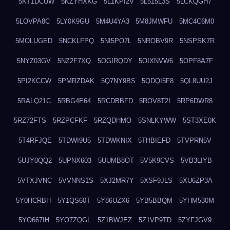
5KT1DCUW
5KZYHXKG
5L1KPI2V
5L515L3S
5LCKQGH7
5LOVPA8C
5LY0K9GU
5M4U4YA3
5M8JMWFU
5MC4C6M0
5MOLUGED
5NCKLFPQ
5NI5PO7L
5NROBV9R
5NSPSK7R
5NYZ03GV
5NZ2F7XQ
5OGIRQDY
5OIXNVW6
5OPF8A7F
5PI2KCCW
5PMRZDAK
5Q7NY9BS
5QDQI5F8
5QL8UU2J
5RALQ21C
5RBG4E64
5RCDBBFD
5ROV8T2I
5RP6DWR8
5RZ72FTS
5RZPCFKF
5RZQDHMO
5SNLKYWW
5ST3XE0K
5T4RFJQE
5TDWI9U5
5TDWKNIX
5THBIEFD
5TVPRN5V
5UJY0QQ2
5UPNX603
5UUMB8OT
5V5K9CVS
5VB3LIYB
5VTXJVNC
5VVNNS1S
5XJ2MR7Y
5XSF9JLS
5XU6ZP3A
5Y0HCRBH
5Y1QS60T
5Y86UZX6
5YB5BBQM
5YHM530M
5YO667IH
5YO7ZQGL
5Z1BWJEZ
5Z1VP9TD
5ZYFJGV9