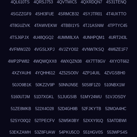
4QL610TS
4QRSJ753
4QVTMIC5
4QXRDQN7
4S31TENQ
4SGZZGF9
4SHI3FUE
4SRMCB32
4SYJTR01
4T4UXTTO
4T8GUZVK
4TAWVEKW
4TBBI1Y5
4TJ1ASNW
4TPTYC45
4TSJ6PJX
4U48QGQ2
4UMM8LXA
4UNHPQM1
4URT243L
4VFMWJZ0
4VGSLXPJ
4VJZYO02
4VNW7KSQ
4W6ZE1F7
4WP2PW82
4WQWQXX8
4WXQZN38
4X7TT8GV
4XYOT662
4XZYAUHI
4YQHH612
4Z52SO0V
4ZP14UIL
4ZVGSBH0
50JO9B1K
50KZ2V9P
50NNJN5E
50S8F1Z0
510NBX1W
5160U7JM
51D7XGKL
51JUGSIB
51MY24WU
51VJOSDY
51ZE8MKB
522X4O28
52D4GH9B
52FJKYTB
52MOA4HC
52SYO0Q2
52TPECFV
52W5K0BY
52XXY91Q
53ATDBWI
53EKZAMH
53Z8FUAW
54PKU5CO
551HGV0S
553WPS4S