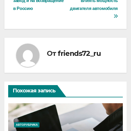
завод и на возвращение
влиять мощность
записям
в Россию
двигателя автомобиля
От
friends72_ru
Похожая запись
АВТОРУБРИКА