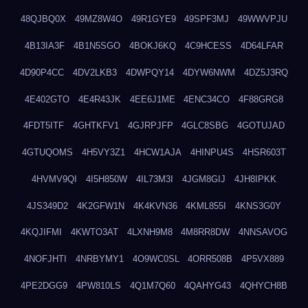
48QJBQ0X
49MZ8W4O
49R1GYE9
49SPF3MJ
49WWVPJU
4B13IA3F
4B1N5SGO
4BOKJ6KQ
4C9HCESS
4D64LFAR
4D90P4CC
4DV2LKB3
4DWPQY14
4DYW6NWM
4DZ5J3RQ
4E402GTO
4E4R43JK
4EE6J1ME
4ENC34CO
4F88GRG8
4FDT5ITF
4GHTKFV1
4GJRPJFP
4GLC8SBG
4GOTUJAD
4GTUQOMS
4H5VY3Z1
4HCW1AJA
4HINPU4S
4HSR603T
4HVMV9QI
4I5H850W
4IL73M3I
4JGM8GIJ
4JH8IPKK
4JS349D2
4K2GFW1N
4K4KVN36
4KML855I
4KNS3G0Y
4KQJIFMI
4KWTO3AT
4LXNH9M8
4M8RR8DW
4NNSAVOG
4NOFJHTI
4NRBYMY1
4O9WC0SL
4ORR508B
4P5VX889
4PE2DGG9
4PW810LS
4Q1M7Q60
4QAHYG43
4QHYCH8B