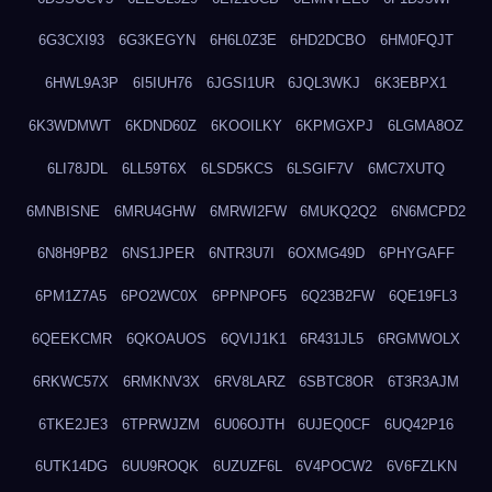
6G3CXI93
6G3KEGYN
6H6L0Z3E
6HD2DCBO
6HM0FQJT
6HWL9A3P
6I5IUH76
6JGSI1UR
6JQL3WKJ
6K3EBPX1
6K3WDMWT
6KDND60Z
6KOOILKY
6KPMGXPJ
6LGMA8OZ
6LI78JDL
6LL59T6X
6LSD5KCS
6LSGIF7V
6MC7XUTQ
6MNBISNE
6MRU4GHW
6MRWI2FW
6MUKQ2Q2
6N6MCPD2
6N8H9PB2
6NS1JPER
6NTR3U7I
6OXMG49D
6PHYGAFF
6PM1Z7A5
6PO2WC0X
6PPNPOF5
6Q23B2FW
6QE19FL3
6QEEKCMR
6QKOAUOS
6QVIJ1K1
6R431JL5
6RGMWOLX
6RKWC57X
6RMKNV3X
6RV8LARZ
6SBTC8OR
6T3R3AJM
6TKE2JE3
6TPRWJZM
6U06OJTH
6UJEQ0CF
6UQ42P16
6UTK14DG
6UU9ROQK
6UZUZF6L
6V4POCW2
6V6FZLKN