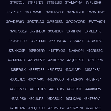
3TFI7CJL
3TKFBN73
3TTB618D
3TVMVY4A
3VPL82H9
3VS14DKC
3VX5WW8T
3VXFRWKX
3VZRTGEK
3W3MHD4O
3WAD8W9N
3WDTF1N3
3WI8G8SN
3WQDYCWK
3WTTA97N
3WU70G19
3X71FE60
3XC4DIU7
3XMIH0VI
3XMLLD4K
3XWW9P5D
3Y2Z2FMH
3YXUATB4
3Z3344KT
3ZBBJF82
3ZUNKQ9P
40PEO5RM
418TPYOG
41A6AQPI
41CR68ZC
428MPM7O
42EW9PZP
42HIOZNV
42QOZROE
437L5RRA
43BE766X
43EEF23E
43IP3TZ3
43OJ1AEY
43SSFXBJ
43U16JLC
43XY7A9N
441OKOJO
4474ZR0W
4489NF37
44AFGVXY
44CGH1H9
44E14L85
44VA5KJF
44XI8AFW
45A3IPS9
4601IURZ
46DGB3L9
46DLKJV6
46KT56QV
4728GJZN
47CQFY0O
47JMVITW
47TRZS70
47W8J2J2