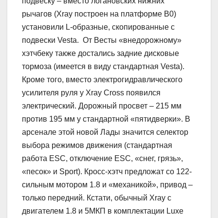
подвеску – вместо логановских нижних
рычагов (Xray построен на платформе B0)
установили L-образные, скопированные с
подвески Vesta. От Весты «внедорожному»
хэтчбеку также достались задние дисковые
тормоза (имеется в виду стандартная Vesta).
Кроме того, вместо электрогидравлического
усилителя руля у Xray Cross появился
электрический. Дорожный просвет – 215 мм
против 195 мм у стандартной «пятидверки». В
арсенале этой новой Лады значится селектор
выбора режимов движения (стандартная
работа ESC, отключение ESC, «снег, грязь»,
«песок» и Sport). Кросс-хэтч предложат со 122-
сильным мотором 1.8 и «механикой», привод –
только передний. Кстати, обычный Xray с
двигателем 1.8 и 5МКП в комплектации Luxe