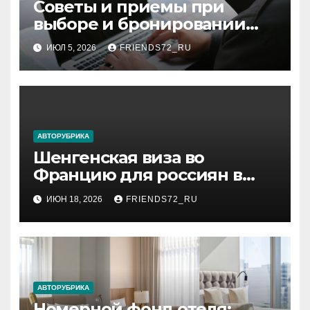
Советы и приемы при
выборе и бронировании
авиабилетов
ИЮЛ 5, 2026
FRIENDS72_RU
АВТОРУБРИКА
Шенгенская виза во
Францию для россиян в
2026 году: сроки от 3 дней и
ИЮН 18, 2026
FRIENDS72_RU
список необходимых
документов
АВТОРУБРИКА
Номерной фонд отеля: