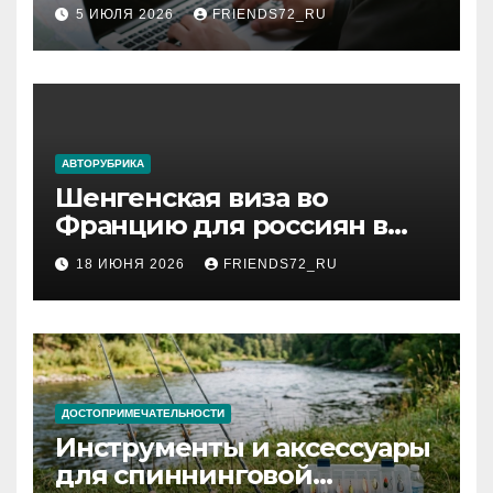
авиабилетов
5 ИЮЛЯ 2026
FRIENDS72_RU
АВТОРУБРИКА
Шенгенская виза во
Францию для россиян в
2026 году: сроки от 3 дней
18 ИЮНЯ 2026
FRIENDS72_RU
и список необходимых
документов
ДОСТОПРИМЕЧАТЕЛЬНОСТИ
Инструменты и аксессуары
для спиннинговой