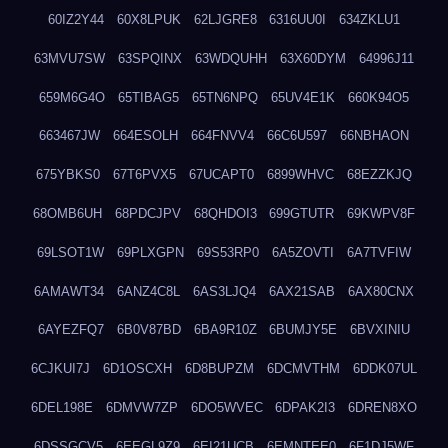
60IZ2Y44
60X8LPUK
62LJGRE8
6316UU0I
634ZKLU1
63MVU7SW
63SPQINX
63WDQUHH
63X60DYM
64996J11
659M6G4O
65TIBAG5
65TN6NPQ
65UV4E1K
660K94O5
663467JW
664ESOLH
664FNVV4
66C6U597
66NBHAON
675YBKS0
67T6PVX5
67UCAPT0
6899WHVC
68EZZKJQ
68OMB6UH
68PDCJPV
68QHDOI3
699GTUTR
69KWPV8F
69LSOT1W
69PLXGPN
69S53RP0
6A5ZOVTI
6A7TVFIW
6AMAWT34
6ANZ4C8L
6AS3LJQ4
6AX21SAB
6AX80CNX
6AYEZFQ7
6B0V87BD
6BA9R10Z
6BUMJY5E
6BVXINIU
6CJKUI7J
6D1OSCXH
6D8BUPZM
6DCMVTHM
6DDK07UL
6DEL198E
6DMVW7ZP
6DO5WVEC
6DPAK2I3
6DREN8XO
6DSSGCV5
6EEGL9Z9
6EI21UCB
6EMNTEE0
6F1DJ5WF