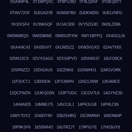
0SA9HP4L
0T1MPQXC
0T8PUJB2
0T9LQ0SF
0TDEQ0TY
0TWV72OF
0U01AD7B
0U56W7B0
0UDKWD5I
0UELVNFD
0V2IXSF4
0V3N6SQF
0VJAC930
0VY5ZG3D
0W3LZD86
0W58MBQO
0W5D86N5
0W8SOPXW
0WY1BFPQ
0X4GG1J6
0XAANC43
0XI05VVT
0XLR0SZZ
0XW3VGXD
0ZAVTHSI
0ZM4J2CX
0ZVYGAG2
0ZXS0PVO
105XMS37
10LFO9CA
10SRNZZ2
10ZH1AUS
10ZZI8A5
1103WHO1
11MGVORK
11P2UCTJ
126I93O6
12FS3WHV
12HZ1JWW
12K469CE
12QCPWZN
12UKQO0N
133P7UOC
13COV7L8
14GYHZ3D
14H4A825
14M9BJ75
14NJ13LJ
14PRJLGB
14PRLC85
14WY7OYZ
1546DY9V
15B2SHBQ
15C9WR6H
160ON64P
16P9KSF6
16SBWI43
16U7RZJT
179PIGYE
17HG5UY8