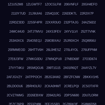
1Z1US2M8
1ZLGWTF7
1ZOCGLFM
206VNFLF
20GH4EFO
2110Y7UD
21J9UIA6
2254Q10C
226DDKTL
22R2IX7P
22RDZ3DD
22S5F4PR
22XXR3UO
232PTAJG
24AZ56D2
24MC44U0
24TJTMVU
24XS3FEV
24YV1LVI
252T7VNK
253A0XC6
254O5EQJ
258OBXAU
25JR0XCH
25Q8956U
25RMMEOD
26HTTV6H
26L0HESZ
270L4YOL
276UFPNM
27E8J3FW
27MKG0DU
27MNQPU0
27NBD68F
27O3D674
27VYT4KU
28SMQGU6
299T1G15
2A01R6QT
2AAYZL7V
2AFJGVZY
2ATPPOCH
2B2G3AW2
2BFZFCNW
2BKKV1H5
2BLDOOU6
2BRHOLRJ
2CKA0HWT
2CRELPQI
2CSOTXFR
2CVZ7WMG
2D26EBXW
2D942LRG
2DPSN680
2DU7LORM
2EZC76PR
2F53ZH8K
2FFJSSR3
2G789XQE
2G8M6D58