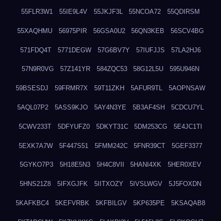
55FLR3W1
55IE9L4V
55JKJF3L
55NCOA72
55QDIRSM
55XAQHMU
56975PIR
56GSA0U2
56QN3KEB
56SCV4BG
571FDQ4T
5771DEGW
57G6BV7Y
57IUFJJS
57LA2HJ6
57N9R0VG
57Z141YR
584ZQC53
58G12L5U
595U946N
59BSESDJ
59FRMR7X
59T11ZKH
5AFUR9TL
5AOPNSAW
5AQL07P2
5ASS9KJO
5AY4N3YE
5B3AF4SH
5CDCU7YL
5CWV233T
5DFYUFZ0
5DKYT31C
5DM253CG
5E4JC1TI
5EXK7A7W
5F447S51
5FMM242C
5FNR39CT
5GEF3377
5GYKO7P3
5H18E5N3
5H4C8VII
5HANI4XK
5HER0XEV
5HNS21Z8
5IFXGJFK
5IITXOZY
5IVSLWGV
5J5FOXDN
5KAFKBC4
5KEFVRBK
5KFBILGV
5KP635PE
5KSAQAB8