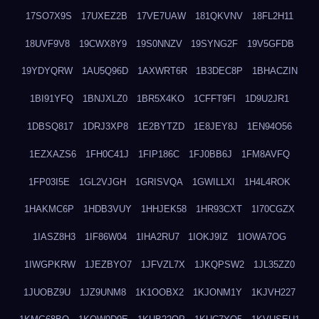
17SO7X9S
17UXEZ2B
17VE7UAW
181QKVNV
18FL2H11
18UVF9V8
19CWX8Y9
19S0NNZV
19SYNG2F
19V5GFDB
19YDYQRW
1AU5Q96D
1AXWRT6R
1B3DEC8P
1BHACZIN
1BI91YFQ
1BNJXLZ0
1BR5X4KO
1CFFT9FI
1D9U2JR1
1DBSQ817
1DRJ3XP8
1E2BYTZD
1E8JEY8J
1EN94O56
1EZXAZS6
1FH0C41J
1FIP186C
1FJ0BB6J
1FM8AVFQ
1FP03I5E
1GL2VJGH
1GRISVQA
1GWILLXI
1H4L4ROK
1HAKMC6P
1HDB3VUY
1HHJEK58
1HR93CXT
1I70CGZX
1IASZ8H3
1IF86W04
1IHA2RU7
1IOKJ9IZ
1IOWA7OG
1IWGPKRW
1JEZBYO7
1JFVZL7X
1JKQPSW2
1JL35ZZ0
1JUOBZ9U
1JZ9UNM8
1K1OOBX2
1KJONM1Y
1KJVH227