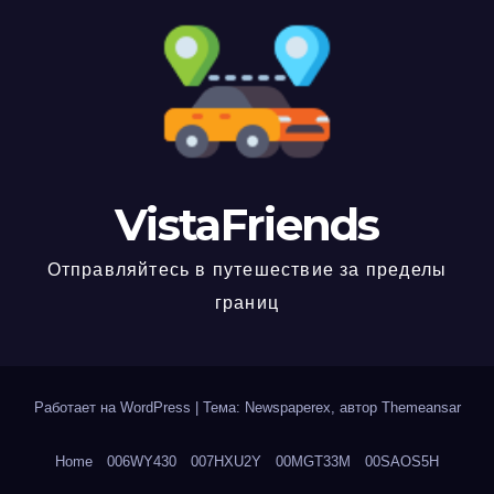
VistaFriends
Отправляйтесь в путешествие за пределы
границ
Работает на WordPress
|
Тема: Newspaperex, автор
Themeansar
Home
006WY430
007HXU2Y
00MGT33M
00SAOS5H