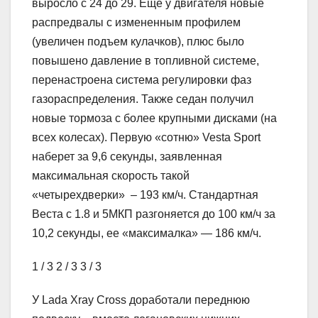
выросло с 24 до 29. Еще у двигателя новые
распредвалы с измененным профилем
(увеличен подъем кулачков), плюс было
повышено давление в топливной системе,
перенастроена система регулировки фаз
газораспределения. Также седан получил
новые тормоза с более крупными дисками (на
всех колесах). Первую «сотню» Vesta Sport
наберет за 9,6 секунды, заявленная
максимальная скорость такой
«четырехдверки» – 193 км/ч. Стандартная
Веста с 1.8 и 5МКП разгоняется до 100 км/ч за
10,2 секунды, ее «максималка» — 186 км/ч.
1
/ 3
2
/ 3
3
/ 3
У Lada Xray Cross доработали переднюю