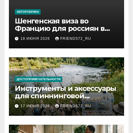
АВТОРУБРИКА
Шенгенская виза во
Францию для россиян в
2026 году: сроки от 3 дней
18 ИЮНЯ 2026
FRIENDS72_RU
и список необходимых
документов
ДОСТОПРИМЕЧАТЕЛЬНОСТИ
Инструменты и аксессуары
для спиннинговой
рыбалки: назначение и
17 ИЮНЯ 2026
FRIENDS72_RU
типы