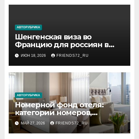
АВТОРУБРИКА
Шенгенская виза во
Францию для россиян в
2026 году: сроки от 3 дней и
ИЮН 18, 2026
FRIENDS72_RU
список необходимых
документов
АВТОРУБРИКА
Номерной фонд отеля:
категории номеров,
вместимость и стандартное
МАЙ 27, 2026
FRIENDS72_RU
оснащение