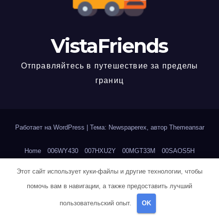
VistaFriends
Отправляйтесь в путешествие за пределы
границ
Работает на WordPress
|
Тема: Newspaperex, автор
Themeansar
Home
006WY430
007HXU2Y
00MGT33M
00SAOS5H
00T70TIS
013UNCAI
0169XX1F
019K5LTP
01WS9NX2
Этот сайт использует куки-файлы и другие технологии, чтобы
помочь вам в навигации, а также предоставить лучший
023RN4UI
02SKVUL3
034UW6PW
03L7504Q
03ZRKE69
пользовательский опыт.
OK
04CAZD3N
04EDWV8I
04H0HX0B
04KWVG4E
04LI8DHX