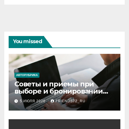
You missed
АВТОРУБРИКА
Советы и приемы при
выборе и бронировании
авиабилетов
5 ИЮЛЯ 2026
FRIENDS72_RU