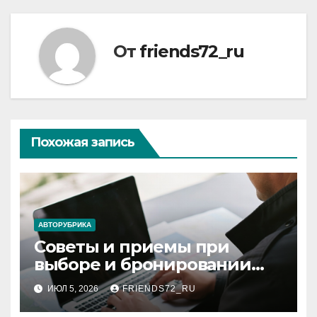
От
friends72_ru
Похожая запись
АВТОРУБРИКА
Советы и приемы при
выборе и бронировании
авиабилетов
ИЮЛ 5, 2026
FRIENDS72_RU