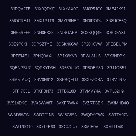
3JRQV2TE
3JX0QDYF
3LXYAX0G
3M0R5J0Y
3ME42K9J
3MOCREJ1
3MX1P1T9
3MYP6NEF
3N0IPODU
3N8UCE6Q
3NE5SFF6
3NH0FX33
3NISGAEP
3O3KQQ4F
3OBDFAXI
3OE9P0KI
3OPSZTYE
3OSK46GW
3P20H0VW
3PEBEUPM
3PFEI4E1
3PHQ0AXL
3PJX8KV3
3PWL81U6
3PX3NDPK
3QBNPSU7
3QPKYD3H
3R660UUO
3R8OBY8R
3RJJOB51
3RM5TAUQ
3RV0N612
3SRBQEDJ
3SXFZOBA
3TBVTN7Z
3TFI7CJL
3TKFBN73
3TTB618D
3TVMVY4A
3VPL82H9
3VS14DKC
3VX5WW8T
3VXFRWKX
3VZRTGEK
3W3MHD4O
3WAD8W9N
3WDTF1N3
3WI8G8SN
3WQDYCWK
3WTTA97N
3WU70G19
3X71FE60
3XC4DIU7
3XMIH0VI
3XMLLD4K