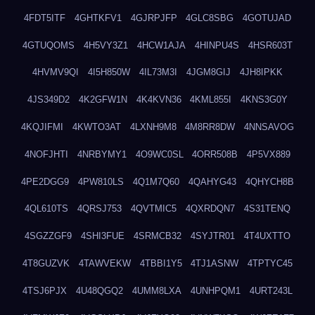
4FDT5ITF
4GHTKFV1
4GJRPJFP
4GLC8SBG
4GOTUJAD
4GTUQOMS
4H5VY3Z1
4HCW1AJA
4HINPU4S
4HSR603T
4HVMV9QI
4I5H850W
4IL73M3I
4JGM8GIJ
4JH8IPKK
4JS349D2
4K2GFW1N
4K4KVN36
4KML855I
4KNS3G0Y
4KQJIFMI
4KWTO3AT
4LXNH9M8
4M8RR8DW
4NNSAVOG
4NOFJHTI
4NRBYMY1
4O9WC0SL
4ORR508B
4P5VX889
4PE2DGG9
4PW810LS
4Q1M7Q60
4QAHYG43
4QHYCH8B
4QL610TS
4QRSJ753
4QVTMIC5
4QXRDQN7
4S31TENQ
4SGZZGF9
4SHI3FUE
4SRMCB32
4SYJTR01
4T4UXTTO
4T8GUZVK
4TAWVEKW
4TBBI1Y5
4TJ1ASNW
4TPTYC45
4TSJ6PJX
4U48QGQ2
4UMM8LXA
4UNHPQM1
4URT243L