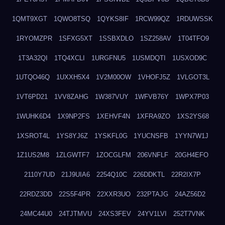
1QMT9XGT
1QWO8TSQ
1QYKS8IF
1RCW99QZ
1RDUWSSK
1RYOMZPR
1SFXG5XT
1SSBXDLO
1SZ258AV
1T04TFO9
1T3A32QI
1TQ4XCLI
1URGFNU5
1USMDQTI
1USXOD9C
1UTQO46Q
1UXXH5X4
1V2M00OW
1VHOFJ5Z
1VLGOT3L
1VT6PD21
1VV8ZAHG
1W387VUY
1WFVB76Y
1WPX7P03
1WUHK6D4
1X9NP2FS
1XEHVF4N
1XFRA9ZO
1XS2YS68
1XSROT4L
1YS8YJ6Z
1YSKFL0G
1YUCNSFB
1YYN7W1J
1Z1US2M8
1ZLGWTF7
1ZOCGLFM
206VNFLF
20GH4EFO
2110Y7UD
21J9UIA6
2254Q10C
226DDKTL
22R2IX7P
22RDZ3DD
22S5F4PR
22XXR3UO
232PTAJG
24AZ56D2
24MC44U0
24TJTMVU
24XS3FEV
24YV1LVI
252T7VNK