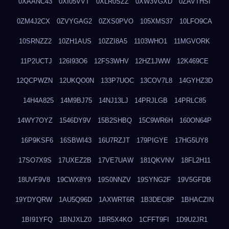
0XAANC43
0XI05VVT
0XLR0SZZ
0XW3VGXD
0ZAVTHSI
0ZM4J2CX
0ZVYGAG2
0ZXS0PVO
105XMS37
10LFO9CA
10SRNZZ2
10ZH1AUS
10ZZI8A5
1103WHO1
11MGVORK
11P2UCTJ
126I93O6
12FS3WHV
12HZ1JWW
12K469CE
12QCPWZN
12UKQO0N
133P7UOC
13COV7L8
14GYHZ3D
14H4A825
14M9BJ75
14NJ13LJ
14PRJLGB
14PRLC85
14WY7OYZ
1546DY9V
15B2SHBQ
15C9WR6H
160ON64P
16P9KSF6
16SBWI43
16U7RZJT
179PIGYE
17HG5UY8
17SO7X9S
17UXEZ2B
17VE7UAW
181QKVNV
18FL2H11
18UVF9V8
19CWX8Y9
19S0NNZV
19SYNG2F
19V5GFDB
19YDYQRW
1AU5Q96D
1AXWRT6R
1B3DEC8P
1BHACZIN
1BI91YFQ
1BNJXLZ0
1BR5X4KO
1CFFT9FI
1D9U2JR1