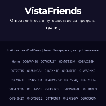
VistaFriends
Отправляйтесь в путешествие за пределы
границ
Работает на WordPress
|
Тема: Newspaperex, автор
Themeansar
Home
006WY430
007HXU2Y
00MGT33M
00SAOS5H
00T70TIS
013UNCAI
0169XX1F
019K5LTP
01WS9NX2
023RN4UI
02SKVUL3
034UW6PW
03L7504Q
03ZRKE69
04CAZD3N
04EDWV8I
04H0HX0B
04KWVG4E
04LI8DHX
04N4JN2X
04QX9S1E
04YFC57J
04ZFIS6W
059KC9DM