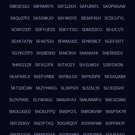
59BSESDJ
59FRMR7X
59T11ZKH
5AFUR9TL
5AOPNSAW
5AQL07P2
5ASS9KJO
5AY4N3YE
5B3AF4SH
5CDCU7YL
5CWV233T
5DFYUFZ0
5DKYT31C
5DM253CG
5E4JC1TI
5EXK7A7W
5F447S51
5FMM242C
5FNR39CT
5GEF3377
5GYKO7P3
5H18E5N3
5H4C8VII
5HANI4XK
5HER0XEV
5HNS21Z8
5IFXGJFK
5IITXOZY
5IVSLWGV
5J5FOXDN
5KAFKBC4
5KEFVRBK
5KFBILGV
5KP635PE
5KSAQAB8
5KT1DCUW
5KZYHXKG
5L1KPI2V
5L515L3S
5LCKQGH7
5LOVPA8C
5LY0K9GU
5M4U4YA3
5M8JMWFU
5MC4C6M0
5MOLUGED
5NCKLFPQ
5NI5PO7L
5NROBV9R
5NSPSK7R
5NYZ03GV
5NZ2F7XQ
5OGIRQDY
5OIXNVW6
5OPF8A7F
5PI2KCCW
5PMRZDAK
5Q7NY9BS
5QDQI5F8
5QL8UU2J