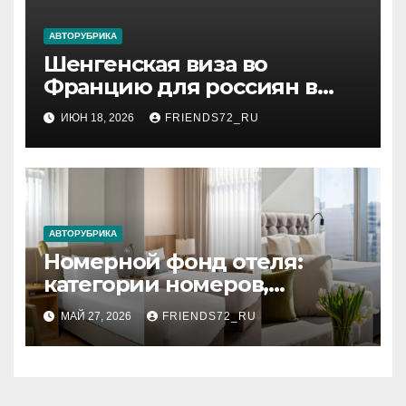
АВТОРУБРИКА
Шенгенская виза во
Францию для россиян в
2026 году: сроки от 3 дней и
ИЮН 18, 2026
FRIENDS72_RU
список необходимых
документов
АВТОРУБРИКА
Номерной фонд отеля:
категории номеров,
вместимость и стандартное
МАЙ 27, 2026
FRIENDS72_RU
оснащение