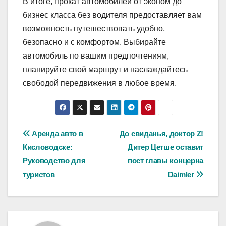
В итоге, прокат автомобилей от эконом до
бизнес класса без водителя предоставляет вам
возможность путешествовать удобно,
безопасно и с комфортом. Выбирайте
автомобиль по вашим предпочтениям,
планируйте свой маршрут и наслаждайтесь
свободой передвижения в любое время.
Навигация
Аренда авто в
До свиданья, доктор Z!
Кисловодске:
Дитер Цетше оставит
по
Руководство для
пост главы концерна
записям
туристов
Daimler