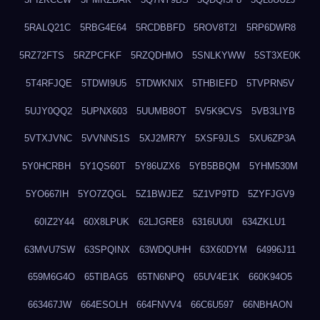
5RALQ21C
5RBG4E64
5RCDBBFD
5ROV8T2I
5RP6DWR8
5RZ72FTS
5RZPCFKF
5RZQDHMO
5SNLKYWW
5ST3XE0K
5T4RFJQE
5TDWI9U5
5TDWKNIX
5THBIEFD
5TVPRN5V
5UJY0QQ2
5UPNX603
5UUMB8OT
5V5K9CVS
5VB3LIYB
5VTXJVNC
5VVNNS1S
5XJ2MR7Y
5XSF9JLS
5XU6ZP3A
5Y0HCRBH
5Y1QS60T
5Y86UZX6
5YB5BBQM
5YHM530M
5YO667IH
5YO7ZQGL
5Z1BWJEZ
5Z1VP9TD
5ZYFJGV9
60IZ2Y44
60X8LPUK
62LJGRE8
6316UU0I
634ZKLU1
63MVU7SW
63SPQINX
63WDQUHH
63X60DYM
64996J11
659M6G4O
65TIBAG5
65TN6NPQ
65UV4E1K
660K94O5
663467JW
664ESOLH
664FNVV4
66C6U597
66NBHAON