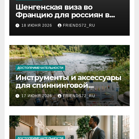
Шенгенская виза во
Францию для россиян в
2026 году: сроки от 3 дней
18 ИЮНЯ 2026
FRIENDS72_RU
и список необходимых
документов
ДОСТОПРИМЕЧАТЕЛЬНОСТИ
Инструменты и аксессуары
для спиннинговой
рыбалки: назначение и
17 ИЮНЯ 2026
FRIENDS72_RU
типы
ДОСТОПРИМЕЧАТЕЛЬНОСТИ