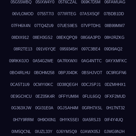
05G55WBQ
05IXW4Y0
05T6CZAL
069K7D5M
06FAMUAG
06VLOMOD
0755T7I3
077IRTEG
07ASX5QF
07BDB1DD
07FH6X4N
07TQ4ZU9
07UES9ES
07VPTDH1
08B99MM7
08DIX912
08EH3GS2
08EKQPQ9
08G6A3PD
08HJRZKG
08R2TE13
091V6YQE
0959345H
097C3BE4
09DI9AQ2
09RKK0JO
0A54G2WE
0A7RXWXI
0AG4NTTC
0AYXMFKC
0BO4RLHU
0BOHM258
0BPJ04DK
0BSHJVOT
0C9RGFN6
0CA5T1U9
0CMYI0KC
0D38QEGH
0DCJSPJ1
0DZMHHX1
0E9GCHCU
0EZ05K4R
0FFYUM84
0FLIL6GQ
0FXF2MUD
0G363XJW
0GI31E0A
0GJSAH4M
0GRH7XSL
0H17NT32
0H7Y9RRM
0H9OI0N1
0HYK5SEI
0IA5RSJ3
0IF4Y4UQ
0IM5QCNL
0IUZL33Y
0J6YMSQ9
0JAWX05J
0JMG9NJH