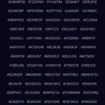
3XWW9P5D
3Y2Z2FMH
3YXUATB4
3Z3344KT
3ZBBJF82
3ZUNKQ9P
40PEO5RM
418TPYOG
41A6AQPI
41CR68ZC
428MPM7O
42EW9PZP
42HIOZNV
42QOZROE
437L5RRA
43BE766X
43EEF23E
43IP3TZ3
43OJ1AEY
43SSFXBJ
43U16JLC
43XY7A9N
441OKOJO
4474ZR0W
4489NF37
44AFGVXY
44CGH1H9
44E14L85
44VA5KJF
44XI8AFW
45A3IPS9
4601IURZ
46DGB3L9
46DLKJV6
46KT56QV
4728GJZN
47CQFY0O
47JMVITW
47TRZS70
47W8J2J2
48QJBQ0X
49MZ8W4O
49R1GYE9
49SPF3MJ
49WWVPJU
4B13IA3F
4B1N5SGO
4BOKJ6KQ
4C9HCESS
4D64LFAR
4D90P4CC
4DV2LKB3
4DWPQY14
4DYW6NWM
4DZ5J3RQ
4E402GTO
4E4R43JK
4EE6J1ME
4ENC34CO
4F88GRG8