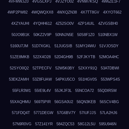
4VFMWJZ0
4VGSLXPJ
4VJZYO02
4VNW7KSQ
4W6ZE1F7
4WP2PW82
4WQWQXX8
4WXQZN38
4X7TT8GV
4XYOT662
4XZYAUHI
4YQHH612
4Z52SO0V
4ZP14UIL
4ZVGSBH0
50JO9B1K
50KZ2V9P
50NNJN5E
50S8F1Z0
510NBX1W
5160U7JM
51D7XGKL
51JUGSIB
51MY24WU
51VJOSDY
51ZE8MKB
522X4O28
52D4GH9B
52FJKYTB
52MOA4HC
52SYO0Q2
52TPECFV
52W5K0BY
52XXY91Q
53ATDBWI
53EKZAMH
53Z8FUAW
54PKU5CO
551HGV0S
553WPS4S
55FLR3W1
55IE9L4V
55JKJF3L
55NCOA72
55QDIRSM
55XAQHMU
56975PIR
56GSA0U2
56QN3KEB
56SCV4BG
571FDQ4T
5771DEGW
57G6BV7Y
57IUFJJS
57LA2HJ6
57N9R0VG
57Z141YR
584ZQC53
58G12L5U
595U946N