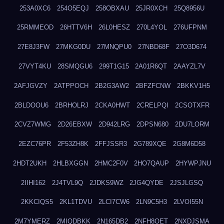
253A0XC6
254O5EQJ
258OBXAU
25JR0XCH
25Q8956U
25RMMEOD
26HTTV6H
26L0HESZ
270L4YOL
276UFPNM
27E8J3FW
27MKG0DU
27MNQPU0
27NBD68F
27O3D674
27VYT4KU
28SMQGU6
299T1G15
2A01R6QT
2AAYZL7V
2AFJGVZY
2ATPPOCH
2B2G3AW2
2BFZFCNW
2BKKV1H5
2BLDOOU6
2BRHOLRJ
2CKA0HWT
2CRELPQI
2CSOTXFR
2CVZ7WMG
2D26EBXW
2D942LRG
2DPSN680
2DU7LORM
2EZC76PR
2F53ZH8K
2FFJSSR3
2G789XQE
2G8M6D58
2HDT2UKH
2HLBXGGN
2HMC2F0V
2HO7QAUP
2HYWPJNU
2IIHI162
2J4TVL9Q
2JDKS9WZ
2JG4QYDE
2JSJLGSQ
2KKCIQS5
2KL1TDVU
2LCI7CW6
2LN9C5H3
2LVOI55N
2M7YMERZ
2MIQDBKK
2N165DB2
2NFH8OET
2NXDJSMA