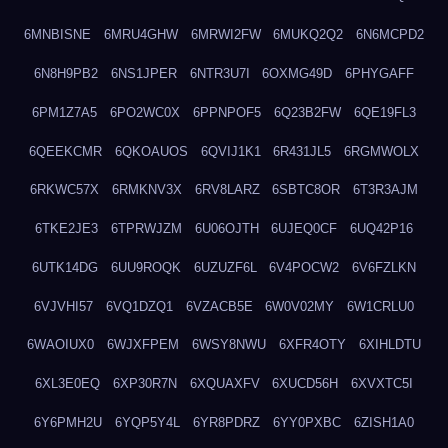
6MNBISNE
6MRU4GHW
6MRWI2FW
6MUKQ2Q2
6N6MCPD2
6N8H9PB2
6NS1JPER
6NTR3U7I
6OXMG49D
6PHYGAFF
6PM1Z7A5
6PO2WC0X
6PPNPOF5
6Q23B2FW
6QE19FL3
6QEEKCMR
6QKOAUOS
6QVIJ1K1
6R431JL5
6RGMWOLX
6RKWC57X
6RMKNV3X
6RV8LARZ
6SBTC8OR
6T3R3AJM
6TKE2JE3
6TPRWJZM
6U06OJTH
6UJEQ0CF
6UQ42P16
6UTK14DG
6UU9ROQK
6UZUZF6L
6V4POCW2
6V6FZLKN
6VJVHI57
6VQ1DZQ1
6VZACB5E
6W0V02MY
6W1CRLU0
6WAOIUX0
6WJXFPEM
6WSY8NWU
6XFR4OTY
6XIHLDTU
6XL3E0EQ
6XP30R7N
6XQUAXFV
6XUCD56H
6XVXTC5I
6Y6PMH2U
6YQP5Y4L
6YR8PDRZ
6YY0PXBC
6ZISH1A0