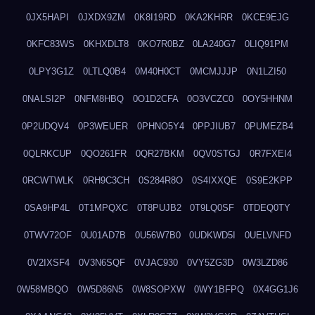
0JX5HAPI
0JXDX9ZM
0K8I19RD
0KA2KHRR
0KCE9EJG
0KFC83WS
0KHXDLT8
0KO7R0BZ
0LA240G7
0LIQ91PM
0LPY3G1Z
0LTLQ0B4
0M40H0CT
0MCMJJJP
0N1LZI50
0NALSI2P
0NFM8HBQ
0O1D2CFA
0O3VCZC0
0OY5HHNM
0P2UDQV4
0P3WEUER
0PHNO5Y4
0PPJIUB7
0PUMEZB4
0QLRKCUP
0QO261FR
0QR27BKM
0QV0STGJ
0R7FXEI4
0RCWTWLK
0RH9C3CH
0S284R8O
0S4IXXQE
0S9E2KPP
0SA9HP4L
0T1MPQXC
0T8PUJB2
0T9LQ0SF
0TDEQ0TY
0TWV72OF
0U01AD7B
0U56W7B0
0UDKWD5I
0UELVNFD
0V2IXSF4
0V3N6SQF
0VJAC930
0VY5ZG3D
0W3LZD86
0W58MBQO
0W5D86N5
0W8SOPXW
0WY1BFPQ
0X4GG1J6