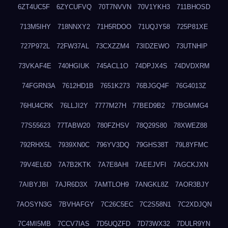
6ZT4UC5F
6ZYCUFVQ
70T7NVVN
70V1YKH3
711BHOSD
713M5IHY
718NNXY2
71H5RDOO
71UQJY58
725P81XE
727P972L
72FW37AL
73CXZZM4
73IDZEWO
73UTNHIP
73VKAF4E
740HGIUK
745ACL1O
74DPJX4S
74DVDXRM
74FGRN3A
7612HD1B
7651K273
76BJGQ4F
76G4013Z
76HU4CRK
76LLJI2Y
7777M27H
77BED9B2
77BGMMG4
77S55623
77TABW20
780FZHSV
78Q29S80
78XWEZ88
792RHX5L
7939XN0C
796YV3DQ
79GHS38T
79L8YFMC
79V4EL6D
7A7B2KTK
7A7E8AHI
7AEEJVFI
7AGCKJXN
7AIBYJBI
7AJR6D3X
7AMTLOH9
7ANGKL8Z
7AOR3BJY
7AOSYN3G
7BVHAFGY
7C26C5EC
7C2S58N1
7C2XDJQN
7C4MI5MB
7CCV7IAS
7D5UQZFD
7D73WX32
7DULR9YN