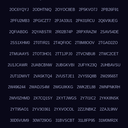
2OC6YQYJ
2ODHTNIQ
2OYOC8EB
2P5KVO7J
2PB26F91
2PFU2MB3
2PGICZT7
2PJA33U1
2PK01RCU
2Q6V9UEG
2QFIABDG
2QYABSTR
2R02B74P
2RPXRAZM
2SAV54DE
2SS1XHM0
2T0TIR21
2T4QFIOC
2T8M8OOV
2TGAD2ZO
2TMUAAY5
2TOT3HO1
2TT1JPJ0
2TVCNBU8
2TWC2CET
2U1JCAWR
2UABCBNW
2UBGKVBI
2UFYK23Q
2UHBAVSU
2UT1DWVT
2VA5KTQ4
2VUSTJE1
2VY55Q8B
2W29565T
2W496244
2WADJS4M
2WGUIKKG
2WK2EL88
2WNPNKRH
2WV0ZHMD
2X7CQ1SY
2XYTJWGS
2Y7I1IC2
2YKK8NSK
2YT95AO1
2YV3O361
2YXVOCOL
2Z2JNBKZ
2ZAJL9NV
30D5VUM9
30W729OG
31BVSCBT
31L8FP95
31M0MR2X