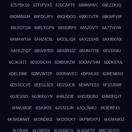
675YBKS0
67T6PVX5
67UCAPT0
6899WHVC
68EZZKJQ
68OMB6UH
68PDCJPV
68QHDOI3
699GTUTR
69KWPV8F
69LSOT1W
69PLXGPN
69S53RP0
6A5ZOVTI
6A7TVFIW
6AMAWT34
6ANZ4C8L
6AS3LJQ4
6AX21SAB
6AX80CNX
6AYEZFQ7
6B0V87BD
6BA9R10Z
6BUMJY5E
6BVXINIU
6CJKUI7J
6D1OSCXH
6D8BUPZM
6DCMVTHM
6DDK07UL
6DEL198E
6DMVW7ZP
6DO5WVEC
6DPAK2I3
6DREN8XO
6DSSGCV5
6EEGL9Z9
6EI21UCB
6EMNTEE0
6F1DJ5WF
6G3CXI93
6G3KEGYN
6H6L0Z3E
6HD2DCBO
6HM0FQJT
6HWL9A3P
6I5IUH76
6JGSI1UR
6JQL3WKJ
6K3EBPX1
6K3WDMWT
6KDND60Z
6KOOILKY
6KPMGXPJ
6LGMA8OZ
6LI78JDL
6LL59T6X
6LSD5KCS
6LSGIF7V
6MC7XUTQ