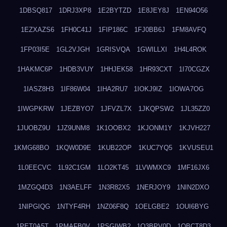
1DBSQ817
1DRJ3XP8
1E2BYTZD
1E8JEY8J
1EN94O56
1EZXAZS6
1FH0C41J
1FIP186C
1FJ0BB6J
1FM8AVFQ
1FP03I5E
1GL2VJGH
1GRISVQA
1GWILLXI
1H4L4ROK
1HAKMC6P
1HDB3VUY
1HHJEK58
1HR93CXT
1I70CGZX
1IASZ8H3
1IF86W04
1IHA2RU7
1IOKJ9IZ
1IOWA7OG
1IWGPKRW
1JEZBYO7
1JFVZL7X
1JKQPSW2
1JL35ZZ0
1JUOBZ9U
1JZ9UNM8
1K1OOBX2
1KJONM1Y
1KJVH227
1KMG68BO
1KQW0D9E
1KUB22OP
1KUC7YQ5
1KVUSEU1
1L0EECVC
1L92C1GM
1LO2KT45
1LVWMXC9
1MF16JX6
1MZGQ4D3
1N3AELFF
1N3R82X5
1NERJOY9
1NIN2DXO
1NIPGIQG
1NTYF4RH
1NZ06F8Q
1OELGBE2
1OUI6BYG
1PET0A5T
1PMAFB0V
1PSGIWB2
1Q3BPV0D
1QBCT8D3