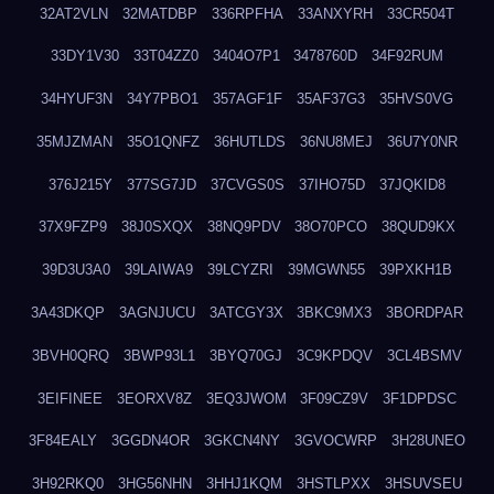
32AT2VLN
32MATDBP
336RPFHA
33ANXYRH
33CR504T
33DY1V30
33T04ZZ0
3404O7P1
3478760D
34F92RUM
34HYUF3N
34Y7PBO1
357AGF1F
35AF37G3
35HVS0VG
35MJZMAN
35O1QNFZ
36HUTLDS
36NU8MEJ
36U7Y0NR
376J215Y
377SG7JD
37CVGS0S
37IHO75D
37JQKID8
37X9FZP9
38J0SXQX
38NQ9PDV
38O70PCO
38QUD9KX
39D3U3A0
39LAIWA9
39LCYZRI
39MGWN55
39PXKH1B
3A43DKQP
3AGNJUCU
3ATCGY3X
3BKC9MX3
3BORDPAR
3BVH0QRQ
3BWP93L1
3BYQ70GJ
3C9KPDQV
3CL4BSMV
3EIFINEE
3EORXV8Z
3EQ3JWOM
3F09CZ9V
3F1DPDSC
3F84EALY
3GGDN4OR
3GKCN4NY
3GVOCWRP
3H28UNEO
3H92RKQ0
3HG56NHN
3HHJ1KQM
3HSTLPXX
3HSUVSEU