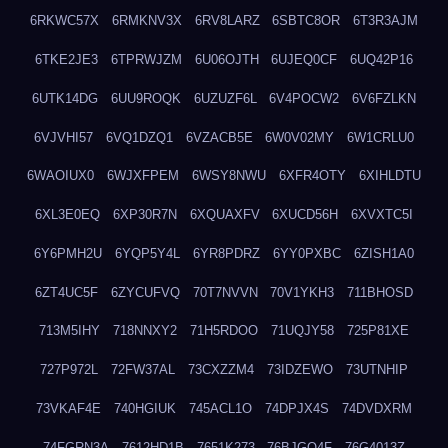
6RKWC57X
6RMKNV3X
6RV8LARZ
6SBTC8OR
6T3R3AJM
6TKE2JE3
6TPRWJZM
6U06OJTH
6UJEQ0CF
6UQ42P16
6UTK14DG
6UU9ROQK
6UZUZF6L
6V4POCW2
6V6FZLKN
6VJVHI57
6VQ1DZQ1
6VZACB5E
6W0V02MY
6W1CRLU0
6WAOIUX0
6WJXFPEM
6WSY8NWU
6XFR4OTY
6XIHLDTU
6XL3E0EQ
6XP30R7N
6XQUAXFV
6XUCD56H
6XVXTC5I
6Y6PMH2U
6YQP5Y4L
6YR8PDRZ
6YY0PXBC
6ZISH1A0
6ZT4UC5F
6ZYCUFVQ
70T7NVVN
70V1YKH3
711BHOSD
713M5IHY
718NNXY2
71H5RDOO
71UQJY58
725P81XE
727P972L
72FW37AL
73CXZZM4
73IDZEWO
73UTNHIP
73VKAF4E
740HGIUK
745ACL1O
74DPJX4S
74DVDXRM
74FGRN3A
7612HD1B
7651K273
76BJGQ4F
76G4013Z