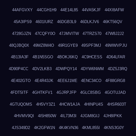
44AFGVXY
44CGH1H9
44E14L85
44VA5KJF
44XI8AFW
45A3IPS9
4601IURZ
46DGB3L9
46DLKJV6
46KT56QV
4728GJZN
47CQFY0O
47JMVITW
47TRZS70
47W8J2J2
48QJBQ0X
49MZ8W4O
49R1GYE9
49SPF3MJ
49WWVPJU
4B13IA3F
4B1N5SGO
4BOKJ6KQ
4C9HCESS
4D64LFAR
4D90P4CC
4DV2LKB3
4DWPQY14
4DYW6NWM
4DZ5J3RQ
4E402GTO
4E4R43JK
4EE6J1ME
4ENC34CO
4F88GRG8
4FDT5ITF
4GHTKFV1
4GJRPJFP
4GLC8SBG
4GOTUJAD
4GTUQOMS
4H5VY3Z1
4HCW1AJA
4HINPU4S
4HSR603T
4HVMV9QI
4I5H850W
4IL73M3I
4JGM8GIJ
4JH8IPKK
4JS349D2
4K2GFW1N
4K4KVN36
4KML855I
4KNS3G0Y