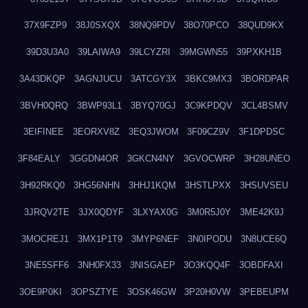
37X9FZP9
38J0SXQX
38NQ9PDV
38O70PCO
38QUD9KX
39D3U3A0
39LAIWA9
39LCYZRI
39MGWN55
39PXKH1B
3A43DKQP
3AGNJUCU
3ATCGY3X
3BKC9MX3
3BORDPAR
3BVH0QRQ
3BWP93L1
3BYQ70GJ
3C9KPDQV
3CL4BSMV
3EIFINEE
3EORXV8Z
3EQ3JWOM
3F09CZ9V
3F1DPDSC
3F84EALY
3GGDN4OR
3GKCN4NY
3GVOCWRP
3H28UNEO
3H92RKQ0
3HG56NHN
3HHJ1KQM
3HSTLPXX
3HSUVSEU
3JRQV2TE
3JX0QDYF
3LXYAX0G
3M0R5J0Y
3ME42K9J
3MOCREJ1
3MX1P1T9
3MYP6NEF
3N0IPODU
3N8UCE6Q
3NE5SFF6
3NH0FX33
3NISGAEP
3O3KQQ4F
3OBDFAXI
3OE9P0KI
3OPSZTYE
3OSK46GW
3P20H0VW
3PEBEUPM