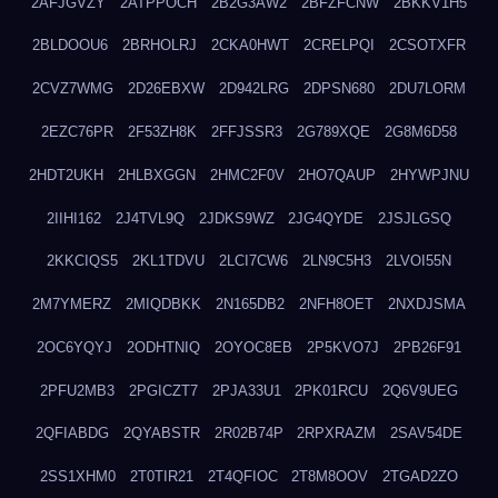
2AFJGVZY
2ATPPOCH
2B2G3AW2
2BFZFCNW
2BKKV1H5
2BLDOOU6
2BRHOLRJ
2CKA0HWT
2CRELPQI
2CSOTXFR
2CVZ7WMG
2D26EBXW
2D942LRG
2DPSN680
2DU7LORM
2EZC76PR
2F53ZH8K
2FFJSSR3
2G789XQE
2G8M6D58
2HDT2UKH
2HLBXGGN
2HMC2F0V
2HO7QAUP
2HYWPJNU
2IIHI162
2J4TVL9Q
2JDKS9WZ
2JG4QYDE
2JSJLGSQ
2KKCIQS5
2KL1TDVU
2LCI7CW6
2LN9C5H3
2LVOI55N
2M7YMERZ
2MIQDBKK
2N165DB2
2NFH8OET
2NXDJSMA
2OC6YQYJ
2ODHTNIQ
2OYOC8EB
2P5KVO7J
2PB26F91
2PFU2MB3
2PGICZT7
2PJA33U1
2PK01RCU
2Q6V9UEG
2QFIABDG
2QYABSTR
2R02B74P
2RPXRAZM
2SAV54DE
2SS1XHM0
2T0TIR21
2T4QFIOC
2T8M8OOV
2TGAD2ZO