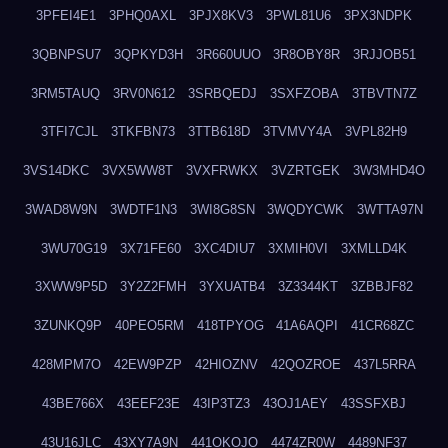
3PFEI4E1
3PHQ0AXL
3PJX8KV3
3PWL81U6
3PX3NDPK
3QBNPSU7
3QPKYD3H
3R660UUO
3R8OBY8R
3RJJOB51
3RM5TAUQ
3RV0N612
3SRBQEDJ
3SXFZOBA
3TBVTN7Z
3TFI7CJL
3TKFBN73
3TTB618D
3TVMVY4A
3VPL82H9
3VS14DKC
3VX5WW8T
3VXFRWKX
3VZRTGEK
3W3MHD4O
3WAD8W9N
3WDTF1N3
3WI8G8SN
3WQDYCWK
3WTTA97N
3WU70G19
3X71FE60
3XC4DIU7
3XMIH0VI
3XMLLD4K
3XWW9P5D
3Y2Z2FMH
3YXUATB4
3Z3344KT
3ZBBJF82
3ZUNKQ9P
40PEO5RM
418TPYOG
41A6AQPI
41CR68ZC
428MPM7O
42EW9PZP
42HIOZNV
42QOZROE
437L5RRA
43BE766X
43EEF23E
43IP3TZ3
43OJ1AEY
43SSFXBJ
43U16JLC
43XY7A9N
441OKOJO
4474ZR0W
4489NF37