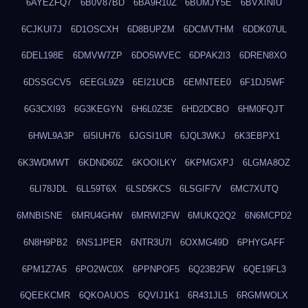
6AYEZFQ7
6B0V87BD
6BA9R10Z
6BUMJY5E
6BVXINIU
6CJKUI7J
6D1OSCXH
6D8BUPZM
6DCMVTHM
6DDK07UL
6DEL198E
6DMVW7ZP
6DO5WVEC
6DPAK2I3
6DREN8XO
6DSSGCV5
6EEGL9Z9
6EI21UCB
6EMNTEE0
6F1DJ5WF
6G3CXI93
6G3KEGYN
6H6L0Z3E
6HD2DCBO
6HM0FQJT
6HWL9A3P
6I5IUH76
6JGSI1UR
6JQL3WKJ
6K3EBPX1
6K3WDMWT
6KDND60Z
6KOOILKY
6KPMGXPJ
6LGMA8OZ
6LI78JDL
6LL59T6X
6LSD5KCS
6LSGIF7V
6MC7XUTQ
6MNBISNE
6MRU4GHW
6MRWI2FW
6MUKQ2Q2
6N6MCPD2
6N8H9PB2
6NS1JPER
6NTR3U7I
6OXMG49D
6PHYGAFF
6PM1Z7A5
6PO2WC0X
6PPNPOF5
6Q23B2FW
6QE19FL3
6QEEKCMR
6QKOAUOS
6QVIJ1K1
6R431JL5
6RGMWOLX