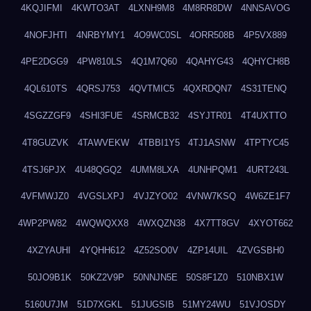
4KQJIFMI
4KWTO3AT
4LXNH9M8
4M8RR8DW
4NNSAVOG
4NOFJHTI
4NRBYMY1
4O9WC0SL
4ORR508B
4P5VX889
4PE2DGG9
4PW810LS
4Q1M7Q60
4QAHYG43
4QHYCH8B
4QL610TS
4QRSJ753
4QVTMIC5
4QXRDQN7
4S31TENQ
4SGZZGF9
4SHI3FUE
4SRMCB32
4SYJTR01
4T4UXTTO
4T8GUZVK
4TAWVEKW
4TBBI1Y5
4TJ1ASNW
4TPTYC45
4TSJ6PJX
4U48QGQ2
4UMM8LXA
4UNHPQM1
4URT243L
4VFMWJZ0
4VGSLXPJ
4VJZYO02
4VNW7KSQ
4W6ZE1F7
4WP2PW82
4WQWQXX8
4WXQZN38
4X7TT8GV
4XYOT662
4XZYAUHI
4YQHH612
4Z52SO0V
4ZP14UIL
4ZVGSBH0
50JO9B1K
50KZ2V9P
50NNJN5E
50S8F1Z0
510NBX1W
5160U7JM
51D7XGKL
51JUGSIB
51MY24WU
51VJOSDY