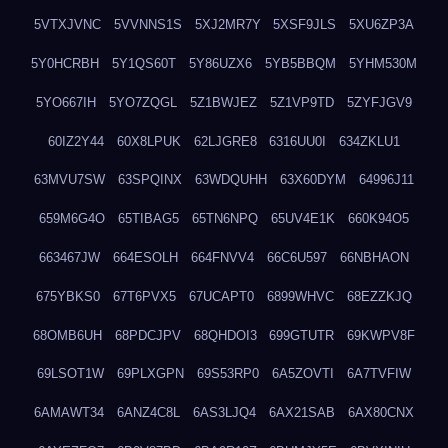
5VTXJVNC
5VVNNS1S
5XJ2MR7Y
5XSF9JLS
5XU6ZP3A
5Y0HCRBH
5Y1QS60T
5Y86UZX6
5YB5BBQM
5YHM530M
5YO667IH
5YO7ZQGL
5Z1BWJEZ
5Z1VP9TD
5ZYFJGV9
60IZ2Y44
60X8LPUK
62LJGRE8
6316UU0I
634ZKLU1
63MVU7SW
63SPQINX
63WDQUHH
63X60DYM
64996J11
659M6G4O
65TIBAG5
65TN6NPQ
65UV4E1K
660K94O5
663467JW
664ESOLH
664FNVV4
66C6U597
66NBHAON
675YBKS0
67T6PVX5
67UCAPT0
6899WHVC
68EZZKJQ
68OMB6UH
68PDCJPV
68QHDOI3
699GTUTR
69KWPV8F
69LSOT1W
69PLXGPN
69S53RP0
6A5ZOVTI
6A7TVFIW
6AMAWT34
6ANZ4C8L
6AS3LJQ4
6AX21SAB
6AX80CNX