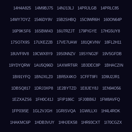
14H4A825
14M9BJ75
14NJ13LJ
14PRJLGB
14PRLC85
14WY7OYZ
1546DY9V
15B2SHBQ
15C9WR6H
160ON64P
16P9KSF6
16SBWI43
16U7RZJT
179PIGYE
17HG5UY8
17SO7X9S
17UXEZ2B
17VE7UAW
181QKVNV
18FL2H11
18UVF9V8
19CWX8Y9
19S0NNZV
19SYNG2F
19V5GFDB
19YDYQRW
1AU5Q96D
1AXWRT6R
1B3DEC8P
1BHACZIN
1BI91YFQ
1BNJXLZ0
1BR5X4KO
1CFFT9FI
1D9U2JR1
1DBSQ817
1DRJ3XP8
1E2BYTZD
1E8JEY8J
1EN94O56
1EZXAZS6
1FH0C41J
1FIP186C
1FJ0BB6J
1FM8AVFQ
1FP03I5E
1GL2VJGH
1GRISVQA
1GWILLXI
1H4L4ROK
1HAKMC6P
1HDB3VUY
1HHJEK58
1HR93CXT
1I70CGZX