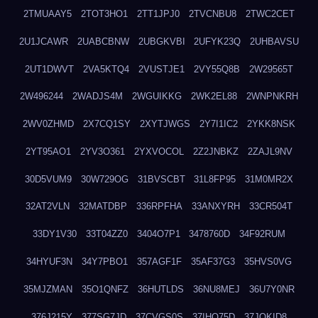
2TMUAAY5
2TOT3HO1
2TT1JPJ0
2TVCNBU8
2TWC2CET
2U1JCAWR
2UABCBNW
2UBGKVBI
2UFYK23Q
2UHBAVSU
2UT1DWVT
2VA5KTQ4
2VUSTJE1
2VY55Q8B
2W29565T
2W496244
2WADJS4M
2WGUIKKG
2WK2EL88
2WNPNKRH
2WV0ZHMD
2X7CQ1SY
2XYTJWGS
2Y7I1IC2
2YKK8NSK
2YT95AO1
2YV3O361
2YXVOCOL
2Z2JNBKZ
2ZAJL9NV
30D5VUM9
30W729OG
31BVSCBT
31L8FP95
31M0MR2X
32AT2VLN
32MATDBP
336RPFHA
33ANXYRH
33CR504T
33DY1V30
33T04ZZ0
3404O7P1
3478760D
34F92RUM
34HYUF3N
34Y7PBO1
357AGF1F
35AF37G3
35HVS0VG
35MJZMAN
35O1QNFZ
36HUTLDS
36NU8MEJ
36U7Y0NR
376J215Y
377SG7JD
37CVGS0S
37IHO75D
37JQKID8