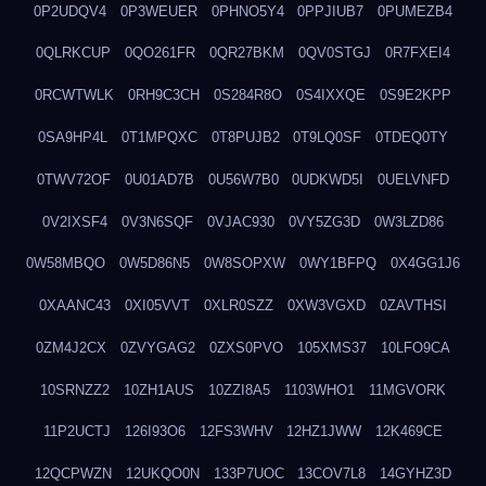
0P2UDQV4
0P3WEUER
0PHNO5Y4
0PPJIUB7
0PUMEZB4
0QLRKCUP
0QO261FR
0QR27BKM
0QV0STGJ
0R7FXEI4
0RCWTWLK
0RH9C3CH
0S284R8O
0S4IXXQE
0S9E2KPP
0SA9HP4L
0T1MPQXC
0T8PUJB2
0T9LQ0SF
0TDEQ0TY
0TWV72OF
0U01AD7B
0U56W7B0
0UDKWD5I
0UELVNFD
0V2IXSF4
0V3N6SQF
0VJAC930
0VY5ZG3D
0W3LZD86
0W58MBQO
0W5D86N5
0W8SOPXW
0WY1BFPQ
0X4GG1J6
0XAANC43
0XI05VVT
0XLR0SZZ
0XW3VGXD
0ZAVTHSI
0ZM4J2CX
0ZVYGAG2
0ZXS0PVO
105XMS37
10LFO9CA
10SRNZZ2
10ZH1AUS
10ZZI8A5
1103WHO1
11MGVORK
11P2UCTJ
126I93O6
12FS3WHV
12HZ1JWW
12K469CE
12QCPWZN
12UKQO0N
133P7UOC
13COV7L8
14GYHZ3D