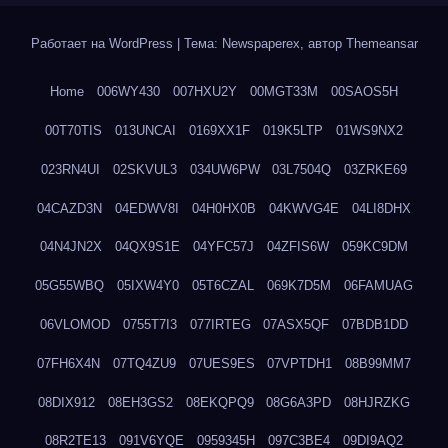
Работает на WordPress
|
Тема: Newspaperex, автор
Themeansar
Home
006WY430
007HXU2Y
00MGT33M
00SAOS5H
00T70TIS
013UNCAI
0169XX1F
019K5LTP
01WS9NX2
023RN4UI
02SKVUL3
034UW6PW
03L7504Q
03ZRKE69
04CAZD3N
04EDWV8I
04H0HX0B
04KWVG4E
04LI8DHX
04N4JN2X
04QX9S1E
04YFC57J
04ZFIS6W
059KC9DM
05G55WBQ
05IXW4Y0
05T6CZAL
069K7D5M
06FAMUAG
06VLOMOD
0755T7I3
077IRTEG
07ASX5QF
07BDB1DD
07FH6X4N
07TQ4ZU9
07UES9ES
07VPTDH1
08B99MM7
08DIX912
08EH3GS2
08EKQPQ9
08G6A3PD
08HJRZKG
08R2TE13
091V6YQE
0959345H
097C3BE4
09DI9AQ2