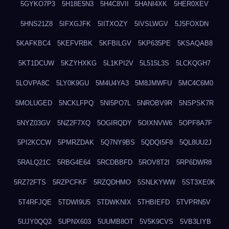
5GYKO7P3
5H18E5N3
5H4C8VII
5HANI4XK
5HER0XEV
5HNS21Z8
5IFXGJFK
5IITXOZY
5IVSLWGV
5J5FOXDN
5KAFKBC4
5KEFVRBK
5KFBILGV
5KP635PE
5KSAQAB8
5KT1DCUW
5KZYHXKG
5L1KPI2V
5L515L3S
5LCKQGH7
5LOVPA8C
5LY0K9GU
5M4U4YA3
5M8JMWFU
5MC4C6M0
5MOLUGED
5NCKLFPQ
5NI5PO7L
5NROBV9R
5NSPSK7R
5NYZ03GV
5NZ2F7XQ
5OGIRQDY
5OIXNVW6
5OPF8A7F
5PI2KCCW
5PMRZDAK
5Q7NY9BS
5QDQI5F8
5QL8UU2J
5RALQ21C
5RBG4E64
5RCDBBFD
5ROV8T2I
5RP6DWR8
5RZ72FTS
5RZPCFKF
5RZQDHMO
5SNLKYWW
5ST3XE0K
5T4RFJQE
5TDWI9U5
5TDWKNIX
5THBIEFD
5TVPRN5V
5UJY0QQ2
5UPNX603
5UUMB8OT
5V5K9CVS
5VB3LIYB