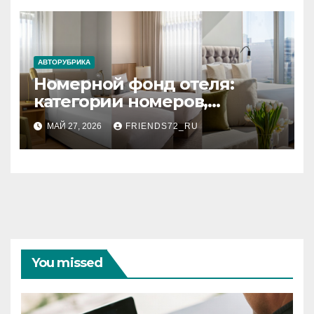
документов
АВТОРУБРИКА
Номерной фонд отеля:
категории номеров,
вместимость и стандартное
МАЙ 27, 2026
FRIENDS72_RU
оснащение
You missed