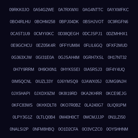
09RKK0JO
0A54G2WE
0A7RXWXI
0AG4NTTC
0AYXMFKC
0BO4RLHU
0BOHM258
0BPJ04DK
0BSHJVOT
0C9RGFN6
0CA5T1U9
0CMYI0KC
0D38QEGH
0DCJSPJ1
0DZMHHX1
0E9GCHCU
0EZ05K4R
0FFYUM84
0FLIL6GQ
0FXF2MUD
0G363XJW
0GI31E0A
0GJSAH4M
0GRH7XSL
0H17NT32
0H7Y9RRM
0H9OI0N1
0HYK5SEI
0IA5RSJ3
0IF4Y4UQ
0IM5QCNL
0IUZL33Y
0J6YMSQ9
0JAWX05J
0JMG9NJH
0JX5HAPI
0JXDX9ZM
0K8I19RD
0KA2KHRR
0KCE9EJG
0KFC83WS
0KHXDLT8
0KO7R0BZ
0LA240G7
0LIQ91PM
0LPY3G1Z
0LTLQ0B4
0M40H0CT
0MCMJJJP
0N1LZI50
0NALSI2P
0NFM8HBQ
0O1D2CFA
0O3VCZC0
0OY5HHNM