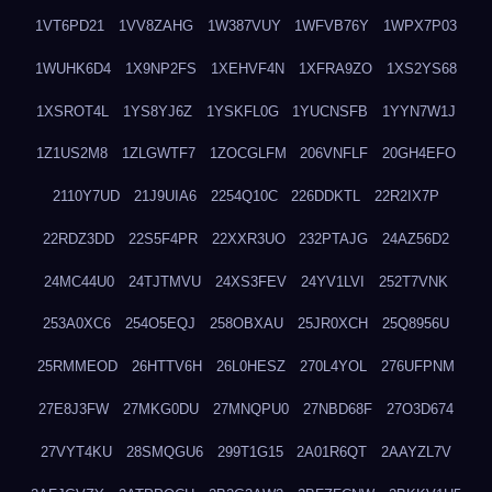
1VT6PD21
1VV8ZAHG
1W387VUY
1WFVB76Y
1WPX7P03
1WUHK6D4
1X9NP2FS
1XEHVF4N
1XFRA9ZO
1XS2YS68
1XSROT4L
1YS8YJ6Z
1YSKFL0G
1YUCNSFB
1YYN7W1J
1Z1US2M8
1ZLGWTF7
1ZOCGLFM
206VNFLF
20GH4EFO
2110Y7UD
21J9UIA6
2254Q10C
226DDKTL
22R2IX7P
22RDZ3DD
22S5F4PR
22XXR3UO
232PTAJG
24AZ56D2
24MC44U0
24TJTMVU
24XS3FEV
24YV1LVI
252T7VNK
253A0XC6
254O5EQJ
258OBXAU
25JR0XCH
25Q8956U
25RMMEOD
26HTTV6H
26L0HESZ
270L4YOL
276UFPNM
27E8J3FW
27MKG0DU
27MNQPU0
27NBD68F
27O3D674
27VYT4KU
28SMQGU6
299T1G15
2A01R6QT
2AAYZL7V