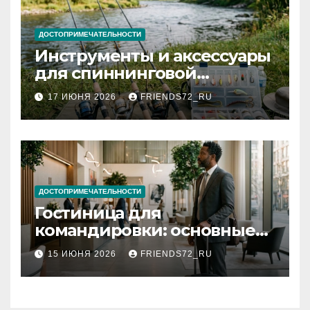
ДОСТОПРИМЕЧАТЕЛЬНОСТИ
Инструменты и аксессуары
для спиннинговой
рыбалки: назначение и
17 ИЮНЯ 2026
FRIENDS72_RU
типы
ДОСТОПРИМЕЧАТЕЛЬНОСТИ
Гостиница для
командировки: основные
критерии выбора
15 ИЮНЯ 2026
FRIENDS72_RU