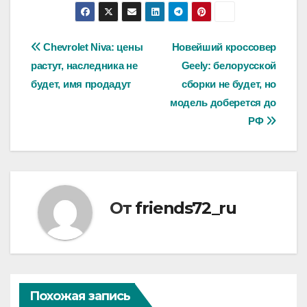
Навигация
Chevrolet Niva: цены
Новейший кроссовер
растут, наследника не
Geely: белорусской
по
будет, имя продадут
сборки не будет, но
записям
модель доберется до
РФ
От
friends72_ru
Похожая запись