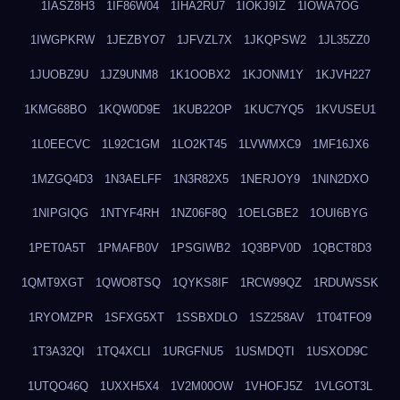
1IASZ8H3
1IF86W04
1IHA2RU7
1IOKJ9IZ
1IOWA7OG
1IWGPKRW
1JEZBYO7
1JFVZL7X
1JKQPSW2
1JL35ZZ0
1JUOBZ9U
1JZ9UNM8
1K1OOBX2
1KJONM1Y
1KJVH227
1KMG68BO
1KQW0D9E
1KUB22OP
1KUC7YQ5
1KVUSEU1
1L0EECVC
1L92C1GM
1LO2KT45
1LVWMXC9
1MF16JX6
1MZGQ4D3
1N3AELFF
1N3R82X5
1NERJOY9
1NIN2DXO
1NIPGIQG
1NTYF4RH
1NZ06F8Q
1OELGBE2
1OUI6BYG
1PET0A5T
1PMAFB0V
1PSGIWB2
1Q3BPV0D
1QBCT8D3
1QMT9XGT
1QWO8TSQ
1QYKS8IF
1RCW99QZ
1RDUWSSK
1RYOMZPR
1SFXG5XT
1SSBXDLO
1SZ258AV
1T04TFO9
1T3A32QI
1TQ4XCLI
1URGFNU5
1USMDQTI
1USXOD9C
1UTQO46Q
1UXXH5X4
1V2M00OW
1VHOFJ5Z
1VLGOT3L