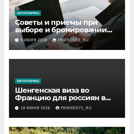
АВТОРУБРИКА
Советы и приемы при
выборе и бронировании
авиабилетов
5 ИЮЛЯ 2026
FRIENDS72_RU
АВТОРУБРИКА
Шенгенская виза во
Францию для россиян в
2026 году: сроки от 3 дней
18 ИЮНЯ 2026
FRIENDS72_RU
и список необходимых
документов