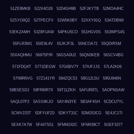
51ZE8MKB
522X4O28
52D4GH9B
52FJKYTB
52MOA4HC
52SYO0Q2
52TPECFV
52W5K0BY
52XXY91Q
53ATDBWI
53EKZAMH
53Z8FUAW
54PKU5CO
551HGV0S
553WPS4S
55FLR3W1
55IE9L4V
55JKJF3L
55NCOA72
55QDIRSM
55XAQHMU
56975PIR
56GSA0U2
56QN3KEB
56SCV4BG
571FDQ4T
5771DEGW
57G6BV7Y
57IUFJJS
57LA2HJ6
57N9R0VG
57Z141YR
584ZQC53
58G12L5U
595U946N
59BSESDJ
59FRMR7X
59T11ZKH
5AFUR9TL
5AOPNSAW
5AQL07P2
5ASS9KJO
5AY4N3YE
5B3AF4SH
5CDCU7YL
5CWV233T
5DFYUFZ0
5DKYT31C
5DM253CG
5E4JC1TI
5EXK7A7W
5F447S51
5FMM242C
5FNR39CT
5GEF3377