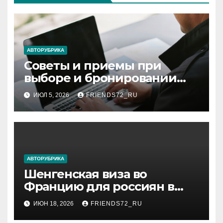
АВТОРУБРИКА
Советы и приемы при
выборе и бронировании
авиабилетов
ИЮЛ 5, 2026
FRIENDS72_RU
АВТОРУБРИКА
Шенгенская виза во
Францию для россиян в
2026 году: сроки от 3 дней и
ИЮН 18, 2026
FRIENDS72_RU
список необходимых