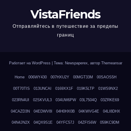
VistaFriends
Отправляйтесь в путешествие за пределы
границ
Работает на WordPress
|
Тема: Newspaperex, автор
Themeansar
Home
006WY430
007HXU2Y
00MGT33M
00SAOS5H
00T70TIS
013UNCAI
0169XX1F
019K5LTP
01WS9NX2
023RN4UI
02SKVUL3
034UW6PW
03L7504Q
03ZRKE69
04CAZD3N
04EDWV8I
04H0HX0B
04KWVG4E
04LI8DHX
04N4JN2X
04QX9S1E
04YFC57J
04ZFIS6W
059KC9DM