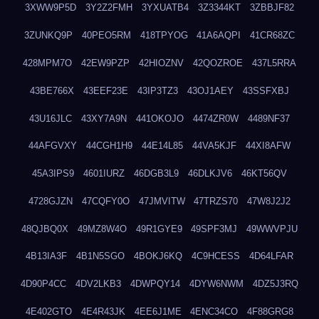
3XWW9P5D
3Y2Z2FMH
3YXUATB4
3Z3344KT
3ZBBJF82
3ZUNKQ9P
40PEO5RM
418TPYOG
41A6AQPI
41CR68ZC
428MPM7O
42EW9PZP
42HIOZNV
42QOZROE
437L5RRA
43BE766X
43EEF23E
43IP3TZ3
43OJ1AEY
43SSFXBJ
43U16JLC
43XY7A9N
441OKOJO
4474ZR0W
4489NF37
44AFGVXY
44CGH1H9
44E14L85
44VA5KJF
44XI8AFW
45A3IPS9
4601IURZ
46DGB3L9
46DLKJV6
46KT56QV
4728GJZN
47CQFY0O
47JMVITW
47TRZS70
47W8J2J2
48QJBQ0X
49MZ8W4O
49R1GYE9
49SPF3MJ
49WWVPJU
4B13IA3F
4B1N5SGO
4BOKJ6KQ
4C9HCESS
4D64LFAR
4D90P4CC
4DV2LKB3
4DWPQY14
4DYW6NWM
4DZ5J3RQ
4E402GTO
4E4R43JK
4EE6J1ME
4ENC34CO
4F88GRG8