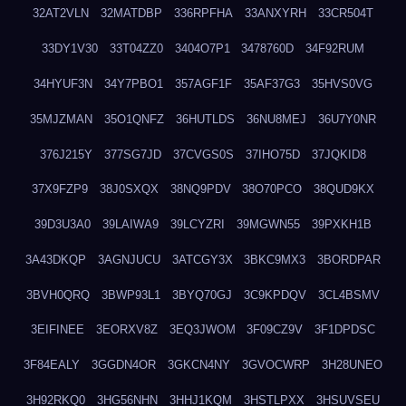
32AT2VLN
32MATDBP
336RPFHA
33ANXYRH
33CR504T
33DY1V30
33T04ZZ0
3404O7P1
3478760D
34F92RUM
34HYUF3N
34Y7PBO1
357AGF1F
35AF37G3
35HVS0VG
35MJZMAN
35O1QNFZ
36HUTLDS
36NU8MEJ
36U7Y0NR
376J215Y
377SG7JD
37CVGS0S
37IHO75D
37JQKID8
37X9FZP9
38J0SXQX
38NQ9PDV
38O70PCO
38QUD9KX
39D3U3A0
39LAIWA9
39LCYZRI
39MGWN55
39PXKH1B
3A43DKQP
3AGNJUCU
3ATCGY3X
3BKC9MX3
3BORDPAR
3BVH0QRQ
3BWP93L1
3BYQ70GJ
3C9KPDQV
3CL4BSMV
3EIFINEE
3EORXV8Z
3EQ3JWOM
3F09CZ9V
3F1DPDSC
3F84EALY
3GGDN4OR
3GKCN4NY
3GVOCWRP
3H28UNEO
3H92RKQ0
3HG56NHN
3HHJ1KQM
3HSTLPXX
3HSUVSEU