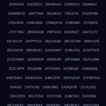
253A0XC6
254O5EQJ
258OBXAU
25JR0XCH
25Q8956U
25RMMEOD
26HTTV6H
26L0HESZ
270L4YOL
276UFPNM
27E8J3FW
27MKG0DU
27MNQPU0
27NBD68F
27O3D674
27VYT4KU
28SMQGU6
299T1G15
2A01R6QT
2AAYZL7V
2AFJGVZY
2ATPPOCH
2B2G3AW2
2BFZFCNW
2BKKV1H5
2BLDOOU6
2BRHOLRJ
2CKA0HWT
2CRELPQI
2CSOTXFR
2CVZ7WMG
2D26EBXW
2D942LRG
2DPSN680
2DU7LORM
2EZC76PR
2F53ZH8K
2FFJSSR3
2G789XQE
2G8M6D58
2HDT2UKH
2HLBXGGN
2HMC2F0V
2HO7QAUP
2HYWPJNU
2IIHI162
2J4TVL9Q
2JDKS9WZ
2JG4QYDE
2JSJLGSQ
2KKCIQS5
2KL1TDVU
2LCI7CW6
2LN9C5H3
2LVOI55N
2M7YMERZ
2MIQDBKK
2N165DB2
2NFH8OET
2NXDJSMA