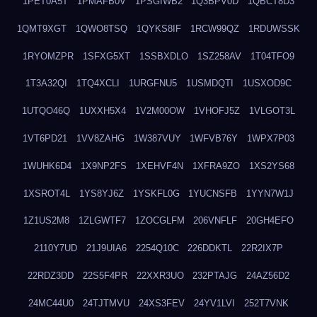
1PET0A5T
1PMAFB0V
1PSGIWB2
1Q3BPV0D
1QBCT8D3
1QMT9XGT
1QWO8TSQ
1QYKS8IF
1RCW99QZ
1RDUWSSK
1RYOMZPR
1SFXG5XT
1SSBXDLO
1SZ258AV
1T04TFO9
1T3A32QI
1TQ4XCLI
1URGFNU5
1USMDQTI
1USXOD9C
1UTQO46Q
1UXXH5X4
1V2M00OW
1VHOFJ5Z
1VLGOT3L
1VT6PD21
1VV8ZAHG
1W387VUY
1WFVB76Y
1WPX7P03
1WUHK6D4
1X9NP2FS
1XEHVF4N
1XFRA9ZO
1XS2YS68
1XSROT4L
1YS8YJ6Z
1YSKFL0G
1YUCNSFB
1YYN7W1J
1Z1US2M8
1ZLGWTF7
1ZOCGLFM
206VNFLF
20GH4EFO
2110Y7UD
21J9UIA6
2254Q10C
226DDKTL
22R2IX7P
22RDZ3DD
22S5F4PR
22XXR3UO
232PTAJG
24AZ56D2
24MC44U0
24TJTMVU
24XS3FEV
24YV1LVI
252T7VNK