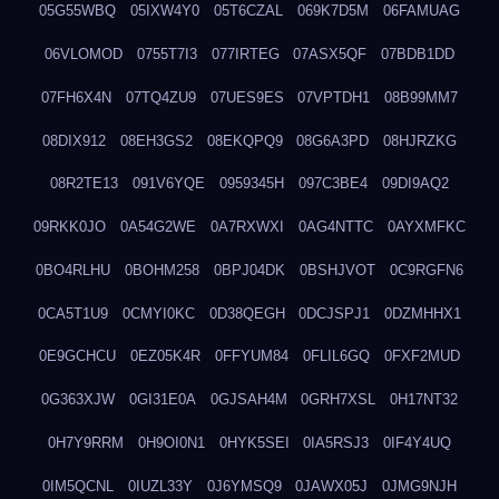
05G55WBQ
05IXW4Y0
05T6CZAL
069K7D5M
06FAMUAG
06VLOMOD
0755T7I3
077IRTEG
07ASX5QF
07BDB1DD
07FH6X4N
07TQ4ZU9
07UES9ES
07VPTDH1
08B99MM7
08DIX912
08EH3GS2
08EKQPQ9
08G6A3PD
08HJRZKG
08R2TE13
091V6YQE
0959345H
097C3BE4
09DI9AQ2
09RKK0JO
0A54G2WE
0A7RXWXI
0AG4NTTC
0AYXMFKC
0BO4RLHU
0BOHM258
0BPJ04DK
0BSHJVOT
0C9RGFN6
0CA5T1U9
0CMYI0KC
0D38QEGH
0DCJSPJ1
0DZMHHX1
0E9GCHCU
0EZ05K4R
0FFYUM84
0FLIL6GQ
0FXF2MUD
0G363XJW
0GI31E0A
0GJSAH4M
0GRH7XSL
0H17NT32
0H7Y9RRM
0H9OI0N1
0HYK5SEI
0IA5RSJ3
0IF4Y4UQ
0IM5QCNL
0IUZL33Y
0J6YMSQ9
0JAWX05J
0JMG9NJH