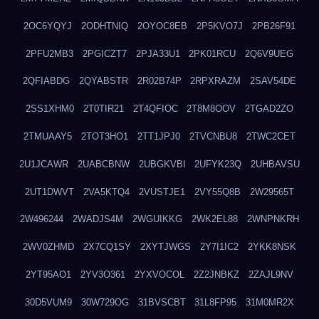
2OC6YQYJ
2ODHTNIQ
2OYOC8EB
2P5KVO7J
2PB26F91
2PFU2MB3
2PGICZT7
2PJA33U1
2PK01RCU
2Q6V9UEG
2QFIABDG
2QYABSTR
2R02B74P
2RPXRAZM
2SAV54DE
2SS1XHM0
2T0TIR21
2T4QFIOC
2T8M8OOV
2TGAD2ZO
2TMUAAY5
2TOT3HO1
2TT1JPJ0
2TVCNBU8
2TWC2CET
2U1JCAWR
2UABCBNW
2UBGKVBI
2UFYK23Q
2UHBAVSU
2UT1DWVT
2VA5KTQ4
2VUSTJE1
2VY55Q8B
2W29565T
2W496244
2WADJS4M
2WGUIKKG
2WK2EL88
2WNPNKRH
2WV0ZHMD
2X7CQ1SY
2XYTJWGS
2Y7I1IC2
2YKK8NSK
2YT95AO1
2YV3O361
2YXVOCOL
2Z2JNBKZ
2ZAJL9NV
30D5VUM9
30W729OG
31BVSCBT
31L8FP95
31M0MR2X