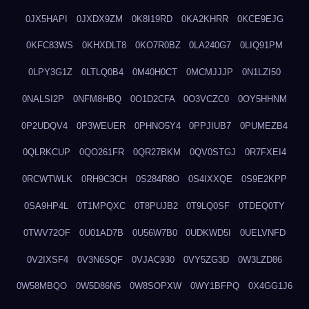
0JX5HAPI
0JXDX9ZM
0K8I19RD
0KA2KHRR
0KCE9EJG
0KFC83WS
0KHXDLT8
0KO7R0BZ
0LA240G7
0LIQ91PM
0LPY3G1Z
0LTLQ0B4
0M40H0CT
0MCMJJJP
0N1LZI50
0NALSI2P
0NFM8HBQ
0O1D2CFA
0O3VCZC0
0OY5HHNM
0P2UDQV4
0P3WEUER
0PHNO5Y4
0PPJIUB7
0PUMEZB4
0QLRKCUP
0QO261FR
0QR27BKM
0QV0STGJ
0R7FXEI4
0RCWTWLK
0RH9C3CH
0S284R8O
0S4IXXQE
0S9E2KPP
0SA9HP4L
0T1MPQXC
0T8PUJB2
0T9LQ0SF
0TDEQ0TY
0TWV72OF
0U01AD7B
0U56W7B0
0UDKWD5I
0UELVNFD
0V2IXSF4
0V3N6SQF
0VJAC930
0VY5ZG3D
0W3LZD86
0W58MBQO
0W5D86N5
0W8SOPXW
0WY1BFPQ
0X4GG1J6