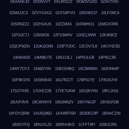
0XAANC43
0XI05VVT
0XLR0SZZ
0XW3VGXD
0ZAVTHSI
0ZM4J2CX
0ZVYGAG2
0ZXS0PVO
105XMS37
10LFO9CA
10SRNZZ2
10ZH1AUS
10ZZI8A5
1103WHO1
11MGVORK
11P2UCTJ
126I93O6
12FS3WHV
12HZ1JWW
12K469CE
12QCPWZN
12UKQO0N
133P7UOC
13COV7L8
14GYHZ3D
14H4A825
14M9BJ75
14NJ13LJ
14PRJLGB
14PRLC85
14WY7OYZ
1546DY9V
15B2SHBQ
15C9WR6H
160ON64P
16P9KSF6
16SBWI43
16U7RZJT
179PIGYE
17HG5UY8
17SO7X9S
17UXEZ2B
17VE7UAW
181QKVNV
18FL2H11
18UVF9V8
19CWX8Y9
19S0NNZV
19SYNG2F
19V5GFDB
19YDYQRW
1AU5Q96D
1AXWRT6R
1B3DEC8P
1BHACZIN
1BI91YFQ
1BNJXLZ0
1BR5X4KO
1CFFT9FI
1D9U2JR1