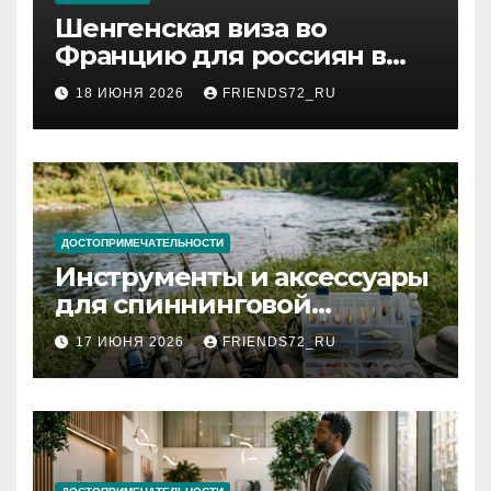
Шенгенская виза во
Францию для россиян в
2026 году: сроки от 3 дней
18 ИЮНЯ 2026
FRIENDS72_RU
и список необходимых
документов
ДОСТОПРИМЕЧАТЕЛЬНОСТИ
Инструменты и аксессуары
для спиннинговой
рыбалки: назначение и
17 ИЮНЯ 2026
FRIENDS72_RU
типы