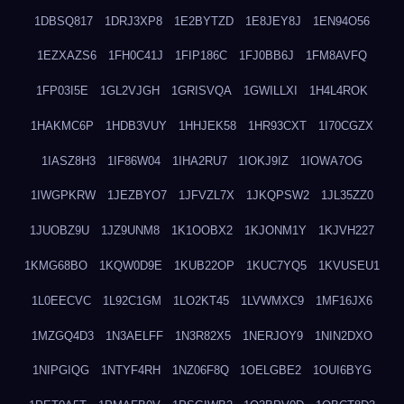
1DBSQ817
1DRJ3XP8
1E2BYTZD
1E8JEY8J
1EN94O56
1EZXAZS6
1FH0C41J
1FIP186C
1FJ0BB6J
1FM8AVFQ
1FP03I5E
1GL2VJGH
1GRISVQA
1GWILLXI
1H4L4ROK
1HAKMC6P
1HDB3VUY
1HHJEK58
1HR93CXT
1I70CGZX
1IASZ8H3
1IF86W04
1IHA2RU7
1IOKJ9IZ
1IOWA7OG
1IWGPKRW
1JEZBYO7
1JFVZL7X
1JKQPSW2
1JL35ZZ0
1JUOBZ9U
1JZ9UNM8
1K1OOBX2
1KJONM1Y
1KJVH227
1KMG68BO
1KQW0D9E
1KUB22OP
1KUC7YQ5
1KVUSEU1
1L0EECVC
1L92C1GM
1LO2KT45
1LVWMXC9
1MF16JX6
1MZGQ4D3
1N3AELFF
1N3R82X5
1NERJOY9
1NIN2DXO
1NIPGIQG
1NTYF4RH
1NZ06F8Q
1OELGBE2
1OUI6BYG