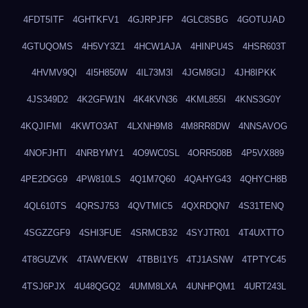
4FDT5ITF
4GHTKFV1
4GJRPJFP
4GLC8SBG
4GOTUJAD
4GTUQOMS
4H5VY3Z1
4HCW1AJA
4HINPU4S
4HSR603T
4HVMV9QI
4I5H850W
4IL73M3I
4JGM8GIJ
4JH8IPKK
4JS349D2
4K2GFW1N
4K4KVN36
4KML855I
4KNS3G0Y
4KQJIFMI
4KWTO3AT
4LXNH9M8
4M8RR8DW
4NNSAVOG
4NOFJHTI
4NRBYMY1
4O9WC0SL
4ORR508B
4P5VX889
4PE2DGG9
4PW810LS
4Q1M7Q60
4QAHYG43
4QHYCH8B
4QL610TS
4QRSJ753
4QVTMIC5
4QXRDQN7
4S31TENQ
4SGZZGF9
4SHI3FUE
4SRMCB32
4SYJTR01
4T4UXTTO
4T8GUZVK
4TAWVEKW
4TBBI1Y5
4TJ1ASNW
4TPTYC45
4TSJ6PJX
4U48QGQ2
4UMM8LXA
4UNHPQM1
4URT243L