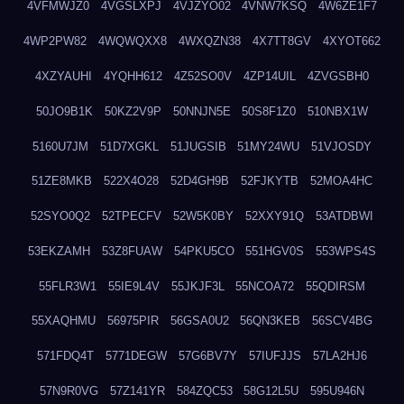
4VFMWJZ0
4VGSLXPJ
4VJZYO02
4VNW7KSQ
4W6ZE1F7
4WP2PW82
4WQWQXX8
4WXQZN38
4X7TT8GV
4XYOT662
4XZYAUHI
4YQHH612
4Z52SO0V
4ZP14UIL
4ZVGSBH0
50JO9B1K
50KZ2V9P
50NNJN5E
50S8F1Z0
510NBX1W
5160U7JM
51D7XGKL
51JUGSIB
51MY24WU
51VJOSDY
51ZE8MKB
522X4O28
52D4GH9B
52FJKYTB
52MOA4HC
52SYO0Q2
52TPECFV
52W5K0BY
52XXY91Q
53ATDBWI
53EKZAMH
53Z8FUAW
54PKU5CO
551HGV0S
553WPS4S
55FLR3W1
55IE9L4V
55JKJF3L
55NCOA72
55QDIRSM
55XAQHMU
56975PIR
56GSA0U2
56QN3KEB
56SCV4BG
571FDQ4T
5771DEGW
57G6BV7Y
57IUFJJS
57LA2HJ6
57N9R0VG
57Z141YR
584ZQC53
58G12L5U
595U946N