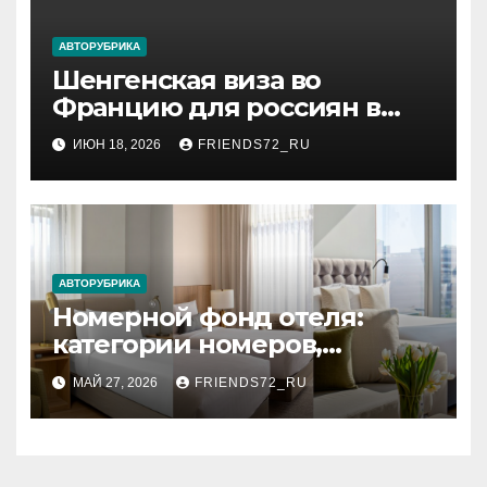
АВТОРУБРИКА
Шенгенская виза во
Францию для россиян в
2026 году: сроки от 3 дней и
ИЮН 18, 2026
FRIENDS72_RU
список необходимых
документов
АВТОРУБРИКА
Номерной фонд отеля:
категории номеров,
вместимость и стандартное
МАЙ 27, 2026
FRIENDS72_RU
оснащение