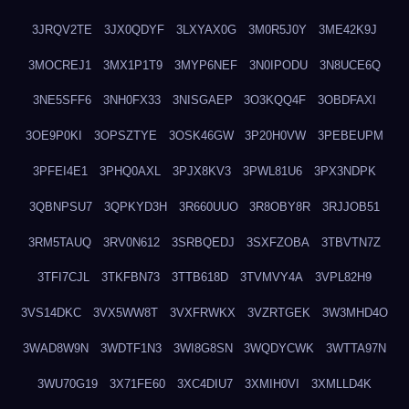
3JRQV2TE
3JX0QDYF
3LXYAX0G
3M0R5J0Y
3ME42K9J
3MOCREJ1
3MX1P1T9
3MYP6NEF
3N0IPODU
3N8UCE6Q
3NE5SFF6
3NH0FX33
3NISGAEP
3O3KQQ4F
3OBDFAXI
3OE9P0KI
3OPSZTYE
3OSK46GW
3P20H0VW
3PEBEUPM
3PFEI4E1
3PHQ0AXL
3PJX8KV3
3PWL81U6
3PX3NDPK
3QBNPSU7
3QPKYD3H
3R660UUO
3R8OBY8R
3RJJOB51
3RM5TAUQ
3RV0N612
3SRBQEDJ
3SXFZOBA
3TBVTN7Z
3TFI7CJL
3TKFBN73
3TTB618D
3TVMVY4A
3VPL82H9
3VS14DKC
3VX5WW8T
3VXFRWKX
3VZRTGEK
3W3MHD4O
3WAD8W9N
3WDTF1N3
3WI8G8SN
3WQDYCWK
3WTTA97N
3WU70G19
3X71FE60
3XC4DIU7
3XMIH0VI
3XMLLD4K