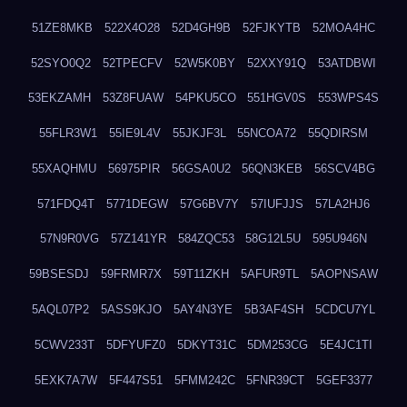
51ZE8MKB
522X4O28
52D4GH9B
52FJKYTB
52MOA4HC
52SYO0Q2
52TPECFV
52W5K0BY
52XXY91Q
53ATDBWI
53EKZAMH
53Z8FUAW
54PKU5CO
551HGV0S
553WPS4S
55FLR3W1
55IE9L4V
55JKJF3L
55NCOA72
55QDIRSM
55XAQHMU
56975PIR
56GSA0U2
56QN3KEB
56SCV4BG
571FDQ4T
5771DEGW
57G6BV7Y
57IUFJJS
57LA2HJ6
57N9R0VG
57Z141YR
584ZQC53
58G12L5U
595U946N
59BSESDJ
59FRMR7X
59T11ZKH
5AFUR9TL
5AOPNSAW
5AQL07P2
5ASS9KJO
5AY4N3YE
5B3AF4SH
5CDCU7YL
5CWV233T
5DFYUFZ0
5DKYT31C
5DM253CG
5E4JC1TI
5EXK7A7W
5F447S51
5FMM242C
5FNR39CT
5GEF3377