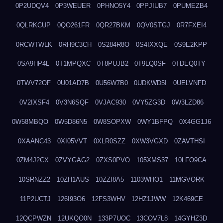
0P2UDQV4
0P3WEUER
0PHNO5Y4
0PPJIUB7
0PUMEZB4
0QLRKCUP
0QO261FR
0QR27BKM
0QV0STGJ
0R7FXEI4
0RCWTWLK
0RH9C3CH
0S284R8O
0S4IXXQE
0S9E2KPP
0SA9HP4L
0T1MPQXC
0T8PUJB2
0T9LQ0SF
0TDEQ0TY
0TWV72OF
0U01AD7B
0U56W7B0
0UDKWD5I
0UELVNFD
0V2IXSF4
0V3N6SQF
0VJAC930
0VY5ZG3D
0W3LZD86
0W58MBQO
0W5D86N5
0W8SOPXW
0WY1BFPQ
0X4GG1J6
0XAANC43
0XI05VVT
0XLR0SZZ
0XW3VGXD
0ZAVTHSI
0ZM4J2CX
0ZVYGAG2
0ZXS0PVO
105XMS37
10LFO9CA
10SRNZZ2
10ZH1AUS
10ZZI8A5
1103WHO1
11MGVORK
11P2UCTJ
126I93O6
12FS3WHV
12HZ1JWW
12K469CE
12QCPWZN
12UKQO0N
133P7UOC
13COV7L8
14GYHZ3D