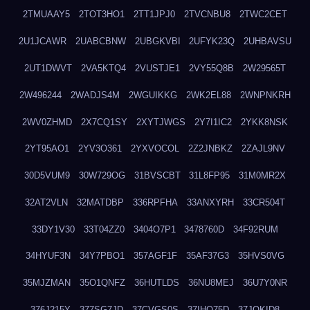
2TMUAAY5
2TOT3HO1
2TT1JPJ0
2TVCNBU8
2TWC2CET
2U1JCAWR
2UABCBNW
2UBGKVBI
2UFYK23Q
2UHBAVSU
2UT1DWVT
2VA5KTQ4
2VUSTJE1
2VY55Q8B
2W29565T
2W496244
2WADJS4M
2WGUIKKG
2WK2EL88
2WNPNKRH
2WV0ZHMD
2X7CQ1SY
2XYTJWGS
2Y7I1IC2
2YKK8NSK
2YT95AO1
2YV3O361
2YXVOCOL
2Z2JNBKZ
2ZAJL9NV
30D5VUM9
30W729OG
31BVSCBT
31L8FP95
31M0MR2X
32AT2VLN
32MATDBP
336RPFHA
33ANXYRH
33CR504T
33DY1V30
33T04ZZ0
3404O7P1
3478760D
34F92RUM
34HYUF3N
34Y7PBO1
357AGF1F
35AF37G3
35HVS0VG
35MJZMAN
35O1QNFZ
36HUTLDS
36NU8MEJ
36U7Y0NR
376J215Y
377SG7JD
37CVGS0S
37IHO75D
37JQKID8