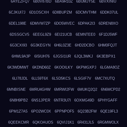
6AYEZFQ7
6B0V87BD
6BA9R10Z
6BUMJY5E
6BVXINIU
6CJKUI7J
6D1OSCXH
6D8BUPZM
6DCMVTHM
6DDK07UL
6DEL198E
6DMVW7ZP
6DO5WVEC
6DPAK2I3
6DREN8XO
6DSSGCV5
6EEGL9Z9
6EI21UCB
6EMNTEE0
6F1DJ5WF
6G3CXI93
6G3KEGYN
6H6L0Z3E
6HD2DCBO
6HM0FQJT
6HWL9A3P
6I5IUH76
6JGSI1UR
6JQL3WKJ
6K3EBPX1
6K3WDMWT
6KDND60Z
6KOOILKY
6KPMGXPJ
6LGMA8OZ
6LI78JDL
6LL59T6X
6LSD5KCS
6LSGIF7V
6MC7XUTQ
6MNBISNE
6MRU4GHW
6MRWI2FW
6MUKQ2Q2
6N6MCPD2
6N8H9PB2
6NS1JPER
6NTR3U7I
6OXMG49D
6PHYGAFF
6PM1Z7A5
6PO2WC0X
6PPNPOF5
6Q23B2FW
6QE19FL3
6QEEKCMR
6QKOAUOS
6QVIJ1K1
6R431JL5
6RGMWOLX