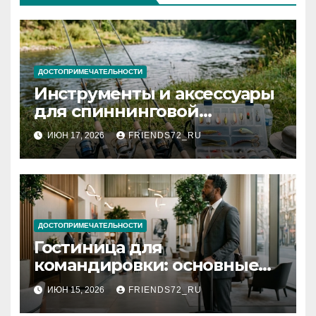
ДОСТОПРИМЕЧАТЕЛЬНОСТИ
Инструменты и аксессуары
для спиннинговой
рыбалки: назначение и
ИЮН 17, 2026
FRIENDS72_RU
типы
ДОСТОПРИМЕЧАТЕЛЬНОСТИ
Гостиница для
командировки: основные
критерии выбора
ИЮН 15, 2026
FRIENDS72_RU