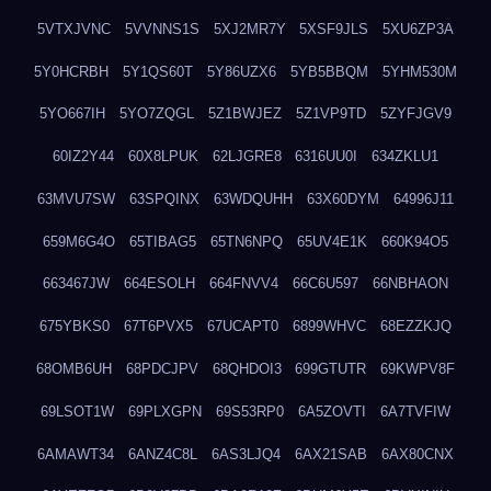
5VTXJVNC
5VVNNS1S
5XJ2MR7Y
5XSF9JLS
5XU6ZP3A
5Y0HCRBH
5Y1QS60T
5Y86UZX6
5YB5BBQM
5YHM530M
5YO667IH
5YO7ZQGL
5Z1BWJEZ
5Z1VP9TD
5ZYFJGV9
60IZ2Y44
60X8LPUK
62LJGRE8
6316UU0I
634ZKLU1
63MVU7SW
63SPQINX
63WDQUHH
63X60DYM
64996J11
659M6G4O
65TIBAG5
65TN6NPQ
65UV4E1K
660K94O5
663467JW
664ESOLH
664FNVV4
66C6U597
66NBHAON
675YBKS0
67T6PVX5
67UCAPT0
6899WHVC
68EZZKJQ
68OMB6UH
68PDCJPV
68QHDOI3
699GTUTR
69KWPV8F
69LSOT1W
69PLXGPN
69S53RP0
6A5ZOVTI
6A7TVFIW
6AMAWT34
6ANZ4C8L
6AS3LJQ4
6AX21SAB
6AX80CNX