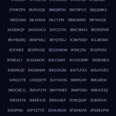
37X9FZP9
38J0SXQX
38NQ9PDV
38O70PCO
38QUD9KX
39D3U3A0
39LAIWA9
39LCYZRI
39MGWN55
39PXKH1B
3A43DKQP
3AGNJUCU
3ATCGY3X
3BKC9MX3
3BORDPAR
3BVH0QRQ
3BWP93L1
3BYQ70GJ
3C9KPDQV
3CL4BSMV
3EIFINEE
3EORXV8Z
3EQ3JWOM
3F09CZ9V
3F1DPDSC
3F84EALY
3GGDN4OR
3GKCN4NY
3GVOCWRP
3H28UNEO
3H92RKQ0
3HG56NHN
3HHJ1KQM
3HSTLPXX
3HSUVSEU
3JRQV2TE
3JX0QDYF
3LXYAX0G
3M0R5J0Y
3ME42K9J
3MOCREJ1
3MX1P1T9
3MYP6NEF
3N0IPODU
3N8UCE6Q
3NE5SFF6
3NH0FX33
3NISGAEP
3O3KQQ4F
3OBDFAXI
3OE9P0KI
3OPSZTYE
3OSK46GW
3P20H0VW
3PEBEUPM