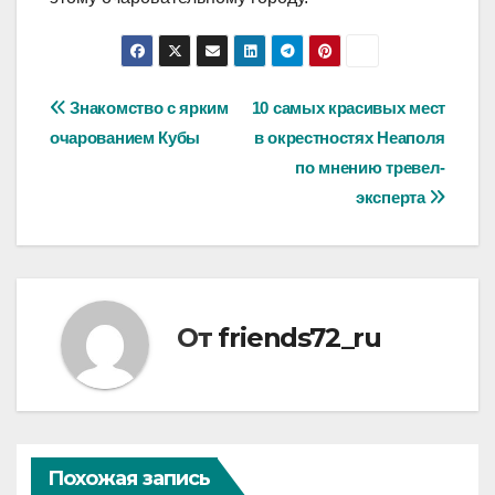
Навигация
Знакомство с ярким
10 самых красивых мест
очарованием Кубы
в окрестностях Неаполя
по
по мнению тревел-
записям
эксперта
От
friends72_ru
Похожая запись