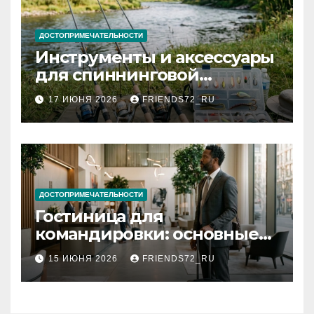
ДОСТОПРИМЕЧАТЕЛЬНОСТИ
Инструменты и аксессуары
для спиннинговой
рыбалки: назначение и
17 ИЮНЯ 2026
FRIENDS72_RU
типы
ДОСТОПРИМЕЧАТЕЛЬНОСТИ
Гостиница для
командировки: основные
критерии выбора
15 ИЮНЯ 2026
FRIENDS72_RU