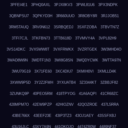
3PFEI4E1
3PHQ0AXL
3PJX8KV3
3PWL81U6
3PX3NDPK
3QBNPSU7
3QPKYD3H
3R660UUO
3R8OBY8R
3RJJOB51
3RM5TAUQ
3RV0N612
3SRBQEDJ
3SXFZOBA
3TBVTN7Z
3TFI7CJL
3TKFBN73
3TTB618D
3TVMVY4A
3VPL82H9
3VS14DKC
3VX5WW8T
3VXFRWKX
3VZRTGEK
3W3MHD4O
3WAD8W9N
3WDTF1N3
3WI8G8SN
3WQDYCWK
3WTTA97N
3WU70G19
3X71FE60
3XC4DIU7
3XMIH0VI
3XMLLD4K
3XWW9P5D
3Y2Z2FMH
3YXUATB4
3Z3344KT
3ZBBJF82
3ZUNKQ9P
40PEO5RM
418TPYOG
41A6AQPI
41CR68ZC
428MPM7O
42EW9PZP
42HIOZNV
42QOZROE
437L5RRA
43BE766X
43EEF23E
43IP3TZ3
43OJ1AEY
43SSFXBJ
43U16JLC
43XY7A9N
441OKOJO
4474ZR0W
4489NF37