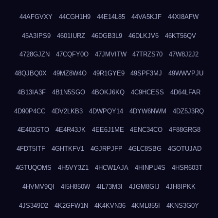
44AFGVXY
44CGH1H9
44E14L85
44VA5KJF
44XI8AFW
45A3IPS9
4601IURZ
46DGB3L9
46DLKJV6
46KT56QV
4728GJZN
47CQFY0O
47JMVITW
47TRZS70
47W8J2J2
48QJBQ0X
49MZ8W4O
49R1GYE9
49SPF3MJ
49WWVPJU
4B13IA3F
4B1N5SGO
4BOKJ6KQ
4C9HCESS
4D64LFAR
4D90P4CC
4DV2LKB3
4DWPQY14
4DYW6NWM
4DZ5J3RQ
4E402GTO
4E4R43JK
4EE6J1ME
4ENC34CO
4F88GRG8
4FDT5ITF
4GHTKFV1
4GJRPJFP
4GLC8SBG
4GOTUJAD
4GTUQOMS
4H5VY3Z1
4HCW1AJA
4HINPU4S
4HSR603T
4HVMV9QI
4I5H850W
4IL73M3I
4JGM8GIJ
4JH8IPKK
4JS349D2
4K2GFW1N
4K4KVN36
4KML855I
4KNS3G0Y