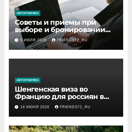
АВТОРУБРИКА
Советы и приемы при
выборе и бронировании
авиабилетов
5 ИЮЛЯ 2026
FRIENDS72_RU
АВТОРУБРИКА
Шенгенская виза во
Францию для россиян в
2026 году: сроки от 3 дней
18 ИЮНЯ 2026
FRIENDS72_RU
и список необходимых
документов