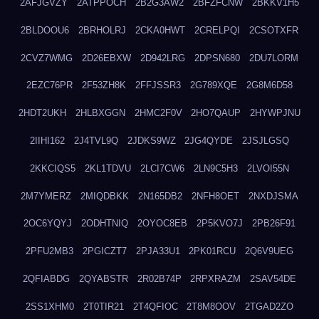
2AFJGVZY
2ATPPOCH
2B2G3AW2
2BFZFCNW
2BKKV1H5
2BLDOOU6
2BRHOLRJ
2CKA0HWT
2CRELPQI
2CSOTXFR
2CVZ7WMG
2D26EBXW
2D942LRG
2DPSN680
2DU7LORM
2EZC76PR
2F53ZH8K
2FFJSSR3
2G789XQE
2G8M6D58
2HDT2UKH
2HLBXGGN
2HMC2F0V
2HO7QAUP
2HYWPJNU
2IIHI162
2J4TVL9Q
2JDKS9WZ
2JG4QYDE
2JSJLGSQ
2KKCIQS5
2KL1TDVU
2LCI7CW6
2LN9C5H3
2LVOI55N
2M7YMERZ
2MIQDBKK
2N165DB2
2NFH8OET
2NXDJSMA
2OC6YQYJ
2ODHTNIQ
2OYOC8EB
2P5KVO7J
2PB26F91
2PFU2MB3
2PGICZT7
2PJA33U1
2PK01RCU
2Q6V9UEG
2QFIABDG
2QYABSTR
2R02B74P
2RPXRAZM
2SAV54DE
2SS1XHM0
2T0TIR21
2T4QFIOC
2T8M8OOV
2TGAD2ZO