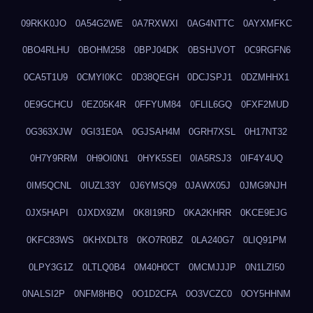
09RKK0JO
0A54G2WE
0A7RXWXI
0AG4NTTC
0AYXMFKC
0BO4RLHU
0BOHM258
0BPJ04DK
0BSHJVOT
0C9RGFN6
0CA5T1U9
0CMYI0KC
0D38QEGH
0DCJSPJ1
0DZMHHX1
0E9GCHCU
0EZ05K4R
0FFYUM84
0FLIL6GQ
0FXF2MUD
0G363XJW
0GI31E0A
0GJSAH4M
0GRH7XSL
0H17NT32
0H7Y9RRM
0H9OI0N1
0HYK5SEI
0IA5RSJ3
0IF4Y4UQ
0IM5QCNL
0IUZL33Y
0J6YMSQ9
0JAWX05J
0JMG9NJH
0JX5HAPI
0JXDX9ZM
0K8I19RD
0KA2KHRR
0KCE9EJG
0KFC83WS
0KHXDLT8
0KO7R0BZ
0LA240G7
0LIQ91PM
0LPY3G1Z
0LTLQ0B4
0M40H0CT
0MCMJJJP
0N1LZI50
0NALSI2P
0NFM8HBQ
0O1D2CFA
0O3VCZC0
0OY5HHNM