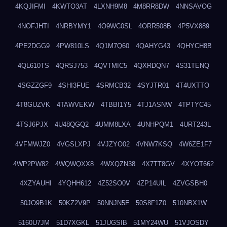
4KQJIFMI
4KWTO3AT
4LXNH9M8
4M8RR8DW
4NNSAVOG
4NOFJHTI
4NRBYMY1
4O9WC0SL
4ORR508B
4P5VX889
4PE2DGG9
4PW810LS
4Q1M7Q60
4QAHYG43
4QHYCH8B
4QL610TS
4QRSJ753
4QVTMIC5
4QXRDQN7
4S31TENQ
4SGZZGF9
4SHI3FUE
4SRMCB32
4SYJTR01
4T4UXTTO
4T8GUZVK
4TAWVEKW
4TBBI1Y5
4TJ1ASNW
4TPTYC45
4TSJ6PJX
4U48QGQ2
4UMM8LXA
4UNHPQM1
4URT243L
4VFMWJZ0
4VGSLXPJ
4VJZYO02
4VNW7KSQ
4W6ZE1F7
4WP2PW82
4WQWQXX8
4WXQZN38
4X7TT8GV
4XYOT662
4XZYAUHI
4YQHH612
4Z52SO0V
4ZP14UIL
4ZVGSBH0
50JO9B1K
50KZ2V9P
50NNJN5E
50S8F1Z0
510NBX1W
5160U7JM
51D7XGKL
51JUGSIB
51MY24WU
51VJOSDY