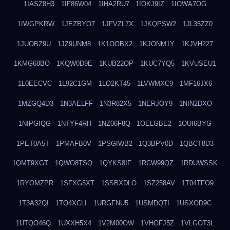
1IASZ8H3
1IF86W04
1IHA2RU7
1IOKJ9IZ
1IOWA7OG
1IWGPKRW
1JEZBYO7
1JFVZL7X
1JKQPSW2
1JL35ZZ0
1JUOBZ9U
1JZ9UNM8
1K1OOBX2
1KJONM1Y
1KJVH227
1KMG68BO
1KQW0D9E
1KUB22OP
1KUC7YQ5
1KVUSEU1
1L0EECVC
1L92C1GM
1LO2KT45
1LVWMXC9
1MF16JX6
1MZGQ4D3
1N3AELFF
1N3R82X5
1NERJOY9
1NIN2DXO
1NIPGIQG
1NTYF4RH
1NZ06F8Q
1OELGBE2
1OUI6BYG
1PET0A5T
1PMAFB0V
1PSGIWB2
1Q3BPV0D
1QBCT8D3
1QMT9XGT
1QWO8TSQ
1QYKS8IF
1RCW99QZ
1RDUWSSK
1RYOMZPR
1SFXG5XT
1SSBXDLO
1SZ258AV
1T04TFO9
1T3A32QI
1TQ4XCLI
1URGFNU5
1USMDQTI
1USXOD9C
1UTQO46Q
1UXXH5X4
1V2M00OW
1VHOFJ5Z
1VLGOT3L