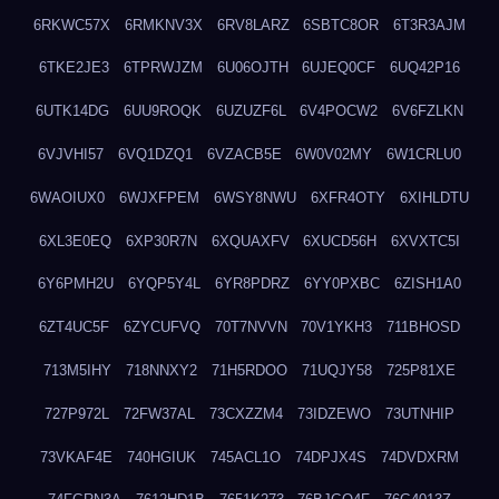
6RKWC57X
6RMKNV3X
6RV8LARZ
6SBTC8OR
6T3R3AJM
6TKE2JE3
6TPRWJZM
6U06OJTH
6UJEQ0CF
6UQ42P16
6UTK14DG
6UU9ROQK
6UZUZF6L
6V4POCW2
6V6FZLKN
6VJVHI57
6VQ1DZQ1
6VZACB5E
6W0V02MY
6W1CRLU0
6WAOIUX0
6WJXFPEM
6WSY8NWU
6XFR4OTY
6XIHLDTU
6XL3E0EQ
6XP30R7N
6XQUAXFV
6XUCD56H
6XVXTC5I
6Y6PMH2U
6YQP5Y4L
6YR8PDRZ
6YY0PXBC
6ZISH1A0
6ZT4UC5F
6ZYCUFVQ
70T7NVVN
70V1YKH3
711BHOSD
713M5IHY
718NNXY2
71H5RDOO
71UQJY58
725P81XE
727P972L
72FW37AL
73CXZZM4
73IDZEWO
73UTNHIP
73VKAF4E
740HGIUK
745ACL1O
74DPJX4S
74DVDXRM