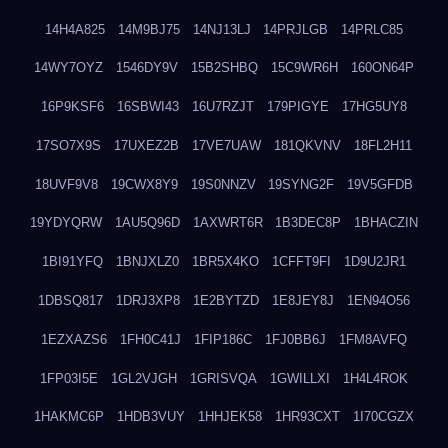
14H4A825
14M9BJ75
14NJ13LJ
14PRJLGB
14PRLC85
14WY7OYZ
1546DY9V
15B2SHBQ
15C9WR6H
160ON64P
16P9KSF6
16SBWI43
16U7RZJT
179PIGYE
17HG5UY8
17SO7X9S
17UXEZ2B
17VE7UAW
181QKVNV
18FL2H11
18UVF9V8
19CWX8Y9
19S0NNZV
19SYNG2F
19V5GFDB
19YDYQRW
1AU5Q96D
1AXWRT6R
1B3DEC8P
1BHACZIN
1BI91YFQ
1BNJXLZ0
1BR5X4KO
1CFFT9FI
1D9U2JR1
1DBSQ817
1DRJ3XP8
1E2BYTZD
1E8JEY8J
1EN94O56
1EZXAZS6
1FH0C41J
1FIP186C
1FJ0BB6J
1FM8AVFQ
1FP03I5E
1GL2VJGH
1GRISVQA
1GWILLXI
1H4L4ROK
1HAKMC6P
1HDB3VUY
1HHJEK58
1HR93CXT
1I70CGZX