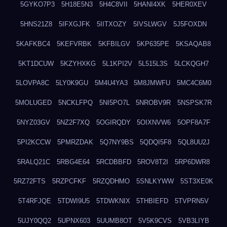
5GYKO7P3
5H18E5N3
5H4C8VII
5HANI4XK
5HER0XEV
5HNS21Z8
5IFXGJFK
5IITXOZY
5IVSLWGV
5J5FOXDN
5KAFKBC4
5KEFVRBK
5KFBILGV
5KP635PE
5KSAQAB8
5KT1DCUW
5KZYHXKG
5L1KPI2V
5L515L3S
5LCKQGH7
5LOVPA8C
5LY0K9GU
5M4U4YA3
5M8JMWFU
5MC4C6M0
5MOLUGED
5NCKLFPQ
5NI5PO7L
5NROBV9R
5NSPSK7R
5NYZ03GV
5NZ2F7XQ
5OGIRQDY
5OIXNVW6
5OPF8A7F
5PI2KCCW
5PMRZDAK
5Q7NY9BS
5QDQI5F8
5QL8UU2J
5RALQ21C
5RBG4E64
5RCDBBFD
5ROV8T2I
5RP6DWR8
5RZ72FTS
5RZPCFKF
5RZQDHMO
5SNLKYWW
5ST3XE0K
5T4RFJQE
5TDWI9U5
5TDWKNIX
5THBIEFD
5TVPRN5V
5UJY0QQ2
5UPNX603
5UUMB8OT
5V5K9CVS
5VB3LIYB