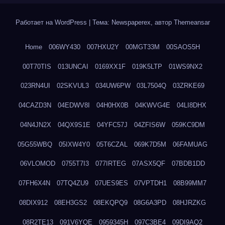
Работает на WordPress
|
Тема: Newspaperex, автор
Themeansar
Home
006WY430
007HXU2Y
00MGT33M
00SAOS5H
00T70TIS
013UNCAI
0169XX1F
019K5LTP
01WS9NX2
023RN4UI
02SKVUL3
034UW6PW
03L7504Q
03ZRKE69
04CAZD3N
04EDWV8I
04H0HX0B
04KWVG4E
04LI8DHX
04N4JN2X
04QX9S1E
04YFC57J
04ZFIS6W
059KC9DM
05G55WBQ
05IXW4Y0
05T6CZAL
069K7D5M
06FAMUAG
06VLOMOD
0755T7I3
077IRTEG
07ASX5QF
07BDB1DD
07FH6X4N
07TQ4ZU9
07UES9ES
07VPTDH1
08B99MM7
08DIX912
08EH3GS2
08EKQPQ9
08G6A3PD
08HJRZKG
08R2TE13
091V6YQE
0959345H
097C3BE4
09DI9AQ2