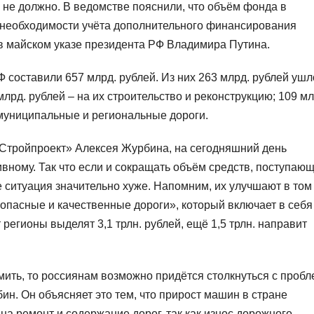
я не должно. В ведомстве пояснили, что объём фонда в
 необходимости учёта дополнительного финансирования
 в майском указе президента РФ Владимира Путина.
 составили 657 млрд. рублей. Из них 263 млрд. рублей ушл
лрд. рублей – на их строительство и реконструкцию; 109 мл
муниципальные и региональные дороги.
«Стройпроект» Алексея Журбина, на сегодняшний день
вному. Так что если и сокращать объём средств, поступающ
е ситуация значительно хуже. Напомним, их улучшают в том
зопасные и качественные дороги», который включает в себя
 регионы выделят 3,1 трлн. рублей, ещё 1,5 трлн. направит
омить, то россиянам возможно придётся столкнуться с проб
ин. Он объясняет это тем, что прирост машин в стране
на ремонт и содержание дорог, так как износ дорожного