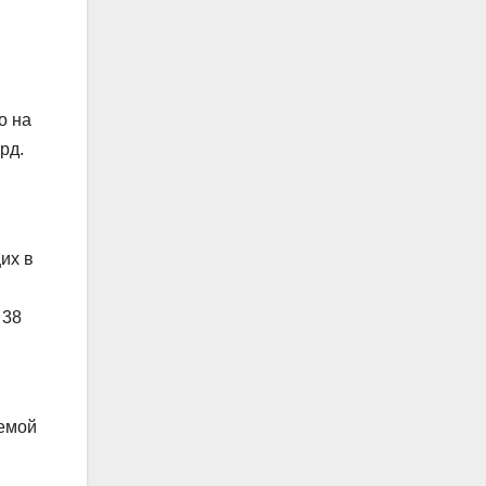
о на
рд.
их в
 38
лемой