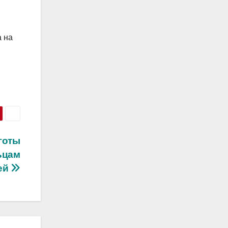
а на
готы
ьцам
ей