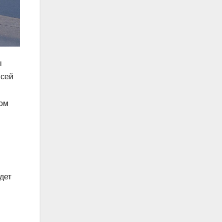
ы
всей
-ом
дет