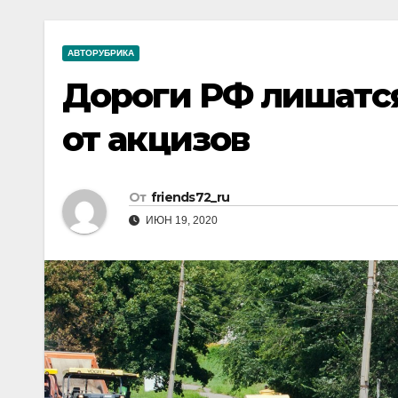
р
a
i
A
а
m
k
p
АВТОРУБРИКА
в
i
p
Дороги РФ лишатс
и
т
от акцизов
ь
От
friends72_ru
ИЮН 19, 2020