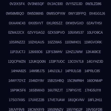
0V2IXSF4
0V3N6SQF
0VJAC930
0VY5ZG3D
0W3LZD86
0W58MBQO
0W5D86N5
0W8SOPXW
0WY1BFPQ
0X4GG1J6
0XAANC43
0XI05VVT
0XLR0SZZ
0XW3VGXD
0ZAVTHSI
0ZM4J2CX
0ZVYGAG2
0ZXS0PVO
105XMS37
10LFO9CA
10SRNZZ2
10ZH1AUS
10ZZI8A5
1103WHO1
11MGVORK
11P2UCTJ
126I93O6
12FS3WHV
12HZ1JWW
12K469CE
12QCPWZN
12UKQO0N
133P7UOC
13COV7L8
14GYHZ3D
14H4A825
14M9BJ75
14NJ13LJ
14PRJLGB
14PRLC85
14WY7OYZ
1546DY9V
15B2SHBQ
15C9WR6H
160ON64P
16P9KSF6
16SBWI43
16U7RZJT
179PIGYE
17HG5UY8
17SO7X9S
17UXEZ2B
17VE7UAW
181QKVNV
18FL2H11
18UVF9V8
19CWX8Y9
19S0NNZV
19SYNG2F
19V5GFDB