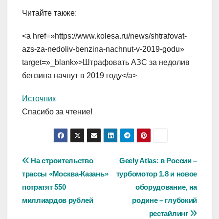
Читайте также:
<a href=»https://www.kolesa.ru/news/shtrafovat-
azs-za-nedoliv-benzina-nachnut-v-2019-godu»
target=»_blank»>Штрафовать АЗС за недолив
бензина начнут в 2019 году</a>
Источник
Спасибо за чтение!
Навигация
На строительство
Geely Atlas: в России –
трассы «Москва-Казань»
турбомотор 1.8 и новое
по
потратят 550
оборудование, на
записям
миллиардов рублей
родине – глубокий
рестайлинг