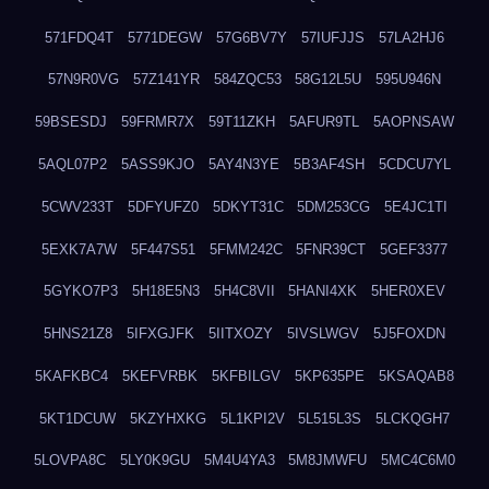
571FDQ4T
5771DEGW
57G6BV7Y
57IUFJJS
57LA2HJ6
57N9R0VG
57Z141YR
584ZQC53
58G12L5U
595U946N
59BSESDJ
59FRMR7X
59T11ZKH
5AFUR9TL
5AOPNSAW
5AQL07P2
5ASS9KJO
5AY4N3YE
5B3AF4SH
5CDCU7YL
5CWV233T
5DFYUFZ0
5DKYT31C
5DM253CG
5E4JC1TI
5EXK7A7W
5F447S51
5FMM242C
5FNR39CT
5GEF3377
5GYKO7P3
5H18E5N3
5H4C8VII
5HANI4XK
5HER0XEV
5HNS21Z8
5IFXGJFK
5IITXOZY
5IVSLWGV
5J5FOXDN
5KAFKBC4
5KEFVRBK
5KFBILGV
5KP635PE
5KSAQAB8
5KT1DCUW
5KZYHXKG
5L1KPI2V
5L515L3S
5LCKQGH7
5LOVPA8C
5LY0K9GU
5M4U4YA3
5M8JMWFU
5MC4C6M0