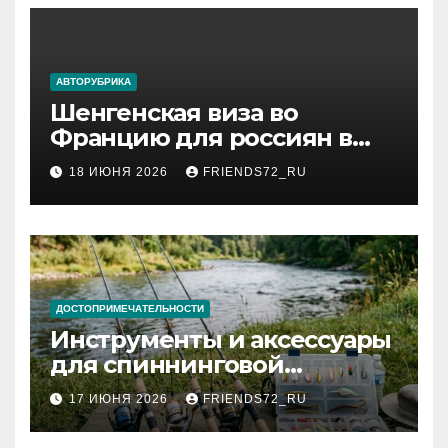
АВТОРУБРИКА
Шенгенская виза во
Францию для россиян в
2026 году: сроки от 3 дней
18 ИЮНЯ 2026
FRIENDS72_RU
и список необходимых
документов
ДОСТОПРИМЕЧАТЕЛЬНОСТИ
Инструменты и аксессуары
для спиннинговой
рыбалки: назначение и
17 ИЮНЯ 2026
FRIENDS72_RU
типы