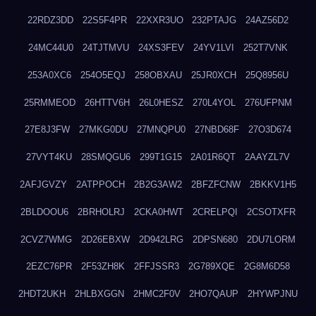
22RDZ3DD
22S5F4PR
22XXR3UO
232PTAJG
24AZ56D2
24MC44U0
24TJTMVU
24XS3FEV
24YV1LVI
252T7VNK
253A0XC6
254O5EQJ
258OBXAU
25JR0XCH
25Q8956U
25RMMEOD
26HTTV6H
26L0HESZ
270L4YOL
276UFPNM
27E8J3FW
27MKG0DU
27MNQPU0
27NBD68F
27O3D674
27VYT4KU
28SMQGU6
299T1G15
2A01R6QT
2AAYZL7V
2AFJGVZY
2ATPPOCH
2B2G3AW2
2BFZFCNW
2BKKV1H5
2BLDOOU6
2BRHOLRJ
2CKA0HWT
2CRELPQI
2CSOTXFR
2CVZ7WMG
2D26EBXW
2D942LRG
2DPSN680
2DU7LORM
2EZC76PR
2F53ZH8K
2FFJSSR3
2G789XQE
2G8M6D58
2HDT2UKH
2HLBXGGN
2HMC2F0V
2HO7QAUP
2HYWPJNU