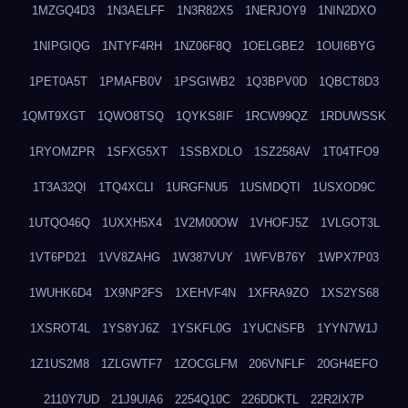
1MZGQ4D3
1N3AELFF
1N3R82X5
1NERJOY9
1NIN2DXO
1NIPGIQG
1NTYF4RH
1NZ06F8Q
1OELGBE2
1OUI6BYG
1PET0A5T
1PMAFB0V
1PSGIWB2
1Q3BPV0D
1QBCT8D3
1QMT9XGT
1QWO8TSQ
1QYKS8IF
1RCW99QZ
1RDUWSSK
1RYOMZPR
1SFXG5XT
1SSBXDLO
1SZ258AV
1T04TFO9
1T3A32QI
1TQ4XCLI
1URGFNU5
1USMDQTI
1USXOD9C
1UTQO46Q
1UXXH5X4
1V2M00OW
1VHOFJ5Z
1VLGOT3L
1VT6PD21
1VV8ZAHG
1W387VUY
1WFVB76Y
1WPX7P03
1WUHK6D4
1X9NP2FS
1XEHVF4N
1XFRA9ZO
1XS2YS68
1XSROT4L
1YS8YJ6Z
1YSKFL0G
1YUCNSFB
1YYN7W1J
1Z1US2M8
1ZLGWTF7
1ZOCGLFM
206VNFLF
20GH4EFO
2110Y7UD
21J9UIA6
2254Q10C
226DDKTL
22R2IX7P