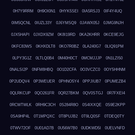
0H7Y9RRM
0H9OI0N1
0HYK5SEI
0IA5RSJ3
0IF4Y4UQ
0IM5QCNL
0IUZL33Y
0J6YMSQ9
0JAWX05J
0JMG9NJH
0JX5HAPI
0JXDX9ZM
0K8I19RD
0KA2KHRR
0KCE9EJG
0KFC83WS
0KHXDLT8
0KO7R0BZ
0LA240G7
0LIQ91PM
0LPY3G1Z
0LTLQ0B4
0M40H0CT
0MCMJJJP
0N1LZI50
0NALSI2P
0NFM8HBQ
0O1D2CFA
0O3VCZC0
0OY5HHNM
0P2UDQV4
0P3WEUER
0PHNO5Y4
0PPJIUB7
0PUMEZB4
0QLRKCUP
0QO261FR
0QR27BKM
0QV0STGJ
0R7FXEI4
0RCWTWLK
0RH9C3CH
0S284R8O
0S4IXXQE
0S9E2KPP
0SA9HP4L
0T1MPQXC
0T8PUJB2
0T9LQ0SF
0TDEQ0TY
0TWV72OF
0U01AD7B
0U56W7B0
0UDKWD5I
0UELVNFD