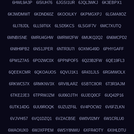
6HWL9A3P
6I5IUH76
6JGSI1UR
6JQL3WKJ
6K3EBPX1
6K3WDMWT
6KDND60Z
6KOOILKY
6KPMGXPJ
6LGMA8OZ
6LI78JDL
6LL59T6X
6LSD5KCS
6LSGIF7V
6MC7XUTQ
6MNBISNE
6MRU4GHW
6MRWI2FW
6MUKQ2Q2
6N6MCPD2
6N8H9PB2
6NS1JPER
6NTR3U7I
6OXMG49D
6PHYGAFF
6PM1Z7A5
6PO2WC0X
6PPNPOF5
6Q23B2FW
6QE19FL3
6QEEKCMR
6QKOAUOS
6QVIJ1K1
6R431JL5
6RGMWOLX
6RKWC57X
6RMKNV3X
6RV8LARZ
6SBTC8OR
6T3R3AJM
6TKE2JE3
6TPRWJZM
6U06OJTH
6UJEQ0CF
6UQ42P16
6UTK14DG
6UU9ROQK
6UZUZF6L
6V4POCW2
6V6FZLKN
6VJVHI57
6VQ1DZQ1
6VZACB5E
6W0V02MY
6W1CRLU0
6WAOIUX0
6WJXFPEM
6WSY8NWU
6XFR4OTY
6XIHLDTU