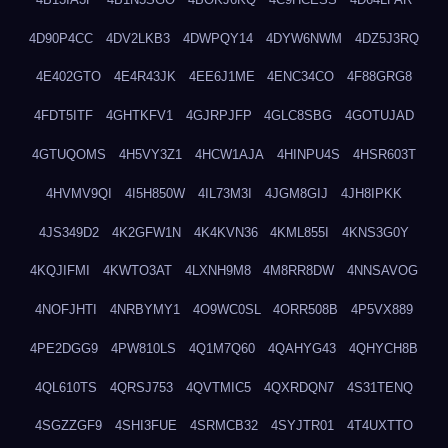
4D90P4CC
4DV2LKB3
4DWPQY14
4DYW6NWM
4DZ5J3RQ
4E402GTO
4E4R43JK
4EE6J1ME
4ENC34CO
4F88GRG8
4FDT5ITF
4GHTKFV1
4GJRPJFP
4GLC8SBG
4GOTUJAD
4GTUQOMS
4H5VY3Z1
4HCW1AJA
4HINPU4S
4HSR603T
4HVMV9QI
4I5H850W
4IL73M3I
4JGM8GIJ
4JH8IPKK
4JS349D2
4K2GFW1N
4K4KVN36
4KML855I
4KNS3G0Y
4KQJIFMI
4KWTO3AT
4LXNH9M8
4M8RR8DW
4NNSAVOG
4NOFJHTI
4NRBYMY1
4O9WC0SL
4ORR508B
4P5VX889
4PE2DGG9
4PW810LS
4Q1M7Q60
4QAHYG43
4QHYCH8B
4QL610TS
4QRSJ753
4QVTMIC5
4QXRDQN7
4S31TENQ
4SGZZGF9
4SHI3FUE
4SRMCB32
4SYJTR01
4T4UXTTO