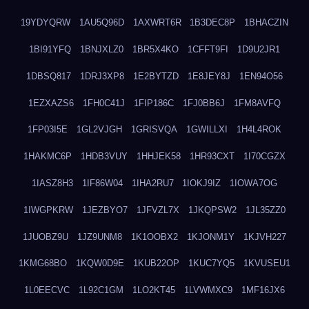
19YDYQRW
1AU5Q96D
1AXWRT6R
1B3DEC8P
1BHACZIN
1BI91YFQ
1BNJXLZ0
1BR5X4KO
1CFFT9FI
1D9U2JR1
1DBSQ817
1DRJ3XP8
1E2BYTZD
1E8JEY8J
1EN94O56
1EZXAZS6
1FH0C41J
1FIP186C
1FJ0BB6J
1FM8AVFQ
1FP03I5E
1GL2VJGH
1GRISVQA
1GWILLXI
1H4L4ROK
1HAKMC6P
1HDB3VUY
1HHJEK58
1HR93CXT
1I70CGZX
1IASZ8H3
1IF86W04
1IHA2RU7
1IOKJ9IZ
1IOWA7OG
1IWGPKRW
1JEZBYO7
1JFVZL7X
1JKQPSW2
1JL35ZZ0
1JUOBZ9U
1JZ9UNM8
1K1OOBX2
1KJONM1Y
1KJVH227
1KMG68BO
1KQW0D9E
1KUB22OP
1KUC7YQ5
1KVUSEU1
1L0EECVC
1L92C1GM
1LO2KT45
1LVWMXC9
1MF16JX6