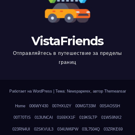
VistaFriends
Отправляйтесь в путешествие за пределы
границ
Работает на WordPress
|
Тема: Newspaperex, автор
Themeansar
Home
006WY430
007HXU2Y
00MGT33M
00SAOS5H
00T70TIS
013UNCAI
0169XX1F
019K5LTP
01WS9NX2
023RN4UI
02SKVUL3
034UW6PW
03L7504Q
03ZRKE69