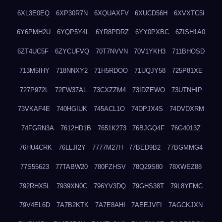
6XL3E0EQ
6XP30R7N
6XQUAXFV
6XUCD56H
6XVXTC5I
6Y6PMH2U
6YQP5Y4L
6YR8PDRZ
6YY0PXBC
6ZISH1A0
6ZT4UC5F
6ZYCUFVQ
70T7NVVN
70V1YKH3
711BHOSD
713M5IHY
718NNXY2
71H5RDOO
71UQJY58
725P81XE
727P972L
72FW37AL
73CXZZM4
73IDZEWO
73UTNHIP
73VKAF4E
740HGIUK
745ACL1O
74DPJX4S
74DVDXRM
74FGRN3A
7612HD1B
7651K273
76BJGQ4F
76G4013Z
76HU4CRK
76LLJI2Y
7777M27H
77BED9B2
77BGMMG4
77S55623
77TABW20
780FZHSV
78Q29S80
78XWEZ88
792RHX5L
7939XN0C
796YV3DQ
79GHS38T
79L8YFMC
79V4EL6D
7A7B2KTK
7A7E8AHI
7AEEJVFI
7AGCKJXN