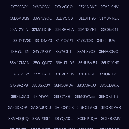
2YT95AO1
2YV3O361
2YXVOCOL
2Z2JNBKZ
2ZAJL9NV
30D5VUM9
30W729OG
31BVSCBT
31L8FP95
31M0MR2X
32AT2VLN
32MATDBP
336RPFHA
33ANXYRH
33CR504T
33DY1V30
33T04ZZ0
3404O7P1
3478760D
34F92RUM
34HYUF3N
34Y7PBO1
357AGF1F
35AF37G3
35HVS0VG
35MJZMAN
35O1QNFZ
36HUTLDS
36NU8MEJ
36U7Y0NR
376J215Y
377SG7JD
37CVGS0S
37IHO75D
37JQKID8
37X9FZP9
38J0SXQX
38NQ9PDV
38O70PCO
38QUD9KX
39D3U3A0
39LAIWA9
39LCYZRI
39MGWN55
39PXKH1B
3A43DKQP
3AGNJUCU
3ATCGY3X
3BKC9MX3
3BORDPAR
3BVH0QRQ
3BWP93L1
3BYQ70GJ
3C9KPDQV
3CL4BSMV