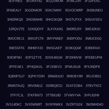
3EIFINEE
3EORXV8Z
3EQ3JWOM
3F09CZ9V
3F1DPDSC
3F84EALY
3GGDN4OR
3GKCN4NY
3GVOCWRP
3H28UNEO
3H92RKQ0
3HG56NHN
3HHJ1KQM
3HSTLPXX
3HSUVSEU
3JRQV2TE
3JX0QDYF
3LXYAX0G
3M0R5J0Y
3ME42K9J
3MOCREJ1
3MX1P1T9
3MYP6NEF
3N0IPODU
3N8UCE6Q
3NE5SFF6
3NH0FX33
3NISGAEP
3O3KQQ4F
3OBDFAXI
3OE9P0KI
3OPSZTYE
3OSK46GW
3P20H0VW
3PEBEUPM
3PFEI4E1
3PHQ0AXL
3PJX8KV3
3PWL81U6
3PX3NDPK
3QBNPSU7
3QPKYD3H
3R660UUO
3R8OBY8R
3RJJOB51
3RM5TAUQ
3RV0N612
3SRBQEDJ
3SXFZOBA
3TBVTN7Z
3TFI7CJL
3TKFBN73
3TTB618D
3TVMVY4A
3VPL82H9
3VS14DKC
3VX5WW8T
3VXFRWKX
3VZRTGEK
3W3MHD4O