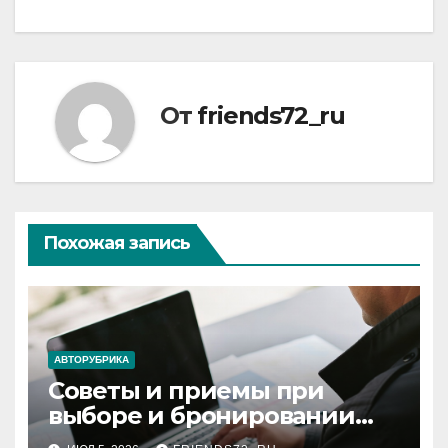
От
friends72_ru
Похожая запись
АВТОРУБРИКА
Советы и приемы при
выборе и бронировании
авиабилетов