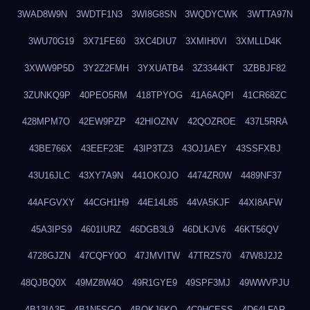
3WAD8W9N
3WDTF1N3
3WI8G8SN
3WQDYCWK
3WTTA97N
3WU70G19
3X71FE60
3XC4DIU7
3XMIH0VI
3XMLLD4K
3XWW9P5D
3Y2Z2FMH
3YXUATB4
3Z3344KT
3ZBBJF82
3ZUNKQ9P
40PEO5RM
418TPYOG
41A6AQPI
41CR68ZC
428MPM7O
42EW9PZP
42HIOZNV
42QOZROE
437L5RRA
43BE766X
43EEF23E
43IP3TZ3
43OJ1AEY
43SSFXBJ
43U16JLC
43XY7A9N
441OKOJO
4474ZR0W
4489NF37
44AFGVXY
44CGH1H9
44E14L85
44VA5KJF
44XI8AFW
45A3IPS9
4601IURZ
46DGB3L9
46DLKJV6
46KT56QV
4728GJZN
47CQFY0O
47JMVITW
47TRZS70
47W8J2J2
48QJBQ0X
49MZ8W4O
49R1GYE9
49SPF3MJ
49WWVPJU
4B13IA3F
4B1N5SGO
4BOKJ6KQ
4C9HCESS
4D64LFAR