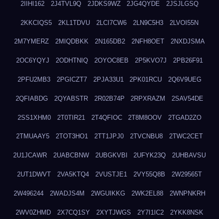
2IIHI162
2J4TVL9Q
2JDKS9WZ
2JG4QYDE
2JSJLGSQ
2KKCIQS5
2KL1TDVU
2LCI7CW6
2LN9C5H3
2LVOI55N
2M7YMERZ
2MIQDBKK
2N165DB2
2NFH8OET
2NXDJSMA
2OC6YQYJ
2ODHTNIQ
2OYOC8EB
2P5KVO7J
2PB26F91
2PFU2MB3
2PGICZT7
2PJA33U1
2PK01RCU
2Q6V9UEG
2QFIABDG
2QYABSTR
2R02B74P
2RPXRAZM
2SAV54DE
2SS1XHM0
2T0TIR21
2T4QFIOC
2T8M8OOV
2TGAD2ZO
2TMUAAY5
2TOT3HO1
2TT1JPJ0
2TVCNBU8
2TWC2CET
2U1JCAWR
2UABCBNW
2UBGKVBI
2UFYK23Q
2UHBAVSU
2UT1DWVT
2VA5KTQ4
2VUSTJE1
2VY55Q8B
2W29565T
2W496244
2WADJS4M
2WGUIKKG
2WK2EL88
2WNPNKRH
2WV0ZHMD
2X7CQ1SY
2XYTJWGS
2Y7I1IC2
2YKK8NSK