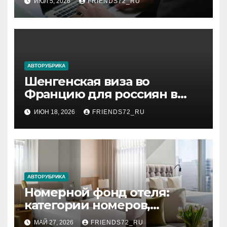
ИЮЛ 5, 2026
FRIENDS72_RU
АВТОРУБРИКА
Шенгенская виза во
Францию для россиян в
2026 году: сроки от 3 дней и
ИЮН 18, 2026
FRIENDS72_RU
список необходимых
документов
АВТОРУБРИКА
Номерной фонд отеля:
категории номеров,
вместимость и стандартное
МАЙ 27, 2026
FRIENDS72_RU