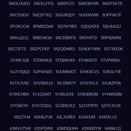
5MOLUGED
5NCKLFPQ
5NI5PO7L
5NROBV9R
5NSPSK7R
5NYZ03GV
5NZ2F7XQ
5OGIRQDY
5OIXNVW6
5OPF8A7F
5PI2KCCW
5PMRZDAK
5Q7NY9BS
5QDQI5F8
5QL8UU2J
5RALQ21C
5RBG4E64
5RCDBBFD
5ROV8T2I
5RP6DWR8
5RZ72FTS
5RZPCFKF
5RZQDHMO
5SNLKYWW
5ST3XE0K
5T4RFJQE
5TDWI9U5
5TDWKNIX
5THBIEFD
5TVPRN5V
5UJY0QQ2
5UPNX603
5UUMB8OT
5V5K9CVS
5VB3LIYB
5VTXJVNC
5VVNNS1S
5XJ2MR7Y
5XSF9JLS
5XU6ZP3A
5Y0HCRBH
5Y1QS60T
5Y86UZX6
5YB5BBQM
5YHM530M
5YO667IH
5YO7ZQGL
5Z1BWJEZ
5Z1VP9TD
5ZYFJGV9
60IZ2Y44
60X8LPUK
62LJGRE8
6316UU0I
634ZKLU1
63MVU7SW
63SPQINX
63WDQUHH
63X60DYM
64996J11