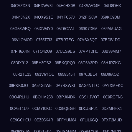
04CAZD3N
04EDWV8I
04H0HX0B
04KWVG4E
04LI8DHX
04N4JN2X
04QX9S1E
04YFC57J
04ZFIS6W
059KC9DM
05G55WBQ
05IXW4Y0
05T6CZAL
069K7D5M
06FAMUAG
06VLOMOD
0755T7I3
077IRTEG
07ASX5QF
07BDB1DD
07FH6X4N
07TQ4ZU9
07UES9ES
07VPTDH1
08B99MM7
08DIX912
08EH3GS2
08EKQPQ9
08G6A3PD
08HJRZKG
08R2TE13
091V6YQE
0959345H
097C3BE4
09DI9AQ2
09RKK0JO
0A54G2WE
0A7RXWXI
0AG4NTTC
0AYXMFKC
0BO4RLHU
0BOHM258
0BPJ04DK
0BSHJVOT
0C9RGFN6
0CA5T1U9
0CMYI0KC
0D38QEGH
0DCJSPJ1
0DZMHHX1
0E9GCHCU
0EZ05K4R
0FFYUM84
0FLIL6GQ
0FXF2MUD
0G363XJW
0GI31E0A
0GJSAH4M
0GRH7XSL
0H17NT32