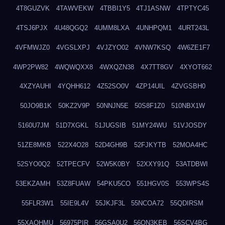
4T8GUZVK
4TAWVEKW
4TBBI1Y5
4TJ1ASNW
4TPTYC45
4TSJ6PJX
4U48QGQ2
4UMM8LXA
4UNHPQM1
4URT243L
4VFMWJZ0
4VGSLXPJ
4VJZYO02
4VNW7KSQ
4W6ZE1F7
4WP2PW82
4WQWQXX8
4WXQZN38
4X7TT8GV
4XYOT662
4XZYAUHI
4YQHH612
4Z52SO0V
4ZP14UIL
4ZVGSBH0
50JO9B1K
50KZ2V9P
50NNJN5E
50S8F1Z0
510NBX1W
5160U7JM
51D7XGKL
51JUGSIB
51MY24WU
51VJOSDY
51ZE8MKB
522X4O28
52D4GH9B
52FJKYTB
52MOA4HC
52SYO0Q2
52TPECFV
52W5K0BY
52XXY91Q
53ATDBWI
53EKZAMH
53Z8FUAW
54PKU5CO
551HGV0S
553WPS4S
55FLR3W1
55IE9L4V
55JKJF3L
55NCOA72
55QDIRSM
55XAQHMU
56975PIR
56GSA0U2
56QN3KEB
56SCV4BG