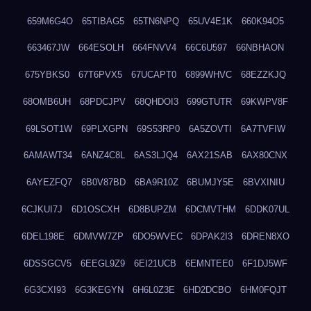
659M6G4O
65TIBAG5
65TN6NPQ
65UV4E1K
660K94O5
663467JW
664ESOLH
664FNVV4
66C6U597
66NBHAON
675YBKS0
67T6PVX5
67UCAPT0
6899WHVC
68EZZKJQ
68OMB6UH
68PDCJPV
68QHDOI3
699GTUTR
69KWPV8F
69LSOT1W
69PLXGPN
69S53RP0
6A5ZOVTI
6A7TVFIW
6AMAWT34
6ANZ4C8L
6AS3LJQ4
6AX21SAB
6AX80CNX
6AYEZFQ7
6B0V87BD
6BA9R10Z
6BUMJY5E
6BVXINIU
6CJKUI7J
6D1OSCXH
6D8BUPZM
6DCMVTHM
6DDK07UL
6DEL198E
6DMVW7ZP
6DO5WVEC
6DPAK2I3
6DREN8XO
6DSSGCV5
6EEGL9Z9
6EI21UCB
6EMNTEE0
6F1DJ5WF
6G3CXI93
6G3KEGYN
6H6L0Z3E
6HD2DCBO
6HM0FQJT